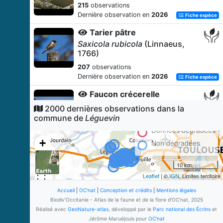
215
observations
Dernière observation en
2026
Fiche espèce
Tarier pâtre
Saxicola rubicola
(Linnaeus,
1766)
207
observations
Dernière observation en
2026
Fiche espèce
Faucon crécerelle
Falco tinnunculus
Linnaeus,
2000 dernières observations dans la
1758
commune de
Léguevin
203
observations
Données dégradées
Dernière observation en
2026
Fiche espèce
+
Non dégradées
Chevreuil européen
−
10 km
Capreolus capreolus
(Linnaeus,
1758)
Leaflet
| ©
IGN
, Limites territoire
200
observations
Accueil
|
OC'nat
|
Conception et crédits
|
Mentions légales
Dernière observation en
2026
Biodiv'Occitanie - Atlas de la faune et de la flore d'OC'nat, 2025
Fiche espèce
Réalisé avec
GeoNature-atlas
, développé par le
Parc national des Écrins
et
Fauvette à tête noire
Jérôme Maruéjouls pour
OC'nat