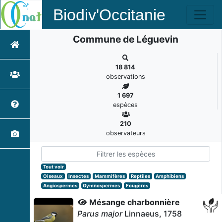
Biodiv'Occitanie
Commune de Léguevin
18 814
observations
1 697
espèces
210
observateurs
Tout voir
Oiseaux
Insectes
Mammifères
Reptiles
Amphibiens
Angiospermes
Gymnospermes
Fougères
Mésange charbonnière
Parus major
Linnaeus, 1758