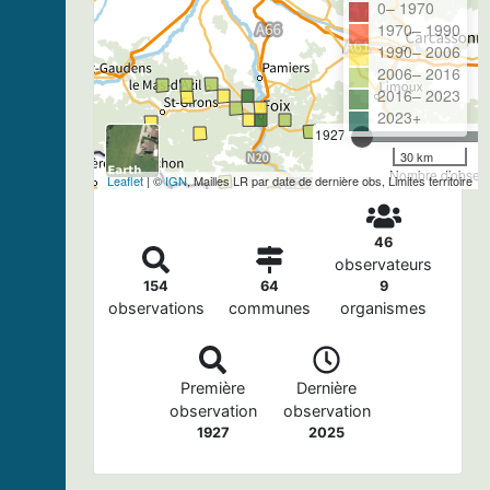
0– 1970
1970– 1990
1990– 2006
2006– 2016
2016– 2023
2023+
1927
30 km
Nombre d'observa
Leaflet
| ©
IGN
, Mailles LR par date de dernière obs, Limites territoire
46
observateurs
154
64
9
observations
communes
organismes
Première
Dernière
observation
observation
1927
2025