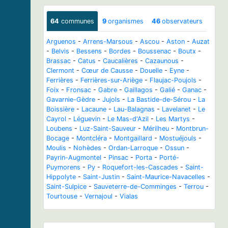
64
communes
9
organismes
46
observateurs
Arguenos
-
Arrens-Marsous
-
Ascou
-
Aston
-
Auzat
-
Belvis
-
Bessens
-
Bordes
-
Boussenac
-
Boutx
-
Brassac
-
Catus
-
Caucalières
-
Cazaunous
-
Clermont
-
Cœur de Causse
-
Douelle
-
Eyne
-
Ferrières
-
Ferrières-sur-Ariège
-
Flaujac-Poujols
-
Foix
-
Fronsac
-
Gabre
-
Gaillagos
-
Galié
-
Ganac
-
Gavarnie-Gèdre
-
Jujols
-
La Bastide-de-Sérou
-
La
Boissière
-
Lacaune
-
Lau-Balagnas
-
Lavelanet
-
Le
Cayrol
-
Léguevin
-
Le Mas-d'Azil
-
Les Martys
-
Loubens
-
Luz-Saint-Sauveur
-
Mérilheu
-
Montbrun-
Bocage
-
Montcléra
-
Montgaillard
-
Mostuéjouls
-
Moulis
-
Nohèdes
-
Ordan-Larroque
-
Ossun
-
Payrin-Augmontel
-
Pinsac
-
Porta
-
Porté-
Puymorens
-
Py
-
Roquefort-les-Cascades
-
Saint-
Hippolyte
-
Saint-Justin
-
Saint-Maurice-Navacelles
-
Saint-Sulpice
-
Sauveterre-de-Comminges
-
Terrou
-
Tourtouse
-
Vernajoul
-
Vialas