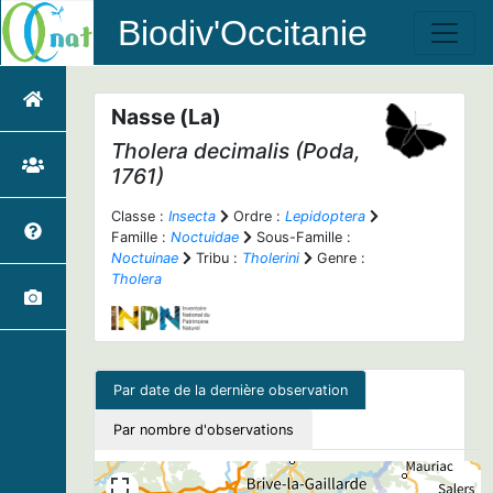
Biodiv'Occitanie
Nasse (La)
Tholera decimalis
(Poda,
1761)
Classe :
Insecta
Ordre :
Lepidoptera
Famille :
Noctuidae
Sous-Famille :
Noctuinae
Tribu :
Tholerini
Genre :
Tholera
Par date de la dernière observation
Par nombre d'observations