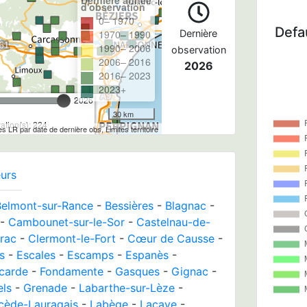
d'observation
0– 1970
Defau
1970– 1990
Dernière
1990– 2006
observation
2006– 2016
2026
2016– 2023
2023+
2026
30 km
tion(s): 224
les LR par date de dernière obs, Limites territoire
urs
Belmont-sur-Rance
-
Bessières
-
Blagnac
-
-
Cambounet-sur-le-Sor
-
Castelnau-de-
rac
-
Clermont-le-Fort
-
Cœur de Causse
-
s
-
Escales
-
Escamps
-
Espanès
-
lcarde
-
Fondamente
-
Gasques
-
Gignac
-
els
-
Grenade
-
Labarthe-sur-Lèze
-
cède-Lauragais
-
Labège
-
Lacave
-