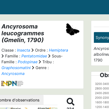
Ancyrosoma
leucogrammes
Synon
(Gmelin, 1790)
Ancyros
Classe :
Insecta
Ordre :
Hemiptera
alboline
Famille :
Pentatomidae
Sous-
1790
Famille :
Podopinae
Tribu :
Graphosomatini
Genre :
Ancyrosoma
Obs
ombre d'observations
224