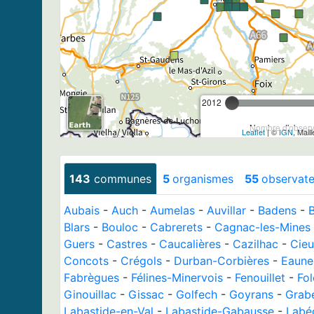
2012
Nombre d'observa
Leaflet
| ©
IGN
, Mail
143
communes
5
organismes
55
observate
Aubais
-
Auch
-
Aumelas
-
Auvillar
-
Badens
-
Blars
-
Bouloc
-
Cabrerets
-
Cagnac-les-Mines
Guers
-
Castres
-
Caucalières
-
Cazilhac
-
Cieu
Concots
-
Crégols
-
Durban-Corbières
-
Eaune
Fabrègues
-
Félines-Minervois
-
Fenouillet
-
Fo
Ginouillac
-
Gissac
-
Golfech
-
Goyrans
-
Grab
Labastide-en-Val
-
Labastide-Gabausse
-
Labé