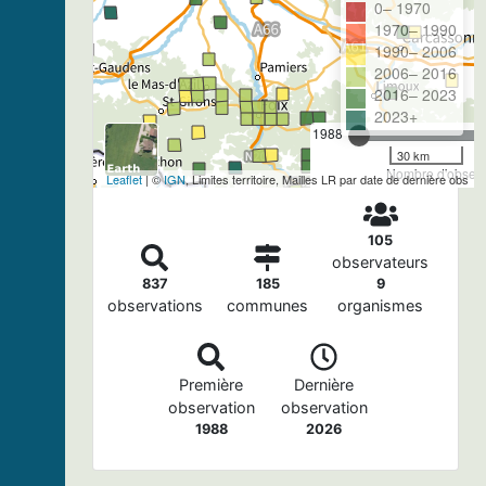
0– 1970
1970– 1990
1990– 2006
2006– 2016
2016– 2023
2023+
1988
30 km
Nombre d'observa
Leaflet
| ©
IGN
, Limites territoire, Mailles LR par date de dernière obs
105
observateurs
837
185
9
observations
communes
organismes
Première
Dernière
observation
observation
1988
2026