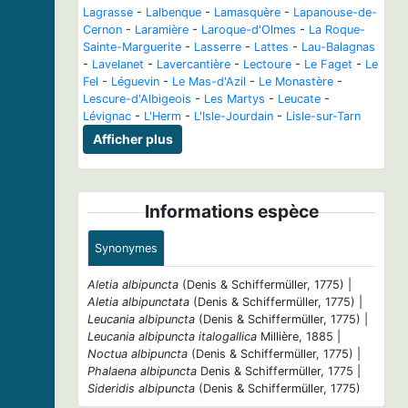
Lagrasse
-
Lalbenque
-
Lamasquère
-
Lapanouse-de-
Cernon
-
Laramière
-
Laroque-d'Olmes
-
La Roque-
Sainte-Marguerite
-
Lasserre
-
Lattes
-
Lau-Balagnas
-
Lavelanet
-
Lavercantière
-
Lectoure
-
Le Faget
-
Le
Fel
-
Léguevin
-
Le Mas-d'Azil
-
Le Monastère
-
Lescure-d'Albigeois
-
Les Martys
-
Leucate
-
Lévignac
-
L'Herm
-
L'Isle-Jourdain
-
Lisle-sur-Tarn
Afficher plus
Informations espèce
Synonymes
Aletia albipuncta
(Denis & Schiffermüller, 1775) |
Aletia albipunctata
(Denis & Schiffermüller, 1775) |
Leucania albipuncta
(Denis & Schiffermüller, 1775) |
Leucania albipuncta italogallica
Millière, 1885 |
Noctua albipuncta
(Denis & Schiffermüller, 1775) |
Phalaena albipuncta
Denis & Schiffermüller, 1775 |
Sideridis albipuncta
(Denis & Schiffermüller, 1775)