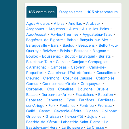
185
communes
9
organismes
105
observateurs
Agos-Vidalos
-
Albias
-
Andillac
-
Arabaux
-
Aragnouet
-
Arguenos
-
Auch
-
Aulus-les-Bains
-
Aux-Aussat
-
Ax-les-Thermes
-
Ayguatébia-Talau
-
Bagnères-de-Bigorre
-
Baho
-
Banyuls-sur-Mer
-
Baraqueville
-
Bars
-
Baulou
-
Beaucens
-
Belfort-du-
Quercy
-
Belvèze
-
Belvis
-
Bessens
-
Blagnac
-
Bouloc
-
Boussenac
-
Boutx
-
Bruniquel
-
Burlats
-
Buzet-sur-Tarn
-
Calzan
-
Camjac
-
Campagne-
d'Armagnac
-
Campsas
-
Capvern
-
Carla-de-
Roquefort
-
Castelnau-d'Estrétefonds
-
Caucalières
-
Cieurac
-
Clermont
-
Cœur de Causse
-
Colombiès
-
Comus
-
Conques-sur-Orbiel
-
Conqueyrac
-
Corbarieu
-
Cos
-
Coueilles
-
Dourgne
-
Druelle
Balsac
-
Durban-sur-Arize
-
Escatalens
-
Espalion
-
Esparsac
-
Espeyrac
-
Eyne
-
Ferrières
-
Ferrières-
sur-Ariège
-
Foix
-
Fontanes
-
Fontrieu
-
Fronsac
-
Galié
-
Ganac
-
Gavarnie-Gèdre
-
Gigean
-
Golinhac
-
Grisolles
-
Gruissan
-
Ille-sur-Têt
-
Jujols
-
La
Bastide-de-Sérou
-
Labastide-Saint-Pierre
-
La
Bastide-sur-l'Hers
-
La Boissière
-
La Cresse
-