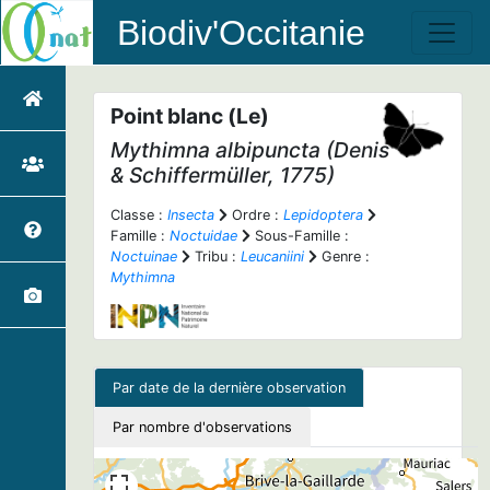
Biodiv'Occitanie
Point blanc (Le)
Mythimna albipuncta
(Denis
& Schiffermüller, 1775)
Classe :
Insecta
Ordre :
Lepidoptera
Famille :
Noctuidae
Sous-Famille :
Noctuinae
Tribu :
Leucaniini
Genre :
Mythimna
Par date de la dernière observation
Par nombre d'observations