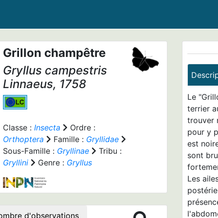
Grillon champêtre
Gryllus campestris
Descri
Linnaeus, 1758
Le "Gril
terrier 
trouver 
Classe :
Insecta
Ordre :
pour y p
Orthoptera
Famille :
Gryllidae
est noir
Sous-Famille :
Gryllinae
Tribu :
sont bru
Gryllini
Genre :
Gryllus
forteme
Les aile
postérie
présenc
l'abdome
ombre d'observations