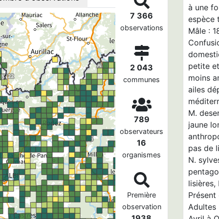
à une fo
7 366
espèce t
observations
Mâle : 
Confusio
domestic
petite e
2 043
moins ar
communes
ailes dé
méditer
M. deser
789
jaune lo
observateurs
anthropo
16
pas de l
organismes
N. sylve
pentago
lisières,
Présent 
Première
Adultes
observation
1938
Avril à 