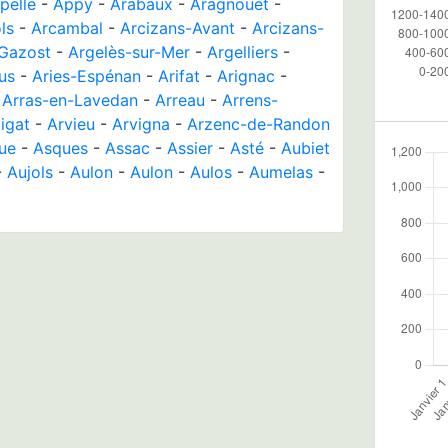
pelle
-
Appy
-
Arabaux
-
Aragnouet
-
ls
-
Arcambal
-
Arcizans-Avant
-
Arcizans-
-Gazost
-
Argelès-sur-Mer
-
Argelliers
-
us
-
Aries-Espénan
-
Arifat
-
Arignac
-
-
Arras-en-Lavedan
-
Arreau
-
Arrens-
igat
-
Arvieu
-
Arvigna
-
Arzenc-de-Randon
ue
-
Asques
-
Assac
-
Assier
-
Asté
-
Aubiet
-
Aujols
-
Aulon
-
Aulon
-
Aulos
-
Aumelas
-