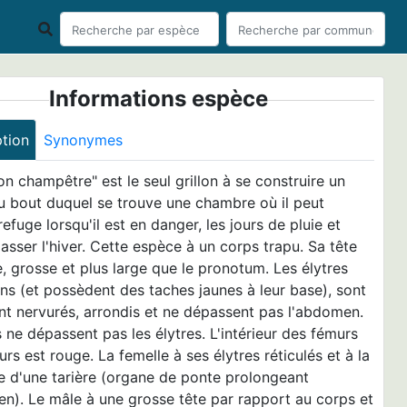
Informations espèce
ption
Synonymes
lon champêtre" est le seul grillon à se construire un
au bout duquel se trouve une chambre où il peut
refuge lorsqu'il est en danger, les jours de pluie et
asser l'hiver. Cette espèce à un corps trapu. Sa tête
e, grosse et plus large que le pronotum. Les élytres
ns (et possèdent des taches jaunes à leur base), sont
nt nervurés, arrondis et ne dépassent pas l'abdomen.
s ne dépassent pas les élytres. L'intérieur des fémurs
urs est rouge. La femelle à ses élytres réticulés et à la
e d'une tarière (organe de ponte prolongeant
n). Le mâle à une grosse tête par rapport au corps et