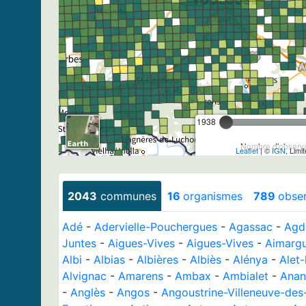
1938
Nombre d'observa
Leaflet
| ©
IGN
, Limi
2043
communes
16
organismes
789
obse
Adé
-
Adervielle-Pouchergues
-
Agassac
-
Agd
Juntes
-
Aigues-Vives
-
Aigues-Vives
-
Aimarg
Albi
-
Albias
-
Albières
-
Albiès
-
Alénya
-
Alet-
Alvignac
-
Amarens
-
Ambax
-
Ambialet
-
Anan
-
Anglès
-
Angos
-
Angoustrine-Villeneuve-des