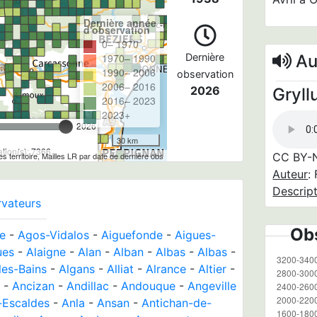
Dernière année
d'observation
0– 1970
1970– 1990
Dernière
Aud
1990– 2006
observation
2006– 2016
2026
Gryll
2016– 2023
2023+
2026
30 km
tion(s): 7366
tes territoire, Mailles LR par date de dernière obs
CC BY-
Auteur
:
Descrip
rvateurs
Obs
e
-
Agos-Vidalos
-
Aiguefonde
-
Aigues-
ues
-
Alaigne
-
Alan
-
Alban
-
Albas
-
Albas
-
les-Bains
-
Algans
-
Alliat
-
Alrance
-
Altier
-
-
Ancizan
-
Andillac
-
Andouque
-
Angeville
-Escaldes
-
Anla
-
Ansan
-
Antichan-de-