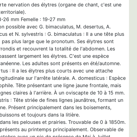
rte nervation des élytres (organe de chant, c'est une
erritoriale).
18-26 mm Femelle : 19-27 mm
n possible avec G. bimaculatus, M. desertus, A.
us et N. sylvestris : G. bimaculatus : Il a une tête plus
t pas plus large que le pronotum. Ses élytres sont
rondis et recouvrent la totalité de l'abdomen. Les
passent largement les élytres. C'est une espèce
ranéenne. Les adultes sont présents en été/automne.
tus : Il a les élytres plus courts avec une attache
ngitudinale sur l'arrête latérale. A. domesticus : Espèce
phile. Tête présentant une ligne jaune frontale, mais
ignes claires à l'arrière. À un oviscapte de 10 à 15 mm.
stris : Tête striée de fines lignes jaunâtres, formant un
ne. Présent principalement dans les boisements,
 buissons et toujours dans la litière.
dans les pelouses et prairies. Trouvable de 0 à 1850m.
 présents au printemps principalement. Observable de
Octobre avec un pic de présence de Mai à Juillet.