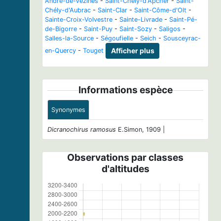
André-de-Vézines
-
Saint-Chély-d'Apcher
-
Saint-
Chély-d'Aubrac
-
Saint-Clar
-
Saint-Côme-d'Olt
-
Sainte-Croix-Volvestre
-
Sainte-Livrade
-
Saint-Pé-
de-Bigorre
-
Saint-Puy
-
Saint-Sozy
-
Saligos
-
Salles-la-Source
-
Ségoufielle
-
Seich
-
Sousceyrac-
en-Quercy
-
Touget
Afficher plus
Informations espèce
Synonymes
Dicranochirus ramosus
E.Simon, 1909 |
Observations par classes
d'altitudes