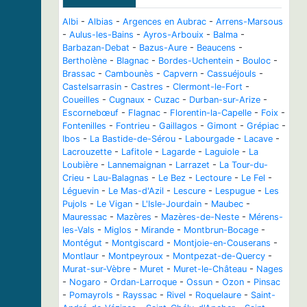
Albi
-
Albias
-
Argences en Aubrac
-
Arrens-Marsous
-
Aulus-les-Bains
-
Ayros-Arbouix
-
Balma
-
Barbazan-Debat
-
Bazus-Aure
-
Beaucens
-
Bertholène
-
Blagnac
-
Bordes-Uchentein
-
Bouloc
-
Brassac
-
Cambounès
-
Capvern
-
Cassuéjouls
-
Castelsarrasin
-
Castres
-
Clermont-le-Fort
-
Coueilles
-
Cugnaux
-
Cuzac
-
Durban-sur-Arize
-
Escornebœuf
-
Flagnac
-
Florentin-la-Capelle
-
Foix
-
Fontenilles
-
Fontrieu
-
Gaillagos
-
Gimont
-
Grépiac
-
Ibos
-
La Bastide-de-Sérou
-
Labourgade
-
Lacave
-
Lacrouzette
-
Lafitole
-
Lagarde
-
Laguiole
-
La
Loubière
-
Lannemaignan
-
Larrazet
-
La Tour-du-
Crieu
-
Lau-Balagnas
-
Le Bez
-
Lectoure
-
Le Fel
-
Léguevin
-
Le Mas-d'Azil
-
Lescure
-
Lespugue
-
Les
Pujols
-
Le Vigan
-
L'Isle-Jourdain
-
Maubec
-
Mauressac
-
Mazères
-
Mazères-de-Neste
-
Mérens-
les-Vals
-
Miglos
-
Mirande
-
Montbrun-Bocage
-
Montégut
-
Montgiscard
-
Montjoie-en-Couserans
-
Montlaur
-
Montpeyroux
-
Montpezat-de-Quercy
-
Murat-sur-Vèbre
-
Muret
-
Muret-le-Château
-
Nages
-
Nogaro
-
Ordan-Larroque
-
Ossun
-
Ozon
-
Pinsac
-
Pomayrols
-
Rayssac
-
Rivel
-
Roquelaure
-
Saint-