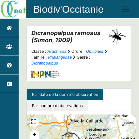
Biodiv'Occitanie
Dicranopalpus ramosus
(Simon, 1909)
Classe :
Arachnida
Ordre :
Opiliones
Famille :
Phalangiidae
Genre :
Dicranopalpus
Par date de la dernière observation
Par nombre d'observations
+