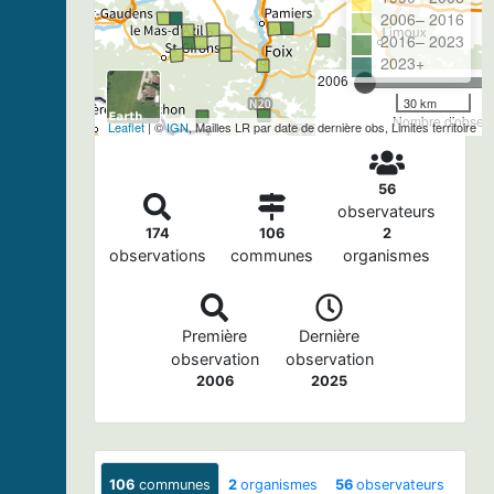
2006– 2016
2016– 2023
2023+
2006
30 km
Nombre d'observa
Leaflet
| ©
IGN
, Mailles LR par date de dernière obs, Limites territoire
56
observateurs
174
106
2
observations
communes
organismes
Première
Dernière
observation
observation
2006
2025
106
communes
2
organismes
56
observateurs