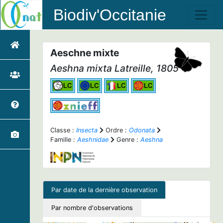
Biodiv'Occitanie
Aeschne mixte
Aeshna mixta
Latreille, 1805
Classe :
Insecta
Ordre :
Odonata
Famille :
Aeshnidae
Genre :
Aeshna
Par date de la dernière observation
Par nombre d'observations