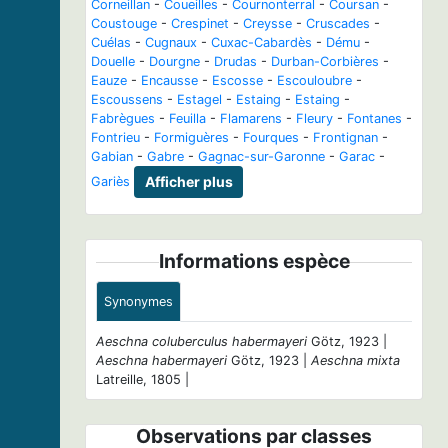
Corneillan
-
Coueilles
-
Cournonterral
-
Coursan
-
Coustouge
-
Crespinet
-
Creysse
-
Cruscades
-
Cuélas
-
Cugnaux
-
Cuxac-Cabardès
-
Dému
-
Douelle
-
Dourgne
-
Drudas
-
Durban-Corbières
-
Eauze
-
Encausse
-
Escosse
-
Escouloubre
-
Escoussens
-
Estagel
-
Estaing
-
Estaing
-
Fabrègues
-
Feuilla
-
Flamarens
-
Fleury
-
Fontanes
-
Fontrieu
-
Formiguères
-
Fourques
-
Frontignan
-
Gabian
-
Gabre
-
Gagnac-sur-Garonne
-
Garac
-
Gariès
Afficher plus
Informations espèce
Synonymes
Aeschna coluberculus habermayeri
Götz, 1923 |
Aeschna habermayeri
Götz, 1923 |
Aeschna mixta
Latreille, 1805 |
Observations par classes