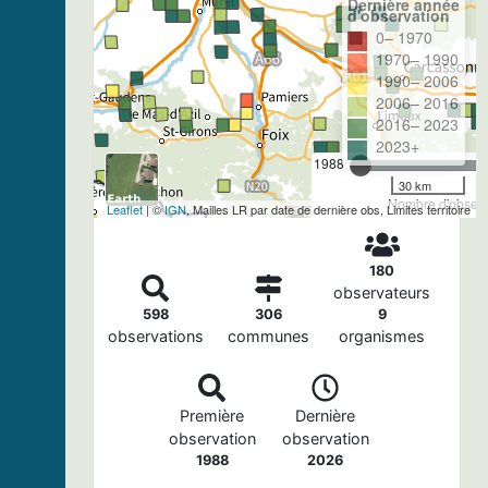
Dernière année
d'observation
0– 1970
1970– 1990
1990– 2006
2006– 2016
2016– 2023
2023+
1988
30 km
Nombre d'observa
Leaflet
| ©
IGN
, Mailles LR par date de dernière obs, Limites territoire
180
observateurs
598
306
9
observations
communes
organismes
Première
Dernière
observation
observation
1988
2026