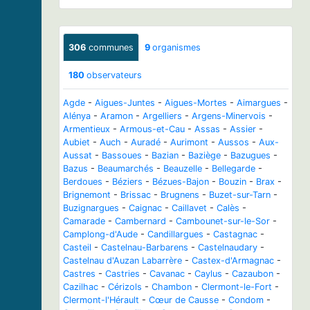
306
communes
9
organismes
180
observateurs
Agde
-
Aigues-Juntes
-
Aigues-Mortes
-
Aimargues
-
Alénya
-
Aramon
-
Argelliers
-
Argens-Minervois
-
Armentieux
-
Armous-et-Cau
-
Assas
-
Assier
-
Aubiet
-
Auch
-
Auradé
-
Aurimont
-
Aussos
-
Aux-
Aussat
-
Bassoues
-
Bazian
-
Baziège
-
Bazugues
-
Bazus
-
Beaumarchés
-
Beauzelle
-
Bellegarde
-
Berdoues
-
Béziers
-
Bézues-Bajon
-
Bouzin
-
Brax
-
Brignemont
-
Brissac
-
Brugnens
-
Buzet-sur-Tarn
-
Buzignargues
-
Caignac
-
Caillavet
-
Calès
-
Camarade
-
Cambernard
-
Cambounet-sur-le-Sor
-
Camplong-d'Aude
-
Candillargues
-
Castagnac
-
Casteil
-
Castelnau-Barbarens
-
Castelnaudary
-
Castelnau d'Auzan Labarrère
-
Castex-d'Armagnac
-
Castres
-
Castries
-
Cavanac
-
Caylus
-
Cazaubon
-
Cazilhac
-
Cérizols
-
Chambon
-
Clermont-le-Fort
-
Clermont-l'Hérault
-
Cœur de Causse
-
Condom
-