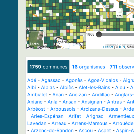
1868
Nombre d'observa
Leaflet
| ©
IGN
, Mail
1759
communes
16
organismes
711
observ
Adé
-
Agassac
-
Agonès
-
Agos-Vidalos
-
Aign
Albi
-
Albias
-
Albiès
-
Alet-les-Bains
-
Aleu
-
Al
Ambialet
-
Anan
-
Ancizan
-
Andillac
-
Anglars
Aniane
-
Anla
-
Ansan
-
Ansignan
-
Antras
-
An
Arbéost
-
Arboussols
-
Arcizans-Dessus
-
Arde
-
Aries-Espénan
-
Arifat
-
Arignac
-
Armentieu
Lavedan
-
Arreau
-
Arrens-Marsous
-
Arrouède
-
Arzenc-de-Randon
-
Ascou
-
Aspet
-
Aspin-A