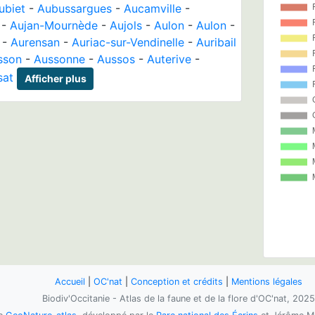
ubiet
-
Aubussargues
-
Aucamville
-
-
Aujan-Mournède
-
Aujols
-
Aulon
-
Aulon
-
-
Aurensan
-
Auriac-sur-Vendinelle
-
Auribail
sson
-
Aussonne
-
Aussos
-
Auterive
-
sat
Afficher plus
Accueil
|
OC'nat
|
Conception et crédits
|
Mentions légales
Biodiv'Occitanie - Atlas de la faune et de la flore d'OC'nat, 2025