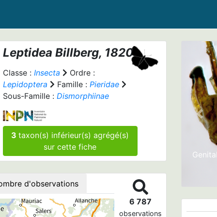
Leptidea
Billberg, 1820
Classe :
Insecta
Ordre :
Lepidoptera
Famille :
Pieridae
Sous-Famille :
Dismorphiinae
Prev
3
taxon(s) inférieur(s) agrégé(s)
sur cette fiche
Genita
ombre d'observations
6 787
observations