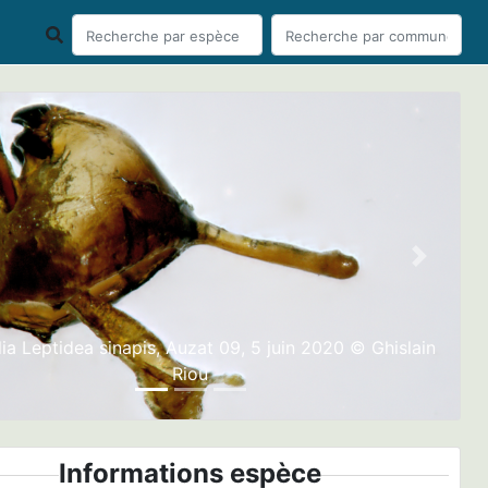
ious
Next
lia Leptidea sinapis, Auzat 09, 5 juin 2020 © Ghislain
Riou
Informations espèce