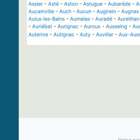
Assier
-
Asté
-
Aston
-
Astugue
-
Aubarède
-
A
Aucamville
-
Auch
-
Aucun
-
Augirein
-
Augnax
Aulus-les-Bains
-
Aumelas
-
Auradé
-
Aureilhan
-
Auriébat
-
Aurignac
-
Auroux
-
Ausseing
-
Au
Auterive
-
Autignac
-
Auty
-
Auvillar
-
Aux-Aus