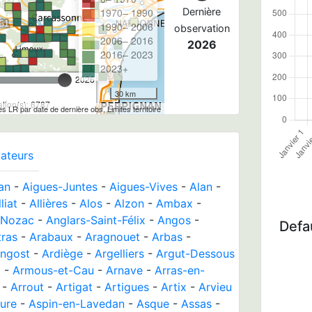
1970– 1990
Dernière
1990– 2006
observation
2006– 2016
2026
2016– 2023
2023+
2026
30 km
tion(s): 6787
les LR par date de dernière obs, Limites territoire
ateurs
an
-
Aigues-Juntes
-
Aigues-Vives
-
Alan
-
liat
-
Allières
-
Alos
-
Alzon
-
Ambax
-
-Nozac
-
Anglars-Saint-Félix
-
Angos
-
Defau
tras
-
Arabaux
-
Aragnouet
-
Arbas
-
ngost
-
Ardiège
-
Argelliers
-
Argut-Dessous
x
-
Armous-et-Cau
-
Arnave
-
Arras-en-
-
Arrout
-
Artigat
-
Artigues
-
Artix
-
Arvieu
ure
-
Aspin-en-Lavedan
-
Asque
-
Assas
-