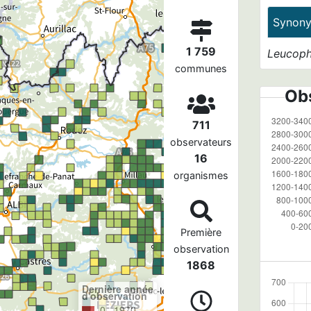
Synon
1 759
Leucoph
communes
Obs
711
observateurs
16
organismes
Première
observation
1868
Dernière année
d'observation
0– 1970