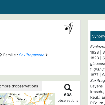
Synon
Evaiezo
1928 |
S
Famille :
Saxifragaceae
1823 |
S
glauces
f.
granul
1877 |
S
Saxifra
ombre d'observations
Layens,
Irmsch.,
608
Reut.) E
observations
P.Fourn.