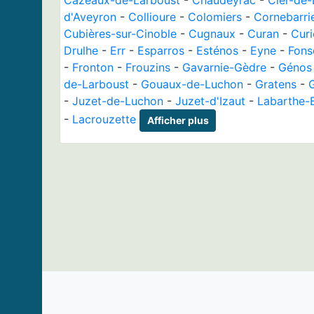
d'Aveyron
-
Collioure
-
Colomiers
-
Cornebarri
Cubières-sur-Cinoble
-
Cugnaux
-
Curan
-
Curi
Drulhe
-
Err
-
Esparros
-
Esténos
-
Eyne
-
Fons
-
Fronton
-
Frouzins
-
Gavarnie-Gèdre
-
Génos
de-Larboust
-
Gouaux-de-Luchon
-
Gratens
-
-
Juzet-de-Luchon
-
Juzet-d'Izaut
-
Labarthe-
-
Lacrouzette
Afficher plus