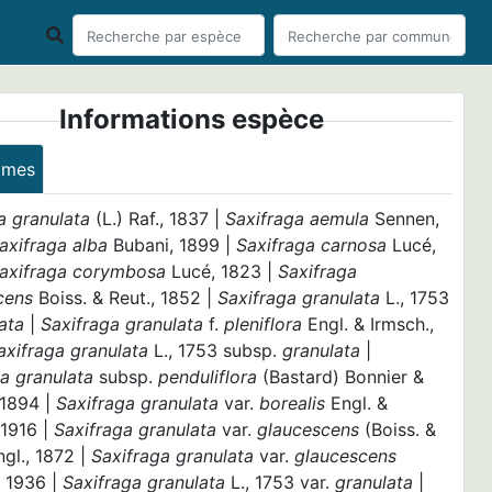
Informations espèce
ymes
a granulata
(L.) Raf., 1837 |
Saxifraga aemula
Sennen,
axifraga alba
Bubani, 1899 |
Saxifraga carnosa
Lucé,
axifraga corymbosa
Lucé, 1823 |
Saxifraga
cens
Boiss. & Reut., 1852 |
Saxifraga granulata
L., 1753
ata
|
Saxifraga granulata
f.
pleniflora
Engl. & Irmsch.,
axifraga granulata
L., 1753 subsp.
granulata
|
ga granulata
subsp.
penduliflora
(Bastard) Bonnier &
 1894 |
Saxifraga granulata
var.
borealis
Engl. &
 1916 |
Saxifraga granulata
var.
glaucescens
(Boiss. &
ngl., 1872 |
Saxifraga granulata
var.
glaucescens
, 1936 |
Saxifraga granulata
L., 1753 var.
granulata
|