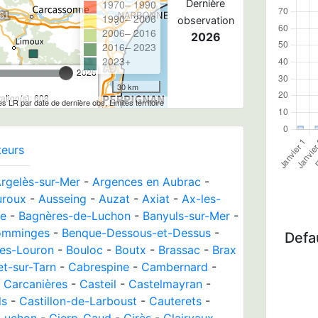
1970– 1990
Dernière
1990– 2006
observation
2006– 2016
2026
2016– 2023
2023+
2026
30 km
tion(s): 608
les LR par date de dernière obs, Limites territoire
teurs
rgelès-sur-Mer
-
Argences en Aubrac
-
uroux
-
Ausseing
-
Auzat
-
Axiat
-
Ax-les-
re
-
Bagnères-de-Luchon
-
Banyuls-sur-Mer
-
omminges
-
Benque-Dessous-et-Dessus
-
Defau
es-Louron
-
Bouloc
-
Boutx
-
Brassac
-
Brax
t-sur-Tarn
-
Cabrespine
-
Cambernard
-
-
Carcanières
-
Casteil
-
Castelmayran
-
ls
-
Castillon-de-Larboust
-
Cauterets
-
-Luchon
-
Cierp-Gaud
-
Cirès
-
Clairvaux-