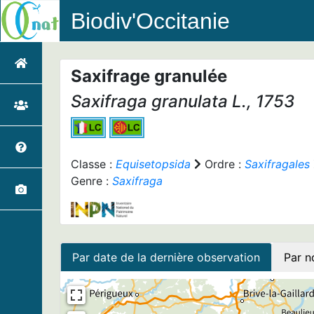
Biodiv'Occitanie
Saxifrage granulée
Saxifraga granulata
L., 1753
Classe :
Equisetopsida
Ordre :
Saxifragales
Genre :
Saxifraga
Par date de la dernière observation
Par n