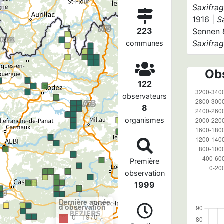
Saxifra
1916 |
S
223
Sennen &
Saxifra
communes
Obs
122
observateurs
8
organismes
Première
observation
1999
Dernière année
d'observation
0– 1970