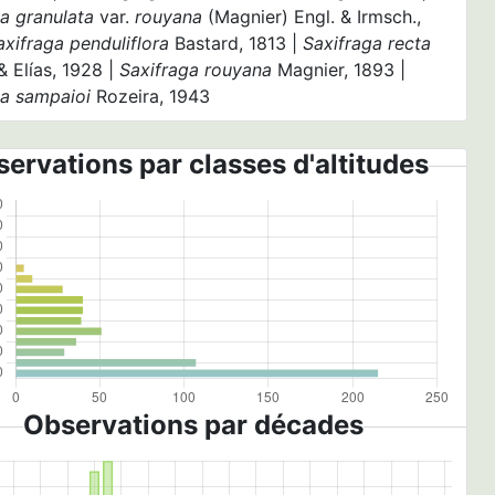
ga granulata
var.
rouyana
(Magnier) Engl. & Irmsch.,
axifraga penduliflora
Bastard, 1813 |
Saxifraga recta
 Elías, 1928 |
Saxifraga rouyana
Magnier, 1893 |
ga sampaioi
Rozeira, 1943
ervations par classes d'altitudes
Observations par décades