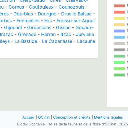
eu
-
Cornus
-
Coufouleux
-
Counozouls
-
ères
-
Dourbies
-
Dourgne
-
Druelle Balsac
-
orbes
-
Fontenilles
-
Fos
-
Fraisse-sur-Agout
-
Gijounet
-
Giroussens
-
Gissac
-
Gouaux-
Grazac
-
Grenade
-
Herran
-
Itzac
-
Jurvielle
Bleys
-
La Bastide
-
La Cabanasse
-
Lacaune
Accueil
|
OC'nat
|
Conception et crédits
|
Mentions légales
Biodiv'Occitanie - Atlas de la faune et de la flore d'OC'nat, 2025