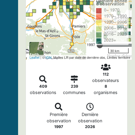
Dernière année
d'observation
0– 1970
1970– 1990
1990– 2006
2006– 2016
2016– 2023
2023+
1997
30 km
Nombre d'observa
Leaflet
| ©
IGN
, Mailles LR par date de dernière obs, Limites territoire
112
observateurs
409
239
8
observations
communes
organismes
Première
Dernière
observation
observation
1997
2026