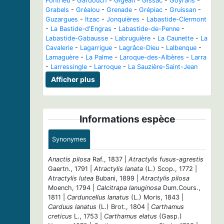
Fontrieu
-
Gardouch
-
Gigean
-
Gissac
-
Goyrans
-
Grabels
-
Gréalou
-
Grenade
-
Grépiac
-
Gruissan
-
Guzargues
-
Itzac
-
Jonquières
-
Labastide-Clermont
-
La Bastide-d'Engras
-
Labastide-de-Penne
-
Labastide-Gabausse
-
Labruguière
-
La Caunette
-
La
Cavalerie
-
Lagarrigue
-
Lagrâce-Dieu
-
Lalbenque
-
Lamaguère
-
La Palme
-
Laroque-des-Albères
-
Larra
-
Larressingle
-
Larroque
-
La Sauzière-Saint-Jean
Afficher plus
Informations espèce
Synonymes
Anactis pilosa
Raf., 1837 |
Atractylis fusus-agrestis
Gaertn., 1791 |
Atractylis lanata
(L.) Scop., 1772 |
Atractylis lutea
Bubani, 1899 |
Atractylis pilosa
Moench, 1794 |
Calcitrapa lanuginosa
Dum.Cours.,
1811 |
Carduncellus lanatus
(L.) Moris, 1843 |
Carduus lanatus
(L.) Brot., 1804 |
Carthamus
creticus
L., 1753 |
Carthamus elatus
(Gasp.)