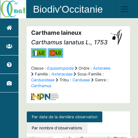
Biodiv'Occitanie
Carthame laineux
Carthamus lanatus
L., 1753
Classe :
Equisetopsida
Ordre :
Asterales
Famille :
Asteraceae
Sous-Famille :
Carduoideae
Tribu :
Cardueae
Genre :
Carthamus
Par date de la dernière observation
Par nombre d'observations