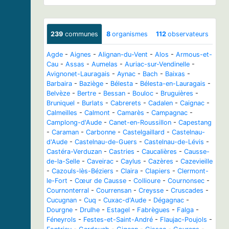
239
communes
8
organismes
112
observateurs
Agde
-
Aignes
-
Alignan-du-Vent
-
Alos
-
Armous-et-
Cau
-
Assas
-
Aumelas
-
Auriac-sur-Vendinelle
-
Avignonet-Lauragais
-
Aynac
-
Bach
-
Baixas
-
Barbaira
-
Baziège
-
Bélesta
-
Bélesta-en-Lauragais
-
Belvèze
-
Bertre
-
Bessan
-
Bouloc
-
Bruguières
-
Bruniquel
-
Burlats
-
Cabrerets
-
Cadalen
-
Caignac
-
Calmeilles
-
Calmont
-
Camarès
-
Campagnac
-
Camplong-d'Aude
-
Canet-en-Roussillon
-
Capestang
-
Caraman
-
Carbonne
-
Castelgaillard
-
Castelnau-
d'Aude
-
Castelnau-de-Guers
-
Castelnau-de-Lévis
-
Castéra-Verduzan
-
Castries
-
Caucalières
-
Causse-
de-la-Selle
-
Caveirac
-
Caylus
-
Cazères
-
Cazevieille
-
Cazouls-lès-Béziers
-
Claira
-
Clapiers
-
Clermont-
le-Fort
-
Cœur de Causse
-
Collioure
-
Cournonsec
-
Cournonterral
-
Courrensan
-
Creysse
-
Cruscades
-
Cucugnan
-
Cuq
-
Cuxac-d'Aude
-
Dégagnac
-
Dourgne
-
Drulhe
-
Estagel
-
Fabrègues
-
Falga
-
Féneyrols
-
Festes-et-Saint-André
-
Flaujac-Poujols
-