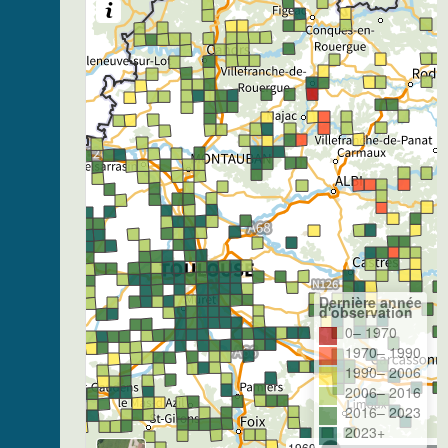
Dernière année
d'observation
0– 1970
1970– 1990
1990– 2006
2006– 2016
2016– 2023
2023+
1969