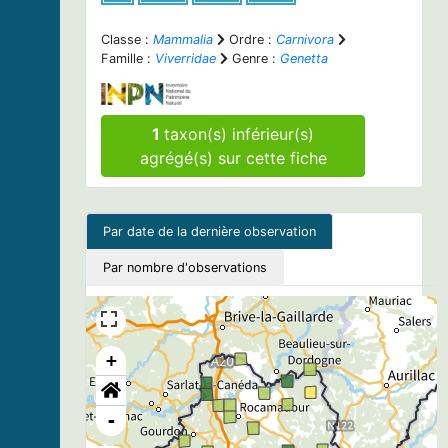
Classe :
Mammalia
Ordre :
Carnivora
Famille :
Viverridae
Genre :
Genetta
1
taxon(s) inférieur(s)
agrégé(s) sur cette fiche
Par date de la dernière observation
Par nombre d'observations
+
-