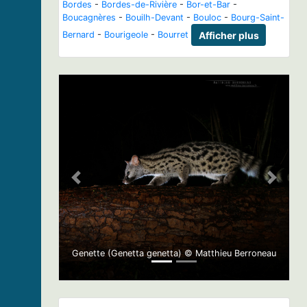
Bordes
-
Bordes-de-Rivière
-
Bor-et-Bar
-
Boucagnères
-
Bouilh-Devant
-
Bouloc
-
Bourg-Saint-
Bernard
-
Bourigeole
-
Bourret
Afficher plus
Previous
Next
Genette (Genetta genetta) © Matthieu Berroneau