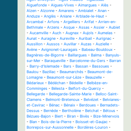
Aiguefonde
-
Aigues-Vives
-
Aimargues
-
Alès
-
Alzen
-
Alzonne
-
Amarens
-
Ambialet
-
Anan
-
Anduze
-
Anglès
-
Aniane
-
Arblade-le-Haut
-
Arcambal
-
Arfons
-
Argelliers
-
Arifat
-
Arrien-en-
Bethmale
-
Arzens
-
Asque
-
Assas
-
Assier
-
Aubiet
-
Aucamville
-
Auch
-
Augnax
-
Aujols
-
Aumelas
-
Aunat
-
Auragne
-
Aureville
-
Auribail
-
Aurignac
-
Aussillon
-
Aussos
-
Auvillar
-
Auzas
-
Auzielle
-
Avène
-
Avignonet-Lauragais
-
Babeau-Bouldoux
-
Bagnères-de-Bigorre
-
Baillargues
-
Balma
-
Banyuls-
sur-Mer
-
Baraqueville
-
Barcelonne-du-Gers
-
Barran
-
Barry-d'Islemade
-
Bars
-
Bassan
-
Bassoues
-
Baulou
-
Bazillac
-
Beaumarchés
-
Beaumont-de-
Lomagne
-
Beaumont-sur-Lèze
-
Beauzelle
-
Bédarieux
-
Bédéchan
-
Bédeille
-
Belbèze-en-
Comminges
-
Bélesta
-
Belfort-du-Quercy
-
Bellegarde
-
Bellegarde-Sainte-Marie
-
Belloc-Saint-
Clamens
-
Belmont-Bretenoux
-
Belvézet
-
Belvianes-
et-Cavirac
-
Bénac
-
Bénaix
-
Berdoues
-
Bernadets-
Dessus
-
Bernède
-
Bertholène
-
Betchat
-
Bétous
-
Bézues-Bajon
-
Biert
-
Biran
-
Bivès
-
Bize-Minervois
-
Blan
-
Bois-de-la-Pierre
-
Boisset-et-Gaujac
-
Bonrepos-sur-Aussonnelle
-
Bordères-Louron
-