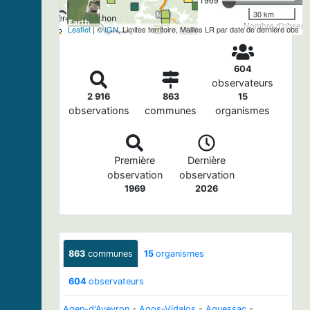
30 km
Nombre d'observa
Leaflet
| ©
IGN
, Limites territoire, Mailles LR par date de dernière obs
604
observateurs
2 916
863
15
observations
communes
organismes
Première
Dernière
observation
observation
1969
2026
863
communes
15
organismes
604
observateurs
Agen-d'Aveyron
-
Agos-Vidalos
-
Aguessac
-