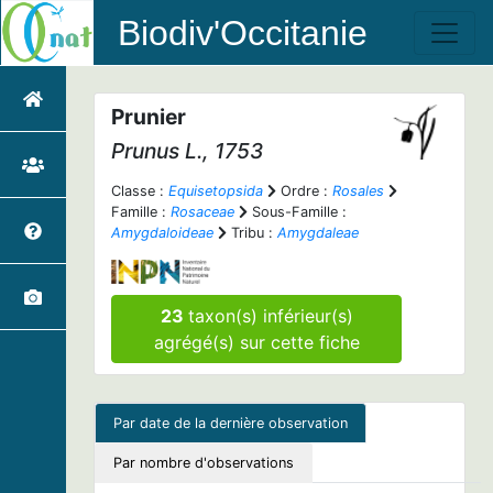
Biodiv'Occitanie
Prunier
Prunus
L., 1753
Classe :
Equisetopsida
Ordre :
Rosales
Famille :
Rosaceae
Sous-Famille :
Amygdaloideae
Tribu :
Amygdaleae
23
taxon(s) inférieur(s)
agrégé(s) sur cette fiche
Par date de la dernière observation
Par nombre d'observations