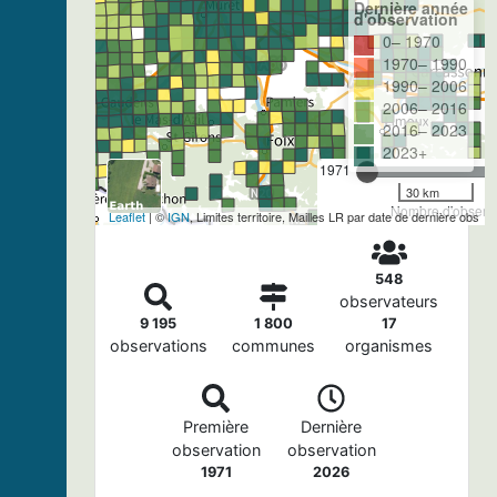
Dernière année
d'observation
0– 1970
1970– 1990
1990– 2006
2006– 2016
2016– 2023
2023+
1971
30 km
Nombre d'observa
Leaflet
| ©
IGN
, Limites territoire, Mailles LR par date de dernière obs
548
observateurs
9 195
1 800
17
observations
communes
organismes
Première
Dernière
observation
observation
1971
2026