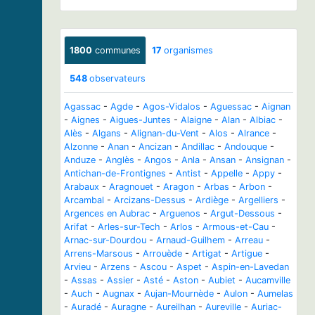
1800
communes
17
organismes
548
observateurs
Agassac
-
Agde
-
Agos-Vidalos
-
Aguessac
-
Aignan
-
Aignes
-
Aigues-Juntes
-
Alaigne
-
Alan
-
Albiac
-
Alès
-
Algans
-
Alignan-du-Vent
-
Alos
-
Alrance
-
Alzonne
-
Anan
-
Ancizan
-
Andillac
-
Andouque
-
Anduze
-
Anglès
-
Angos
-
Anla
-
Ansan
-
Ansignan
-
Antichan-de-Frontignes
-
Antist
-
Appelle
-
Appy
-
Arabaux
-
Aragnouet
-
Aragon
-
Arbas
-
Arbon
-
Arcambal
-
Arcizans-Dessus
-
Ardiège
-
Argelliers
-
Argences en Aubrac
-
Arguenos
-
Argut-Dessous
-
Arifat
-
Arles-sur-Tech
-
Arlos
-
Armous-et-Cau
-
Arnac-sur-Dourdou
-
Arnaud-Guilhem
-
Arreau
-
Arrens-Marsous
-
Arrouède
-
Artigat
-
Artigue
-
Arvieu
-
Arzens
-
Ascou
-
Aspet
-
Aspin-en-Lavedan
-
Assas
-
Assier
-
Asté
-
Aston
-
Aubiet
-
Aucamville
-
Auch
-
Augnax
-
Aujan-Mournède
-
Aulon
-
Aumelas
-
Auradé
-
Auragne
-
Aureilhan
-
Aureville
-
Auriac-