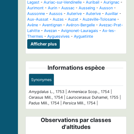
Lagast
-
Auriac-sur-Vendinelle
-
Auribail
-
Aurignac
-
Aurimont
-
Aurin
-
Aussac
-
Ausseing
-
Ausson
-
Aussonne
-
Aussos
-
Auterive
-
Auterive
-
Auvillar
-
Aux-Aussat
-
Auzas
-
Auzat
-
Auzeville-Tolosane
-
Avène
-
Aventignan
-
Avéron-Bergelle
-
Avezac-Prat-
Lahitte
-
Avezan
-
Avignonet-Lauragais
-
Ax-les-
Thermes
-
Ayguesvives
-
Ayguetinte
Afficher plus
Informations espèce
Synonymes
Amygdalus
L., 1753 |
Armeniaca
Scop., 1754 |
Cerasus
Mill., 1754 |
Laurocerasus
Duhamel, 1755 |
Padus
Mill., 1754 |
Persica
Mill., 1754 |
Observations par classes
d'altitudes