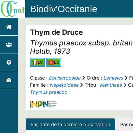
Biodiv'Occitanie
Thym de Druce
Thymus praecox
subsp.
britan
Holub, 1973
Classe :
Equisetopsida
Ordre :
Lamiales
Fa
Famille :
Nepetoideae
Tribu :
Mentheae
Ge
Thymus praecox
Par date de la dernière observation
Par n