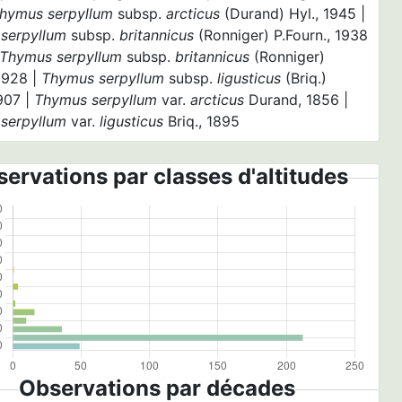
hymus serpyllum
subsp.
arcticus
(Durand) Hyl., 1945 |
serpyllum
subsp.
britannicus
(Ronniger) P.Fourn., 1938
Thymus serpyllum
subsp.
britannicus
(Ronniger)
 1928 |
Thymus serpyllum
subsp.
ligusticus
(Briq.)
907 |
Thymus serpyllum
var.
arcticus
Durand, 1856 |
serpyllum
var.
ligusticus
Briq., 1895
ervations par classes d'altitudes
Observations par décades