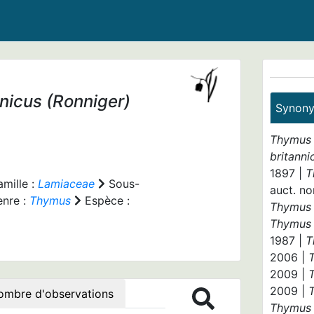
nicus
(Ronniger)
Synon
Thymus 
britanni
1897 |
T
mille :
Lamiaceae
Sous-
auct. no
nre :
Thymus
Espèce :
Thymus 
Thymus 
1987 |
T
2006 |
2009 |
2009 |
ombre d'observations
Thymus