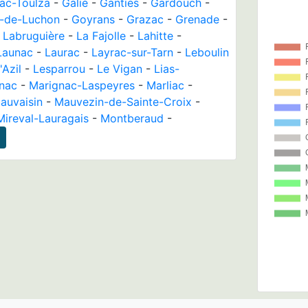
lac-Toulza
-
Galié
-
Ganties
-
Gardouch
-
-de-Luchon
-
Goyrans
-
Grazac
-
Grenade
-
-
Labruguière
-
La Fajolle
-
Lahitte
-
Launac
-
Laurac
-
Layrac-sur-Tarn
-
Leboulin
Azil
-
Lesparrou
-
Le Vigan
-
Lias-
nac
-
Marignac-Laspeyres
-
Marliac
-
auvaisin
-
Mauvezin-de-Sainte-Croix
-
Mireval-Lauragais
-
Montberaud
-