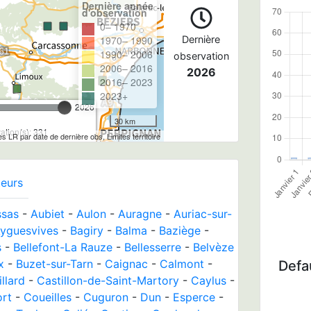
Dernière année
d'observation
0– 1970
1970– 1990
Dernière
1990– 2006
observation
2006– 2016
2026
2016– 2023
2023+
2026
30 km
tion(s): 331
les LR par date de dernière obs, Limites territoire
eurs
ssas
-
Aubiet
-
Aulon
-
Auragne
-
Auriac-sur-
yguesvives
-
Bagiry
-
Balma
-
Baziège
-
s
-
Bellefont-La Rauze
-
Bellesserre
-
Belvèze
x
-
Buzet-sur-Tarn
-
Caignac
-
Calmont
-
Defau
llard
-
Castillon-de-Saint-Martory
-
Caylus
-
ort
-
Coueilles
-
Cuguron
-
Dun
-
Esperce
-