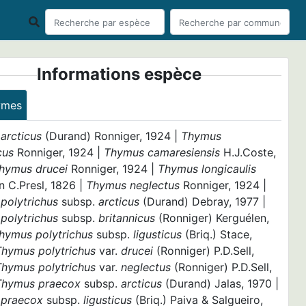
Informations espèce
ymes
arcticus
(Durand) Ronniger, 1924 |
Thymus
cus
Ronniger, 1924 |
Thymus camaresiensis
H.J.Coste,
hymus drucei
Ronniger, 1924 |
Thymus longicaulis
n C.Presl, 1826 |
Thymus neglectus
Ronniger, 1924 |
polytrichus
subsp.
arcticus
(Durand) Debray, 1977 |
polytrichus
subsp.
britannicus
(Ronniger) Kerguélen,
hymus polytrichus
subsp.
ligusticus
(Briq.) Stace,
Thymus polytrichus
var.
drucei
(Ronniger) P.D.Sell,
Thymus polytrichus
var.
neglectus
(Ronniger) P.D.Sell,
Thymus praecox
subsp.
arcticus
(Durand) Jalas, 1970 |
 praecox
subsp.
ligusticus
(Briq.) Paiva & Salgueiro,