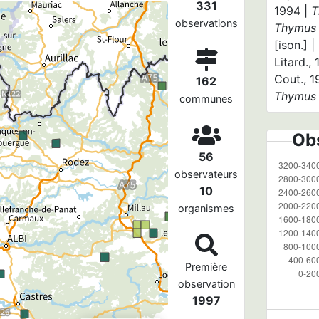
331
1994 |
T
observations
Thymus 
[ison.] |
Litard.,
Cout., 1
162
Thymus 
communes
Obs
56
observateurs
10
organismes
Première
observation
1997