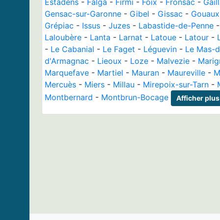
Estadens
-
Falga
-
Firmi
-
Foix
-
Fronsac
-
Gail
Gensac-sur-Garonne
-
Gibel
-
Gissac
-
Gouaux
Grépiac
-
Issus
-
Juzes
-
Labastide-de-Penne
Laloubère
-
Lanta
-
Larnat
-
Latoue
-
Latour
-
-
Le Cabanial
-
Le Faget
-
Léguevin
-
Le Mas-d'
d'Armagnac
-
Lieoux
-
Loze
-
Malvezie
-
Marig
Marquefave
-
Martiel
-
Mauran
-
Maureville
-
M
Mercuès
-
Miers
-
Millau
-
Mirepoix-sur-Tarn
-
Montbernard
-
Montbrun-Bocage
Afficher plus