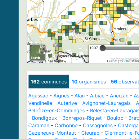
1997
Nombre d'observa
Leaflet
| ©
IGN
, Mail
162
communes
10
organismes
56
observat
Agassac
-
Aignes
-
Alan
-
Albiac
-
Ancizan
-
A
Vendinelle
-
Auterive
-
Avignonet-Lauragais
-
A
Belbèze-en-Comminges
-
Bélesta-en-Lauragai
-
Bondigoux
-
Bonrepos-Riquet
-
Bouloc
-
Bret
Caraman
-
Carbonne
-
Cassagnoles
-
Castelgai
Cazeneuve-Montaut
-
Cieurac
-
Clermont-le-F