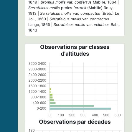
1849 |
Bromus mollis
var.
confertus
Mabille, 1864 |
Serrafalcus mollis
proles
ferronii
(Mabille) Rouy,
1913 |
Serrafalcus mollis
var.
compactus
(Bréb.) Le
Jol., 1860 |
Serrafalcus mollis
var.
contractus
Lange, 1865 |
Serrafalcus mollis
var.
velutinus
Bab.,
1843
Observations par classes
d'altitudes
Observations par décades