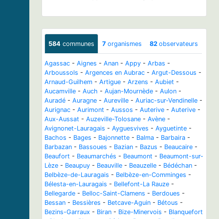
584
communes
7
organismes
82
observateurs
Agassac
-
Aignes
-
Anan
-
Appy
-
Arbas
-
Arboussols
-
Argences en Aubrac
-
Argut-Dessous
-
Arnaud-Guilhem
-
Artigue
-
Arzens
-
Aubiet
-
Aucamville
-
Auch
-
Aujan-Mournède
-
Aulon
-
Auradé
-
Auragne
-
Aureville
-
Auriac-sur-Vendinelle
-
Aurignac
-
Aurimont
-
Aussos
-
Auterive
-
Auterive
-
Aux-Aussat
-
Auzeville-Tolosane
-
Avène
-
Avignonet-Lauragais
-
Ayguesvives
-
Ayguetinte
-
Bachos
-
Bages
-
Bajonnette
-
Balma
-
Barbaira
-
Barbazan
-
Bassoues
-
Bazian
-
Bazus
-
Beaucaire
-
Beaufort
-
Beaumarchés
-
Beaumont
-
Beaumont-sur-
Lèze
-
Beaupuy
-
Beauville
-
Beauzelle
-
Bédéchan
-
Belbèze-de-Lauragais
-
Belbèze-en-Comminges
-
Bélesta-en-Lauragais
-
Bellefont-La Rauze
-
Bellegarde
-
Belloc-Saint-Clamens
-
Berdoues
-
Bessan
-
Bessières
-
Betcave-Aguin
-
Bétous
-
Bezins-Garraux
-
Biran
-
Bize-Minervois
-
Blanquefort