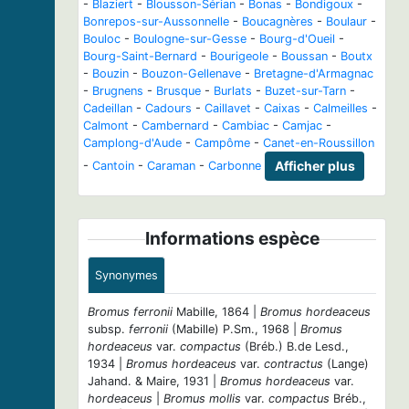
-
Blaziert
-
Blousson-Sérian
-
Bonas
-
Bondigoux
-
Bonrepos-sur-Aussonnelle
-
Boucagnères
-
Boulaur
-
Bouloc
-
Boulogne-sur-Gesse
-
Bourg-d'Oueil
-
Bourg-Saint-Bernard
-
Bourigeole
-
Boussan
-
Boutx
-
Bouzin
-
Bouzon-Gellenave
-
Bretagne-d'Armagnac
-
Brugnens
-
Brusque
-
Burlats
-
Buzet-sur-Tarn
-
Cadeillan
-
Cadours
-
Caillavet
-
Caixas
-
Calmeilles
-
Calmont
-
Cambernard
-
Cambiac
-
Camjac
-
Camplong-d'Aude
-
Campôme
-
Canet-en-Roussillon
-
Cantoin
-
Caraman
-
Carbonne
Afficher plus
Informations espèce
Synonymes
Bromus ferronii
Mabille, 1864 |
Bromus hordeaceus
subsp.
ferronii
(Mabille) P.Sm., 1968 |
Bromus
hordeaceus
var.
compactus
(Bréb.) B.de Lesd.,
1934 |
Bromus hordeaceus
var.
contractus
(Lange)
Jahand. & Maire, 1931 |
Bromus hordeaceus
var.
hordeaceus
|
Bromus mollis
var.
compactus
Bréb.,