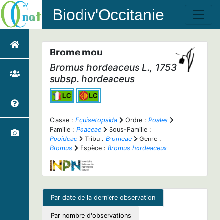
Biodiv'Occitanie
Brome mou
Bromus hordeaceus
L., 1753
subsp.
hordeaceus
Classe :
Equisetopsida
Ordre :
Poales
Famille :
Poaceae
Sous-Famille :
Pooideae
Tribu :
Bromeae
Genre :
Bromus
Espèce :
Bromus hordeaceus
Par date de la dernière observation
Par nombre d'observations