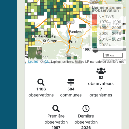
Dernière année
d'observation
0– 1970
1970– 1990
1990– 2006
2006– 2016
2016– 2023
2023+
1997
30 km
Nombre d'observa
Leaflet
| ©
IGN
, Limites territoire, Mailles LR par date de dernière obs
82
observateurs
1 106
584
7
observations
communes
organismes
Première
Dernière
observation
observation
1997
2026