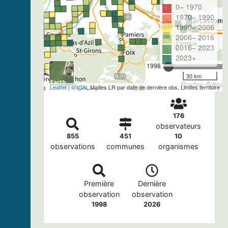
0– 1970
1970– 1990
1990– 2006
2006– 2016
2016– 2023
2023+
1998
30 km
Nombre d'observa
Leaflet
| ©
IGN
, Mailles LR par date de dernière obs, Limites territoire
176
observateurs
855
451
10
observations
communes
organismes
Première
Dernière
observation
observation
1998
2026