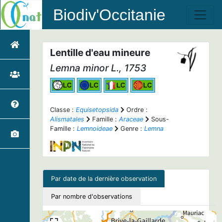
Biodiv'Occitanie
Lentille d'eau mineure
Lemna minor
L., 1753
Classe :
Equisetopsida
Ordre :
Alismatales
Famille :
Araceae
Sous-
Famille :
Lemnoideae
Genre :
Lemna
Par date de la dernière observation
Par nombre d'observations