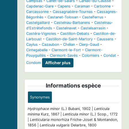
Campsas
-
Canet-de-Salars
-
Caniac-du-Causse
-
Capdenac-Gare
-
Capens
-
Caraman
-
Carbonne
-
Carcassonne
-
Cassagnabère-Tournas
-
Cassagnes-
Bégonhès
-
Castanet-Tolosan
-
Castelferrus
-
Castelgaillard
-
Castelnau-Barbarens
-
Castelnau-
d'Estrétefonds
-
Castelnavet
-
Castelsarrasin
-
Castéra-Vignoles
-
Castillon-Debats
-
Castillon-de-
Larboust
-
Castillon-de-Saint-Martory
-
Caussens
-
Caylus
-
Cazaubon
-
Chélan
-
Cierp-Gaud
-
Cintegabelle
-
Clermont-le-Fort
-
Clermont-
Pouyguillès
-
Clermont-Savès
-
Colomiers
-
Condat
-
Condom
Afficher plus
Informations espèce
Synonymes
Hydrophace minor
(L.) Bubani, 1902 |
Lenticula
minima
Kurz, 1867 |
Lenticula minor
(L.) Scop., 1772
|
Lenticularia monorhiza
Friche-Joset & Montandon,
1856 |
Lenticula vulgaris
Delarbre, 1800