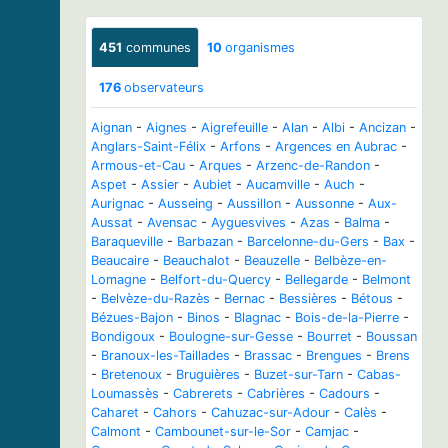
451
communes
10
organismes
176
observateurs
Aignan
-
Aignes
-
Aigrefeuille
-
Alan
-
Albi
-
Ancizan
-
Anglars-Saint-Félix
-
Arfons
-
Argences en Aubrac
-
Armous-et-Cau
-
Arques
-
Arzenc-de-Randon
-
Aspet
-
Assier
-
Aubiet
-
Aucamville
-
Auch
-
Aurignac
-
Ausseing
-
Aussillon
-
Aussonne
-
Aux-
Aussat
-
Avensac
-
Ayguesvives
-
Azas
-
Balma
-
Baraqueville
-
Barbazan
-
Barcelonne-du-Gers
-
Bax
-
Beaucaire
-
Beauchalot
-
Beauzelle
-
Belbèze-en-
Lomagne
-
Belfort-du-Quercy
-
Bellegarde
-
Belmont
-
Belvèze-du-Razès
-
Bernac
-
Bessières
-
Bétous
-
Bézues-Bajon
-
Binos
-
Blagnac
-
Bois-de-la-Pierre
-
Bondigoux
-
Boulogne-sur-Gesse
-
Bourret
-
Boussan
-
Branoux-les-Taillades
-
Brassac
-
Brengues
-
Brens
-
Bretenoux
-
Bruguières
-
Buzet-sur-Tarn
-
Cabas-
Loumassès
-
Cabrerets
-
Cabrières
-
Cadours
-
Caharet
-
Cahors
-
Cahuzac-sur-Adour
-
Calès
-
Calmont
-
Cambounet-sur-le-Sor
-
Camjac
-