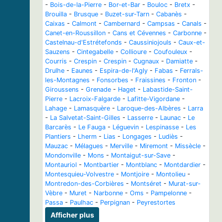
-
Bois-de-la-Pierre
-
Bor-et-Bar
-
Bouloc
-
Bretx
-
Brouilla
-
Brusque
-
Buzet-sur-Tarn
-
Cabanès
-
Caixas
-
Calmont
-
Cambernard
-
Campsas
-
Canals
-
Canet-en-Roussillon
-
Cans et Cévennes
-
Carbonne
-
Castelnau-d'Estrétefonds
-
Caussiniojouls
-
Caux-et-
Sauzens
-
Cintegabelle
-
Collioure
-
Coufouleux
-
Courris
-
Crespin
-
Crespin
-
Cugnaux
-
Damiatte
-
Drulhe
-
Eaunes
-
Espira-de-l'Agly
-
Fabas
-
Ferrals-
les-Montagnes
-
Fonsorbes
-
Fraissines
-
Fronton
-
Giroussens
-
Grenade
-
Haget
-
Labastide-Saint-
Pierre
-
Lacroix-Falgarde
-
Lafitte-Vigordane
-
Lahage
-
Lamasquère
-
Laroque-des-Albères
-
Larra
-
La Salvetat-Saint-Gilles
-
Lasserre
-
Launac
-
Le
Barcarès
-
Le Fauga
-
Léguevin
-
Lespinasse
-
Les
Plantiers
-
Lherm
-
Lias
-
Longages
-
Ludiès
-
Mauzac
-
Mélagues
-
Merville
-
Miremont
-
Missècle
-
Mondonville
-
Mons
-
Montaigut-sur-Save
-
Montauriol
-
Montbartier
-
Montblanc
-
Montdardier
-
Montesquieu-Volvestre
-
Montjoire
-
Montolieu
-
Montredon-des-Corbières
-
Montséret
-
Murat-sur-
Vèbre
-
Muret
-
Narbonne
-
Oms
-
Pampelonne
-
Passa
-
Paulhac
-
Perpignan
-
Peyrestortes
Afficher plus