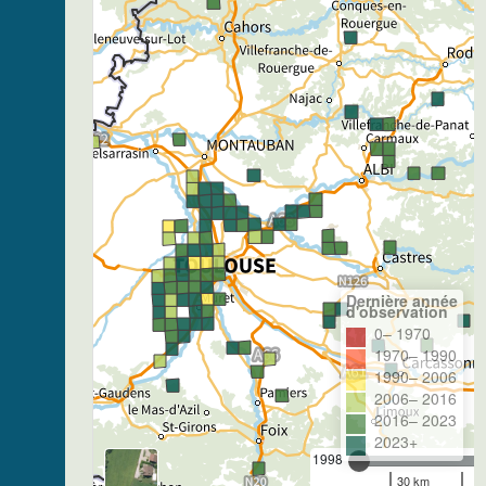
Dernière année
d'observation
0– 1970
1970– 1990
1990– 2006
2006– 2016
2016– 2023
2023+
1998
30 km