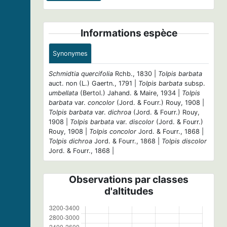
Informations espèce
Synonymes
Schmidtia quercifolia
Rchb., 1830 |
Tolpis barbata
auct. non (L.) Gaertn., 1791 |
Tolpis barbata
subsp.
umbellata
(Bertol.) Jahand. & Maire, 1934 |
Tolpis
barbata
var.
concolor
(Jord. & Fourr.) Rouy, 1908 |
Tolpis barbata
var.
dichroa
(Jord. & Fourr.) Rouy,
1908 |
Tolpis barbata
var.
discolor
(Jord. & Fourr.)
Rouy, 1908 |
Tolpis concolor
Jord. & Fourr., 1868 |
Tolpis dichroa
Jord. & Fourr., 1868 |
Tolpis discolor
Jord. & Fourr., 1868 |
Observations par classes
d'altitudes