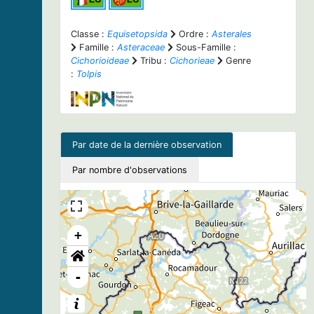
Classe :
Equisetopsida
Ordre :
Asterales
Famille :
Asteraceae
Sous-Famille :
Cichorioideae
Tribu :
Cichorieae
Genre
:
Tolpis
Par date de la dernière observation
Par nombre d'observations
+
-