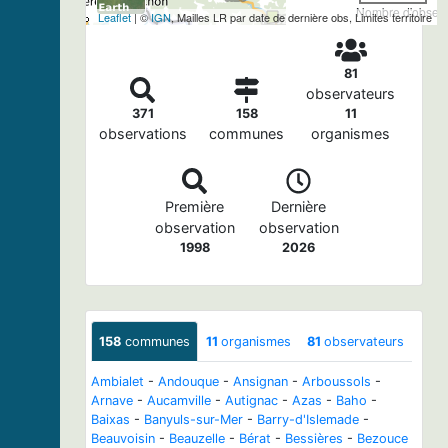
Nombre d'observa
Leaflet
| ©
IGN
, Mailles LR par date de dernière obs, Limites territoire
81
observateurs
371
158
11
observations
communes
organismes
Première
Dernière
observation
observation
1998
2026
158
communes
11
organismes
81
observateurs
Ambialet
-
Andouque
-
Ansignan
-
Arboussols
-
Arnave
-
Aucamville
-
Autignac
-
Azas
-
Baho
-
Baixas
-
Banyuls-sur-Mer
-
Barry-d'Islemade
-
Beauvoisin
-
Beauzelle
-
Bérat
-
Bessières
-
Bezouce