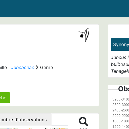
Synon
Juncus h
bulbosu
lle :
Juncaceae
Genre :
Tenagei
Obs
s) agrégé(s) sur cette fiche
ombre d'observations