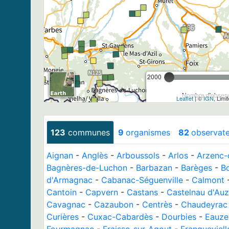
2000
Nombre d'observa
Leaflet
| ©
IGN
, Limi
123
communes
9
organismes
82
observat
Aignan
-
Anglès
-
Arboussols
-
Arlos
-
Arzenc-
Bagnères-de-Luchon
-
Barbazan
-
Barèges
-
B
d'Armagnac
-
Cabanac-Séguenville
-
Calmont
Cantoin
-
Capvern
-
Castans
-
Castelnau d'Auz
Cavagnac
-
Cazaubon
-
Centrès
-
Chaudeyrac
Curières
-
Cuxac-Cabardès
-
Dourbies
-
Eauze
Fourmagnac
-
Fraisse-sur-Agout
-
Franqueviell