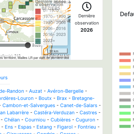
Dernière année
d'observation
0– 1970
Defau
1970– 1990
Dernière
1990– 2006
observation
2006– 2016
2026
2016– 2023
2023+
2026
30 km
tion(s): 313
tes territoire, Mailles LR par date de dernière obs
eurs
de-Randon
-
Auzat
-
Avéron-Bergelle
-
ordères-Louron
-
Boutx
-
Brax
-
Bretagne-
-
Cambon-et-Salvergues
-
Canet-de-Salars
-
an Labarrère
-
Castéra-Verduzan
-
Castres
-
-
Chélan
-
Courniou
-
Cubières
-
Cuguron
-
-
Ens
-
Espas
-
Estang
-
Figarol
-
Fontrieu
-
e
-
Giroussens
-
Gondrin
-
Gorses
-