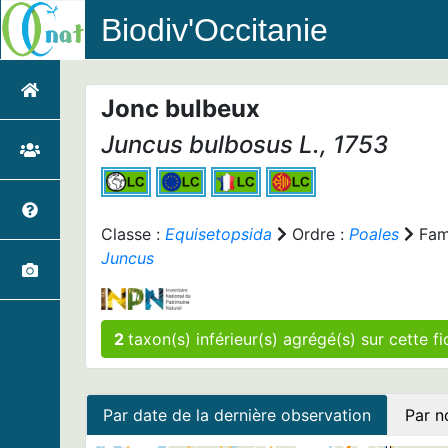
Biodiv'Occitanie
Jonc bulbeux
Juncus bulbosus
L., 1753
Classe :
Equisetopsida
Ordre :
Poales
Fami
Juncus
2
taxon(s) inférieur(
Par date de la dernière observation
Par n