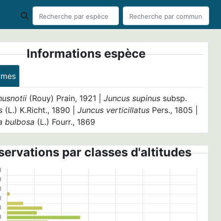
Informations espèce
ymes
usnotii
(Rouy) Prain, 1921 |
Juncus supinus
subsp.
s
(L.) K.Richt., 1890 |
Juncus verticillatus
Pers., 1805 |
a bulbosa
(L.) Fourr., 1869
ervations par classes d'altitudes