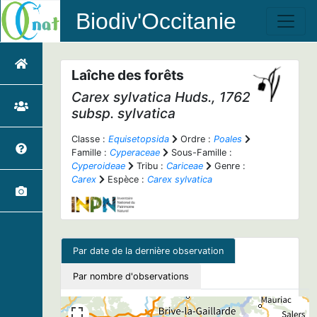
Biodiv'Occitanie
Laîche des forêts
Carex sylvatica
Huds., 1762
subsp.
sylvatica
Classe :
Equisetopsida
Ordre :
Poales
Famille :
Cyperaceae
Sous-Famille :
Cyperoideae
Tribu :
Cariceae
Genre :
Carex
Espèce :
Carex sylvatica
Par date de la dernière observation
Par nombre d'observations