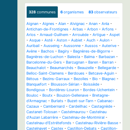
328
communes
6
organismes
83
observateurs
Aignan
-
Aignes
-
Alan
-
Alvignac
-
Anan
-
Anla
-
Antichan-de-Frontignes
-
Arbas
-
Arbon
-
Arfons
-
Arlos
-
Arnaud-Guilhem
-
Arrouède
-
Artigue
-
Aspet
-
Asque
-
Asté
-
Aston
-
Aubiet
-
Auch
-
Aulon
-
Auribail
-
Ausseing
-
Aussonne
-
Aussos
-
Auterive
-
Avène
-
Bachos
-
Bagiry
-
Bagnères-de-Bigorre
-
Bagnères-de-Luchon
-
Balesta
-
Balma
-
Barbazan
-
Barcelonne-du-Gers
-
Barcugnan
-
Baren
-
Barran
-
Beauchalot
-
Beaumarchés
-
Beauzelle
-
Bellegarde
-
Belloc-Saint-Clamens
-
Berdoues
-
Betcave-Aguin
-
Bétous
-
Bezins-Garraux
-
Bezolles
-
Bio
-
Blagnac
-
Blanquefort
-
Blousson-Sérian
-
Boissède
-
Bondigoux
-
Bordères-Louron
-
Bordes-Uchentein
-
Bouloc
-
Boutx
-
Bouzon-Gellenave
-
Bretagne-
d'Armagnac
-
Burlats
-
Buzet-sur-Tarn
-
Cabanac-
Cazaux
-
Cambernard
-
Cardeilhac
-
Castagnède
-
Castanet-Tolosan
-
Castelmaurou
-
Castelnau
d'Auzan Labarrère
-
Castelnau-de-Montmiral
-
Castelnau-d'Estrétefonds
-
Castelnau-Rivière-Basse
-
Castelnavet
-
Castex
-
Castillon-Debats
-
Castillon-