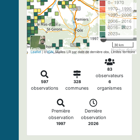
0– 1970
1970– 1990
1990– 2006
2006– 2016
2016– 2023
2023+
1997
30 km
Nombre d'observa
Leaflet
| ©
IGN
, Mailles LR par date de dernière obs, Limites territoire
83
observateurs
597
328
6
observations
communes
organismes
Première
Dernière
observation
observation
1997
2026