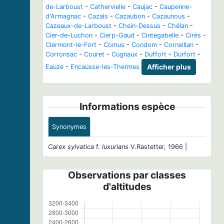
de-Larboust
-
Cathervielle
-
Caujac
-
Caupenne-
d'Armagnac
-
Cazals
-
Cazaubon
-
Cazaunous
-
Cazeaux-de-Larboust
-
Chein-Dessus
-
Chélan
-
Cier-de-Luchon
-
Cierp-Gaud
-
Cintegabelle
-
Cirès
-
Clermont-le-Fort
-
Comus
-
Condom
-
Corneillan
-
Corronsac
-
Couret
-
Cugnaux
-
Duffort
-
Durfort
-
Eauze
-
Encausse-les-Thermes
Afficher plus
Informations espèce
Synonymes
Carex sylvatica
f.
luxurians
V.Rastetter, 1966 |
Observations par classes
d'altitudes