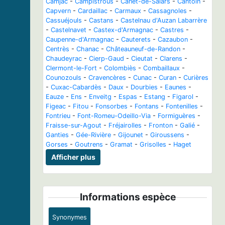
Camjac
-
Campistrous
-
Canet-de-Salars
-
Cantoin
-
Capvern
-
Cardaillac
-
Carmaux
-
Cassagnoles
-
Cassuéjouls
-
Castans
-
Castelnau d'Auzan Labarrère
-
Castelnavet
-
Castex-d'Armagnac
-
Castres
-
Caupenne-d'Armagnac
-
Cauterets
-
Cazaubon
-
Centrès
-
Chanac
-
Châteauneuf-de-Randon
-
Chaudeyrac
-
Cierp-Gaud
-
Cieutat
-
Clarens
-
Clermont-le-Fort
-
Colombiès
-
Combaillaux
-
Counozouls
-
Cravencères
-
Cunac
-
Curan
-
Curières
-
Cuxac-Cabardès
-
Daux
-
Dourbies
-
Eaunes
-
Eauze
-
Ens
-
Enveitg
-
Espas
-
Estang
-
Figarol
-
Figeac
-
Fitou
-
Fonsorbes
-
Fontans
-
Fontenilles
-
Fontrieu
-
Font-Romeu-Odeillo-Via
-
Formiguères
-
Fraisse-sur-Agout
-
Fréjairolles
-
Fronton
-
Galié
-
Ganties
-
Gée-Rivière
-
Gijounet
-
Giroussens
-
Gorses
-
Goutrens
-
Gramat
-
Grisolles
-
Haget
Afficher plus
Informations espèce
Synonymes