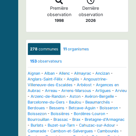
Première
Dernière
observation
observation
1998
2026
278
communes
11
organismes
153
observateurs
Aignan
-
Alban
-
Allenc
-
Almayrac
-
Ancizan
-
Anglars-Saint-Félix
-
Anglès
-
Angoustrine-
Villeneuve-des-Escaldes
-
Arbéost
-
Argences en
Aubrac
-
Arreau
-
Arrens-Marsous
-
Artigues
-
Arvieu
-
Arzenc-de-Randon
-
Aston
-
Avéron-Bergelle
-
Barcelonne-du-Gers
-
Baulou
-
Beaumarchés
-
Berdoues
-
Bessens
-
Betcave-Aguin
-
Boisseron
-
Boissezon
-
Boissières
-
Bordères-Louron
-
Bourrouillan
-
Brassac
-
Brax
-
Bretagne-d'Armagnac
-
Burlats
-
Buzet-sur-Tarn
-
Cahuzac-sur-Adour
-
Camarade
-
Cambon-et-Salvergues
-
Cambounès
-