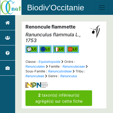
Biodiv'Occitanie
Renoncule flammette
Ranunculus flammula
L.,
1753
Classe :
Equisetopsida
Ordre :
Ranunculales
Famille :
Ranunculaceae
Sous-Famille :
Ranunculoideae
Tribu :
Ranunculeae
Genre :
Ranunculus
2
taxon(s) inférieur(s)
agrégé(s) sur cette fiche