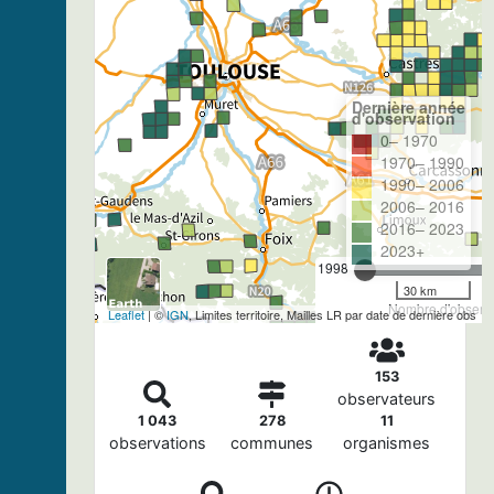
Dernière année
d'observation
0– 1970
1970– 1990
1990– 2006
2006– 2016
2016– 2023
2023+
1998
30 km
Nombre d'observa
Leaflet
| ©
IGN
, Limites territoire, Mailles LR par date de dernière obs
153
observateurs
1 043
278
11
observations
communes
organismes