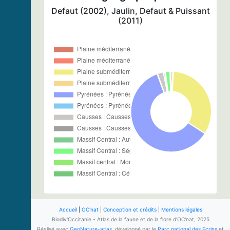
Defaut (2002), Jaulin, Defaut & Puissant
(2011)
Accueil
|
OC'nat
|
Conception et crédits
|
Mentions légales
Biodiv'Occitanie - Atlas de la faune et de la flore d'OC'nat, 2025
Réalisé avec
GeoNature-atlas
, développé par le
Parc national des Écrins
et