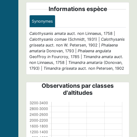
Informations espèce
Synonymes
Calothysanis amata
auct. non Linnaeus, 1758 |
Calothysanis comae
(Schmidt, 1931) |
Calothysanis
griseata
auct. non W. Petersen, 1902 |
Phalaena
amataria
Donovan, 1793 |
Phalaena angulata
Geoffroy
in
Fourcroy, 1785 |
Timandra amata
auct.
non Linnaeus, 1758 |
Timandra amataria
(Donovan,
1793) |
Timandra griseata
auct. non Petersen, 1902
Observations par classes
d'altitudes