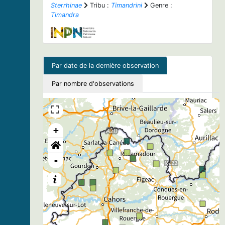
Sterrhinae
Tribu :
Timandrini
Genre :
Timandra
Par date de la dernière observation
Par nombre d'observations
+
-