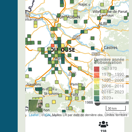
Dernière année
d'observation
0– 1970
1970– 1990
1990– 2006
2006– 2016
2016– 2023
2023+
1988
30 km
Nombre d'observa
Leaflet
| ©
IGN
, Mailles LR par date de dernière obs, Limites territoire
118