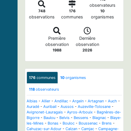
observateurs
748
176
10
observations
communes
organismes
Première
Dernière
observation
observation
1988
2026
176
communes
10
organismes
118
observateurs
Albias
-
Allier
-
Andillac
-
Argein
-
Artagnan
-
Auch
-
Auradé
-
Auribail
-
Aussos
-
Auzeville-Tolosane
-
Avignonet-Lauragais
-
Ayros-Arbouix
-
Bagnères-de-
Bigorre
-
Baulou
-
Belvis
-
Bessens
-
Blagnac
-
Blaye-
les-Mines
-
Bonas
-
Bouloc
-
Boussenac
-
Brens
-
Cahuzac-sur-Adour
-
Calzan
-
Camjac
-
Campagne-