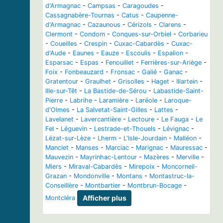
d'Armagnac
-
Campsas
-
Caragoudes
-
Cassagnabère-Tournas
-
Catus
-
Caupenne-
d'Armagnac
-
Cazaunous
-
Cérizols
-
Clarens
-
Clermont
-
Condom
-
Conques-sur-Orbiel
-
Corbarieu
-
Coueilles
-
Crespin
-
Cuxac-Cabardès
-
Cuxac-
d'Aude
-
Eaunes
-
Eauze
-
Escoulis
-
Espalion
-
Esparsac
-
Espas
-
Fenouillet
-
Ferrières-sur-Ariège
-
Foix
-
Fonbeauzard
-
Fronsac
-
Galié
-
Ganac
-
Gratentour
-
Graulhet
-
Grisolles
-
Haget
-
Illartein
-
Ille-sur-Têt
-
La Bastide-de-Sérou
-
Labastide-Saint-
Pierre
-
Labrihe
-
Laramière
-
Laréole
-
Laroque-
d'Olmes
-
La Salvetat-Saint-Gilles
-
Lattes
-
Lavelanet
-
Lavercantière
-
Lectoure
-
Le Fauga
-
Le
Fel
-
Léguevin
-
Lestrade-et-Thouels
-
Lévignac
-
Lézat-sur-Lèze
-
Lherm
-
L'Isle-Jourdain
-
Malléon
-
Manciet
-
Manses
-
Marciac
-
Marignac
-
Mauressac
-
Mauvezin
-
Mayrinhac-Lentour
-
Mazères
-
Merville
-
Miers
-
Miraval-Cabardès
-
Mirepoix
-
Moncorneil-
Grazan
-
Mondonville
-
Montans
-
Montastruc-la-
Conseillère
-
Montbartier
-
Montbrun-Bocage
-
Montcléra
Afficher plus