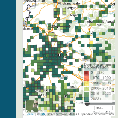
Dernière année
d'observation
0– 1970
1970– 1990
1990– 2006
2006– 2016
2016– 2023
2023+
1986
30 km
Nombre d'observa
Leaflet
| ©
IGN
, Limites territoire, Mailles LR par date de dernière obs