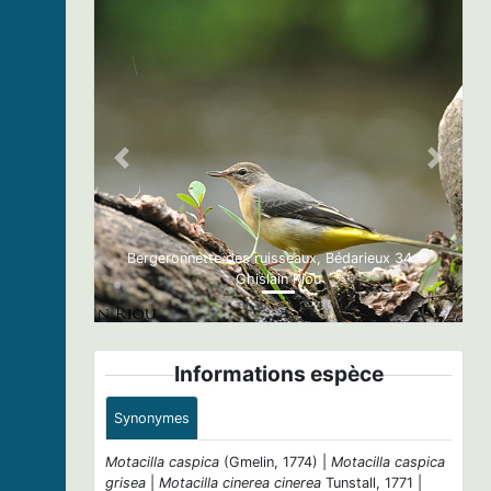
Previous
Next
Bergeronnette des ruisseaux, Bédarieux 34 ©
Ghislain Riou
Informations espèce
Synonymes
Motacilla caspica
(Gmelin, 1774) |
Motacilla caspica
grisea
|
Motacilla cinerea cinerea
Tunstall, 1771 |