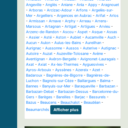
Angeville
-
Anglès
-
Aniane
-
Anla
-
Appy
-
Aragnouet
-
Arboras
-
Arcizac-Adour
-
Arfons
-
Argelès-sur-
Mer
-
Argelliers
-
Argences en Aubrac
-
Arifat
-
Arlos
-
Armissan
-
Arnave
-
Arphy
-
Arreau
-
Arrens-
Marsous
-
Artagnan
-
Artigat
-
Artigues
-
Arvieu
-
Arzenc-de-Randon
-
Ascou
-
Aspet
-
Asque
-
Assas
-
Assier
-
Asté
-
Aston
-
Aubiet
-
Aucamville
-
Auch
-
Aucun
-
Aulon
-
Aulus-les-Bains
-
Aureilhan
-
Aurignac
-
Aussonne
-
Aussos
-
Auterive
-
Autignac
-
Autoire
-
Auzat
-
Auzeville-Tolosane
-
Avène
-
Aventignan
-
Avéron-Bergelle
-
Avignonet-Lauragais
-
Axat
-
Axiat
-
Ax-les-Thermes
-
Ayguesvives
-
Ayros-Arbouix
-
Ayssènes
-
Azereix
-
Azet
-
Badaroux
-
Bagnères-de-Bigorre
-
Bagnères-de-
Luchon
-
Bagnols-sur-Cèze
-
Baillargues
-
Balma
-
Bannes
-
Banyuls-sur-Mer
-
Baraqueville
-
Barbazan
-
Barbazan-Debat
-
Barbazan-Dessus
-
Barcelonne-du-
Gers
-
Barèges
-
Bareilles
-
Barjac
-
Bassurels
-
Bazus
-
Beaucens
-
Beauchalot
-
Beaudéan
-
Beaumarchés
Afficher plus