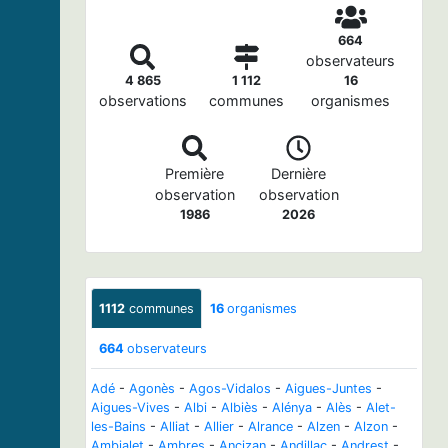
664
observateurs
4 865
1 112
16
observations
communes
organismes
Première
Dernière
observation
observation
1986
2026
1112
communes
16
organismes
664
observateurs
Adé
-
Agonès
-
Agos-Vidalos
-
Aigues-Juntes
-
Aigues-Vives
-
Albi
-
Albiès
-
Alénya
-
Alès
-
Alet-
les-Bains
-
Alliat
-
Allier
-
Alrance
-
Alzen
-
Alzon
-
Ambialet
-
Ambres
-
Ancizan
-
Andillac
-
Andrest
-