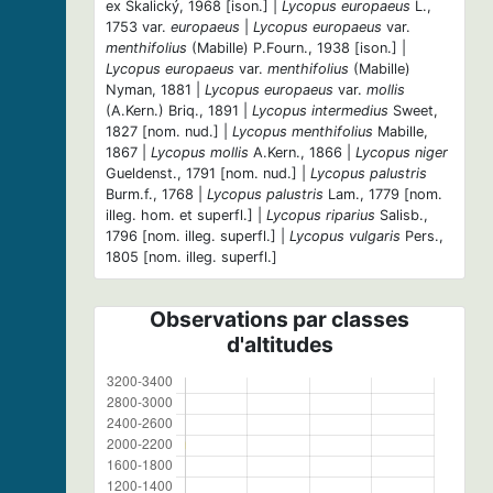
ex Skalický, 1968 [ison.] |
Lycopus europaeus
L.,
1753 var.
europaeus
|
Lycopus europaeus
var.
menthifolius
(Mabille) P.Fourn., 1938 [ison.] |
Lycopus europaeus
var.
menthifolius
(Mabille)
Nyman, 1881 |
Lycopus europaeus
var.
mollis
(A.Kern.) Briq., 1891 |
Lycopus intermedius
Sweet,
1827 [nom. nud.] |
Lycopus menthifolius
Mabille,
1867 |
Lycopus mollis
A.Kern., 1866 |
Lycopus niger
Gueldenst., 1791 [nom. nud.] |
Lycopus palustris
Burm.f., 1768 |
Lycopus palustris
Lam., 1779 [nom.
illeg. hom. et superfl.] |
Lycopus riparius
Salisb.,
1796 [nom. illeg. superfl.] |
Lycopus vulgaris
Pers.,
1805 [nom. illeg. superfl.]
Observations par classes
d'altitudes