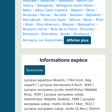
Beauzelle
-
Bédéchan
-
Belberaud
-
Belfort-du-
Quercy
-
Bellegarde
-
Bellegarde-Sainte-Marie
-
Belloc
-
Belloc-Saint-Clamens
-
Belpech
-
Bérat
-
Berdoues
-
Bernac
-
Bernède
-
Bessens
-
Bessières
-
Bessuéjouls
-
Betcave-Aguin
-
Bétous
-
Bézac
-
Biran
-
Bivès
-
Bize-Minervois
-
Blagnac
-
Blanquefort
-
Blousson-Sérian
-
Bois-de-la-Pierre
-
Boissède
-
Boissezon
-
Boissières
-
Bonas
-
Bondigoux
-
Bonrepos-sur-Aussonnelle
Afficher plus
Informations espèce
Synonymes
Lycopus aquaticus
Moench, 1794 [nom. illeg.
superfl.] |
Lycopus decrescens
K.Koch, 1849 |
Lycopus europaeus
proles
menthifolius
(Mabille)
Rouy, 1909 |
Lycopus europaeus
subsp.
menthifolius
(Mabille) Skalicky, 1968 |
Lycopus
europaeus
subsp.
mollis
(A.Kern.) Murr, 1923 |
Lycopus europaeus
subsp.
mollis
(A.Kern.) Rothm.