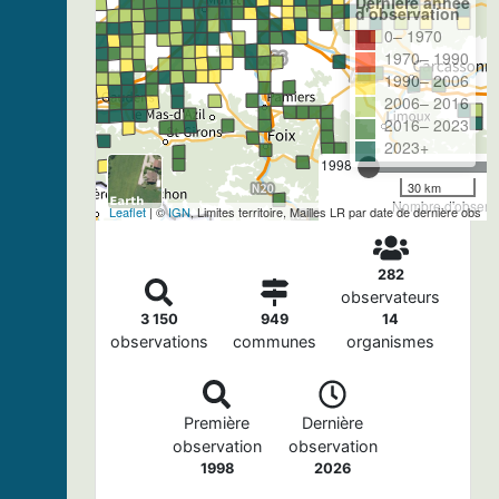
Dernière année
d'observation
0– 1970
1970– 1990
1990– 2006
2006– 2016
2016– 2023
2023+
1998
30 km
Nombre d'observa
Leaflet
| ©
IGN
, Limites territoire, Mailles LR par date de dernière obs
282
observateurs
3 150
949
14
observations
communes
organismes
Première
Dernière
observation
observation
1998
2026