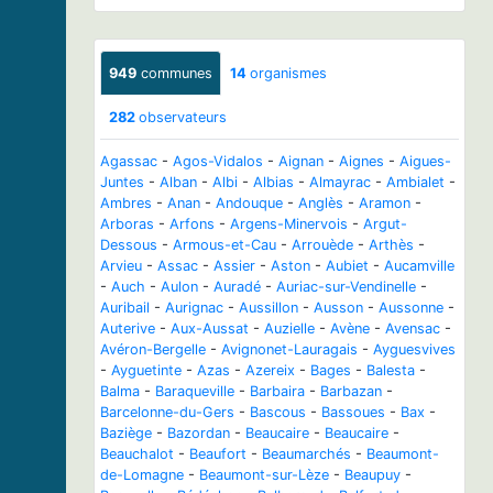
949
communes
14
organismes
282
observateurs
Agassac
-
Agos-Vidalos
-
Aignan
-
Aignes
-
Aigues-
Juntes
-
Alban
-
Albi
-
Albias
-
Almayrac
-
Ambialet
-
Ambres
-
Anan
-
Andouque
-
Anglès
-
Aramon
-
Arboras
-
Arfons
-
Argens-Minervois
-
Argut-
Dessous
-
Armous-et-Cau
-
Arrouède
-
Arthès
-
Arvieu
-
Assac
-
Assier
-
Aston
-
Aubiet
-
Aucamville
-
Auch
-
Aulon
-
Auradé
-
Auriac-sur-Vendinelle
-
Auribail
-
Aurignac
-
Aussillon
-
Ausson
-
Aussonne
-
Auterive
-
Aux-Aussat
-
Auzielle
-
Avène
-
Avensac
-
Avéron-Bergelle
-
Avignonet-Lauragais
-
Ayguesvives
-
Ayguetinte
-
Azas
-
Azereix
-
Bages
-
Balesta
-
Balma
-
Baraqueville
-
Barbaira
-
Barbazan
-
Barcelonne-du-Gers
-
Bascous
-
Bassoues
-
Bax
-
Baziège
-
Bazordan
-
Beaucaire
-
Beaucaire
-
Beauchalot
-
Beaufort
-
Beaumarchés
-
Beaumont-
de-Lomagne
-
Beaumont-sur-Lèze
-
Beaupuy
-