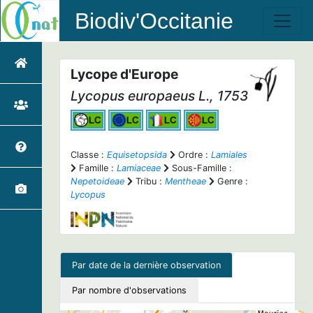
Biodiv'Occitanie
Lycope d'Europe
Lycopus europaeus
L., 1753
Classe :
Equisetopsida
Ordre :
Lamiales
Famille :
Lamiaceae
Sous-Famille :
Nepetoideae
Tribu :
Mentheae
Genre :
Lycopus
Par date de la dernière observation
Par nombre d'observations