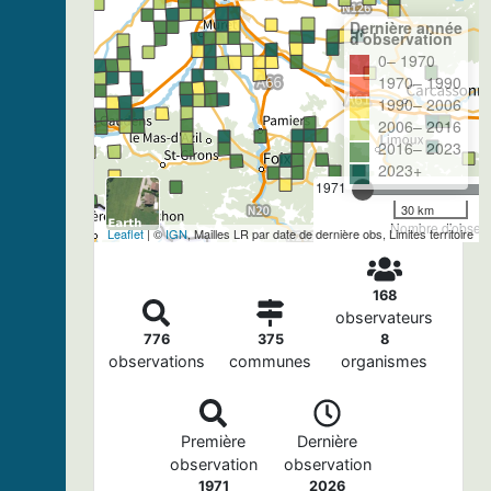
Dernière année
d'observation
0– 1970
1970– 1990
1990– 2006
2006– 2016
2016– 2023
2023+
1971
30 km
Nombre d'observa
Leaflet
| ©
IGN
, Mailles LR par date de dernière obs, Limites territoire
168
observateurs
776
375
8
observations
communes
organismes
Première
Dernière
observation
observation
1971
2026