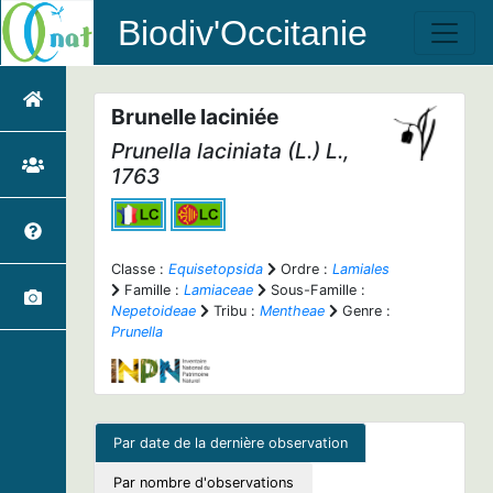
Biodiv'Occitanie
Brunelle laciniée
Prunella laciniata
(L.) L.,
1763
Classe :
Equisetopsida
Ordre :
Lamiales
Famille :
Lamiaceae
Sous-Famille :
Nepetoideae
Tribu :
Mentheae
Genre :
Prunella
Par date de la dernière observation
Par nombre d'observations