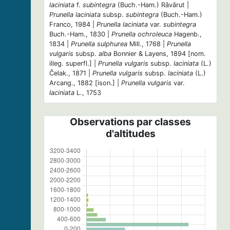
laciniata
f.
subintegra
(Buch.-Ham.) Rǎvǎrut |
Prunella laciniata
subsp.
subintegra
(Buch.-Ham.)
Franco, 1984 |
Prunella laciniata
var.
subintegra
Buch.-Ham., 1830 |
Prunella ochroleuca
Hagenb.,
1834 |
Prunella sulphurea
Mill., 1768 |
Prunella
vulgaris
subsp.
alba
Bonnier & Layens, 1894 [nom.
illeg. superfl.] |
Prunella vulgaris
subsp.
laciniata
(L.)
Čelak., 1871 |
Prunella vulgaris
subsp.
laciniata
(L.)
Arcang., 1882 [ison.] |
Prunella vulgaris
var.
laciniata
L., 1753
Observations par classes
d'altitudes