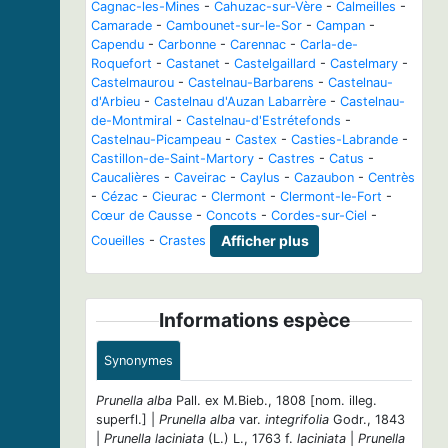
Cagnac-les-Mines
-
Cahuzac-sur-Vère
-
Calmeilles
-
Camarade
-
Cambounet-sur-le-Sor
-
Campan
-
Capendu
-
Carbonne
-
Carennac
-
Carla-de-
Roquefort
-
Castanet
-
Castelgaillard
-
Castelmary
-
Castelmaurou
-
Castelnau-Barbarens
-
Castelnau-
d'Arbieu
-
Castelnau d'Auzan Labarrère
-
Castelnau-
de-Montmiral
-
Castelnau-d'Estrétefonds
-
Castelnau-Picampeau
-
Castex
-
Casties-Labrande
-
Castillon-de-Saint-Martory
-
Castres
-
Catus
-
Caucalières
-
Caveirac
-
Caylus
-
Cazaubon
-
Centrès
-
Cézac
-
Cieurac
-
Clermont
-
Clermont-le-Fort
-
Cœur de Causse
-
Concots
-
Cordes-sur-Ciel
-
Coueilles
-
Crastes
Afficher plus
Informations espèce
Synonymes
Prunella alba
Pall. ex M.Bieb., 1808 [nom. illeg.
superfl.] |
Prunella alba
var.
integrifolia
Godr., 1843
|
Prunella laciniata
(L.) L., 1763 f.
laciniata
|
Prunella