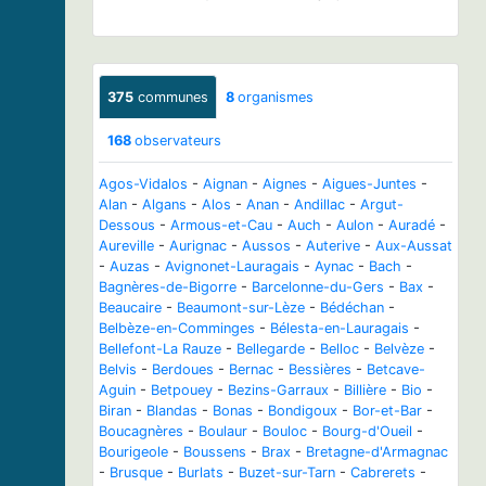
375
communes
8
organismes
168
observateurs
Agos-Vidalos
-
Aignan
-
Aignes
-
Aigues-Juntes
-
Alan
-
Algans
-
Alos
-
Anan
-
Andillac
-
Argut-
Dessous
-
Armous-et-Cau
-
Auch
-
Aulon
-
Auradé
-
Aureville
-
Aurignac
-
Aussos
-
Auterive
-
Aux-Aussat
-
Auzas
-
Avignonet-Lauragais
-
Aynac
-
Bach
-
Bagnères-de-Bigorre
-
Barcelonne-du-Gers
-
Bax
-
Beaucaire
-
Beaumont-sur-Lèze
-
Bédéchan
-
Belbèze-en-Comminges
-
Bélesta-en-Lauragais
-
Bellefont-La Rauze
-
Bellegarde
-
Belloc
-
Belvèze
-
Belvis
-
Berdoues
-
Bernac
-
Bessières
-
Betcave-
Aguin
-
Betpouey
-
Bezins-Garraux
-
Billière
-
Bio
-
Biran
-
Blandas
-
Bonas
-
Bondigoux
-
Bor-et-Bar
-
Boucagnères
-
Boulaur
-
Bouloc
-
Bourg-d'Oueil
-
Bourigeole
-
Boussens
-
Brax
-
Bretagne-d'Armagnac
-
Brusque
-
Burlats
-
Buzet-sur-Tarn
-
Cabrerets
-