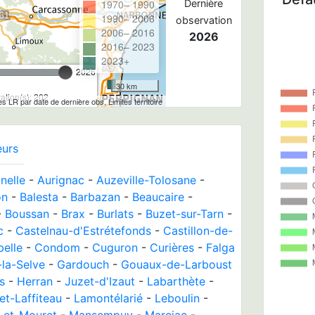
1970– 1990
Dernière
1990– 2006
observation
2006– 2016
2026
2016– 2023
2023+
2026
30 km
tion(s): 202
les LR par date de dernière obs, Limites territoire
eurs
nelle
-
Aurignac
-
Auzeville-Tolosane
-
on
-
Balesta
-
Barbazan
-
Beaucaire
-
-
Boussan
-
Brax
-
Burlats
-
Buzet-sur-Tarn
-
c
-
Castelnau-d'Estrétefonds
-
Castillon-de-
belle
-
Condom
-
Cuguron
-
Curières
-
Falga
-la-Selve
-
Gardouch
-
Gouaux-de-Larboust
s
-
Herran
-
Juzet-d'Izaut
-
Labarthète
-
et-Laffiteau
-
Lamontélarié
-
Leboulin
-
-et-Mouret
-
Mansempuy
-
Marciac
-