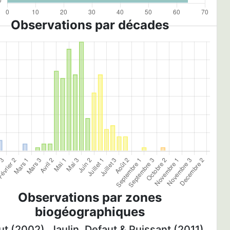
Observations par décades
Observations par zones
biogéographiques
t (2002), Jaulin, Defaut & Puissant (2011)