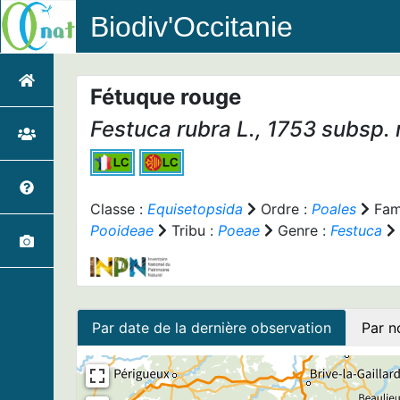
Biodiv'Occitanie
Fétuque rouge
Festuca rubra
L., 1753 subsp.
Classe :
Equisetopsida
Ordre :
Poales
Fami
Pooideae
Tribu :
Poeae
Genre :
Festuca
Par date de la dernière observation
Par n