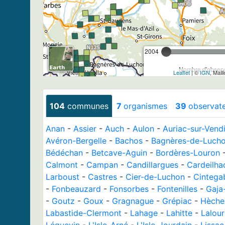
2004
Nombre d'observa
Leaflet
| ©
IGN
, Mail
104
communes
7
organismes
39
observat
Anan
-
Assier
-
Auch
-
Aulon
-
Auriac-sur-Vendi
Avéron-Bergelle
-
Bachos
-
Bagnères-de-Luch
Bédéchan
-
Betcave-Aguin
-
Bordères-Louron
Calmont
-
Campan
-
Candillargues
-
Cardeilha
Larboust
-
Castres
-
Cier-de-Luchon
-
Cintega
-
Fonbeauzard
-
Fonsorbes
-
Fontenilles
-
Gaja
-
Goutz
-
Goux
-
Gragnague
-
Grépiac
-
Hèche
Labastide-Clermont
-
Lahage
-
Lahitte
-
Lalour
Léguevin
-
L'Isle-Arné
-
L'Isle-Jourdain
-
Lissac