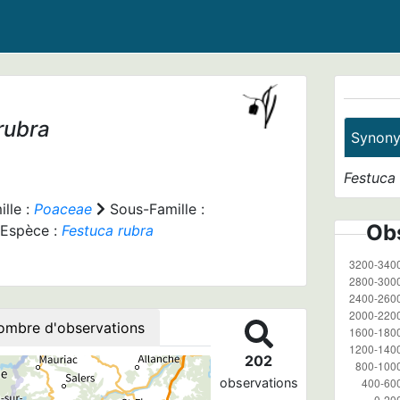
rubra
Synon
Festuca
lle :
Poaceae
Sous-Famille :
Obs
Espèce :
Festuca rubra
ombre d'observations
202
observations