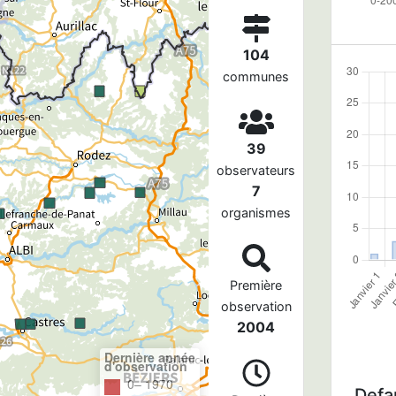
104
communes
39
observateurs
7
organismes
Première
observation
2004
Dernière année
d'observation
0– 1970
Defau