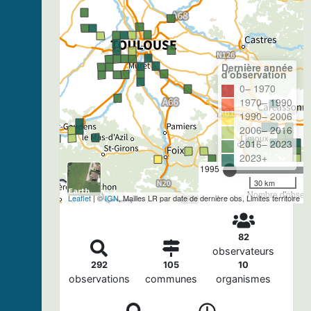
Dernière année
d'observation
0– 1970
1970– 1990
1990– 2006
2006– 2016
2016– 2023
2023+
1995
30 km
Nombre d'observa
Leaflet
| ©
IGN
, Mailles LR par date de dernière obs, Limites territoire
82
observateurs
292
105
10
observations
communes
organismes