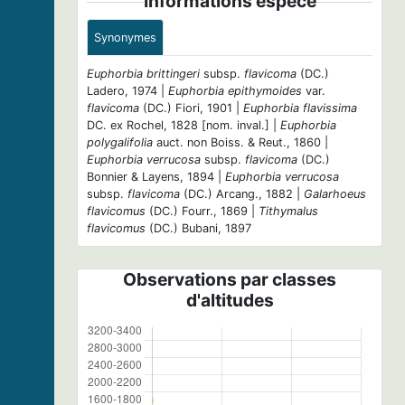
Informations espèce
Synonymes
Euphorbia brittingeri
subsp.
flavicoma
(DC.)
Ladero, 1974 |
Euphorbia epithymoides
var.
flavicoma
(DC.) Fiori, 1901 |
Euphorbia flavissima
DC. ex Rochel, 1828 [nom. inval.] |
Euphorbia
polygalifolia
auct. non Boiss. & Reut., 1860 |
Euphorbia verrucosa
subsp.
flavicoma
(DC.)
Bonnier & Layens, 1894 |
Euphorbia verrucosa
subsp.
flavicoma
(DC.) Arcang., 1882 |
Galarhoeus
flavicomus
(DC.) Fourr., 1869 |
Tithymalus
flavicomus
(DC.) Bubani, 1897
Observations par classes
d'altitudes