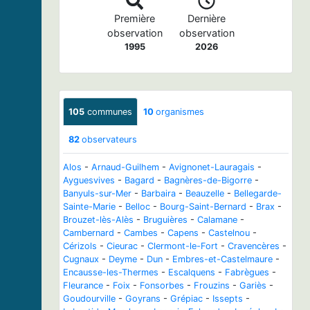
Première
Dernière
observation
observation
1995
2026
105
communes
10
organismes
82
observateurs
Alos
-
Arnaud-Guilhem
-
Avignonet-Lauragais
-
Ayguesvives
-
Bagard
-
Bagnères-de-Bigorre
-
Banyuls-sur-Mer
-
Barbaira
-
Beauzelle
-
Bellegarde-
Sainte-Marie
-
Belloc
-
Bourg-Saint-Bernard
-
Brax
-
Brouzet-lès-Alès
-
Bruguières
-
Calamane
-
Cambernard
-
Cambes
-
Capens
-
Castelnou
-
Cérizols
-
Cieurac
-
Clermont-le-Fort
-
Cravencères
-
Cugnaux
-
Deyme
-
Dun
-
Embres-et-Castelmaure
-
Encausse-les-Thermes
-
Escalquens
-
Fabrègues
-
Fleurance
-
Foix
-
Fonsorbes
-
Frouzins
-
Gariès
-
Goudourville
-
Goyrans
-
Grépiac
-
Issepts
-