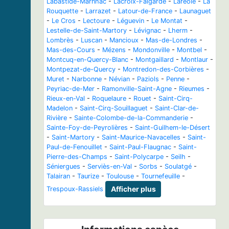
Labastide-Marnhac
-
Lacroix-Falgarde
-
Laréole
-
La
Rouquette
-
Larrazet
-
Latour-de-France
-
Launaguet
-
Le Cros
-
Lectoure
-
Léguevin
-
Le Montat
-
Lestelle-de-Saint-Martory
-
Lévignac
-
Lherm
-
Lombrès
-
Luscan
-
Mancioux
-
Mas-de-Londres
-
Mas-des-Cours
-
Mézens
-
Mondonville
-
Montbel
-
Montcuq-en-Quercy-Blanc
-
Montgaillard
-
Montlaur
-
Montpezat-de-Quercy
-
Montredon-des-Corbières
-
Muret
-
Narbonne
-
Névian
-
Paziols
-
Penne
-
Peyriac-de-Mer
-
Ramonville-Saint-Agne
-
Rieumes
-
Rieux-en-Val
-
Roquelaure
-
Rouet
-
Saint-Cirq-
Madelon
-
Saint-Cirq-Souillaguet
-
Saint-Clar-de-
Rivière
-
Sainte-Colombe-de-la-Commanderie
-
Sainte-Foy-de-Peyrolières
-
Saint-Guilhem-le-Désert
-
Saint-Martory
-
Saint-Maurice-Navacelles
-
Saint-
Paul-de-Fenouillet
-
Saint-Paul-Flaugnac
-
Saint-
Pierre-des-Champs
-
Saint-Polycarpe
-
Seilh
-
Séniergues
-
Serviès-en-Val
-
Sorbs
-
Soulatgé
-
Talairan
-
Taurize
-
Toulouse
-
Tournefeuille
-
Trespoux-Rassiels
Afficher plus