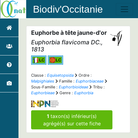
Biodiv'Occitanie
Euphorbe à tête jaune-d'or
Euphorbia flavicoma
DC.,
1813
Classe :
Equisetopsida
Ordre :
Malpighiales
Famille :
Euphorbiaceae
Sous-Famille :
Euphorbioideae
Tribu :
Euphorbieae
Genre :
Euphorbia
1
taxon(s) inférieur(s)
agrégé(s) sur cette fiche