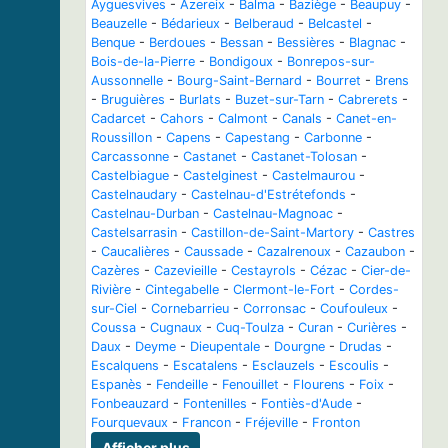
Ayguesvives
-
Azereix
-
Balma
-
Baziège
-
Beaupuy
-
Beauzelle
-
Bédarieux
-
Belberaud
-
Belcastel
-
Benque
-
Berdoues
-
Bessan
-
Bessières
-
Blagnac
-
Bois-de-la-Pierre
-
Bondigoux
-
Bonrepos-sur-
Aussonnelle
-
Bourg-Saint-Bernard
-
Bourret
-
Brens
-
Bruguières
-
Burlats
-
Buzet-sur-Tarn
-
Cabrerets
-
Cadarcet
-
Cahors
-
Calmont
-
Canals
-
Canet-en-
Roussillon
-
Capens
-
Capestang
-
Carbonne
-
Carcassonne
-
Castanet
-
Castanet-Tolosan
-
Castelbiague
-
Castelginest
-
Castelmaurou
-
Castelnaudary
-
Castelnau-d'Estrétefonds
-
Castelnau-Durban
-
Castelnau-Magnoac
-
Castelsarrasin
-
Castillon-de-Saint-Martory
-
Castres
-
Caucalières
-
Caussade
-
Cazalrenoux
-
Cazaubon
-
Cazères
-
Cazevieille
-
Cestayrols
-
Cézac
-
Cier-de-
Rivière
-
Cintegabelle
-
Clermont-le-Fort
-
Cordes-
sur-Ciel
-
Cornebarrieu
-
Corronsac
-
Coufouleux
-
Coussa
-
Cugnaux
-
Cuq-Toulza
-
Curan
-
Curières
-
Daux
-
Deyme
-
Dieupentale
-
Dourgne
-
Drudas
-
Escalquens
-
Escatalens
-
Esclauzels
-
Escoulis
-
Espanès
-
Fendeille
-
Fenouillet
-
Flourens
-
Foix
-
Fonbeauzard
-
Fontenilles
-
Fontiès-d'Aude
-
Fourquevaux
-
Francon
-
Fréjeville
-
Fronton
Afficher plus