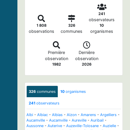
241
observateurs
1 808
326
10
observations
communes
organismes
Première
Dernière
observation
observation
1982
2026
326
communes
10
organismes
241
observateurs
Albi
-
Albiac
-
Albias
-
Alzon
-
Amarens
-
Argelliers
-
Aucamville
-
Aucamville
-
Aureville
-
Auribail
-
Aussonne
-
Auterive
-
Auzeville-Tolosane
-
Auzielle
-