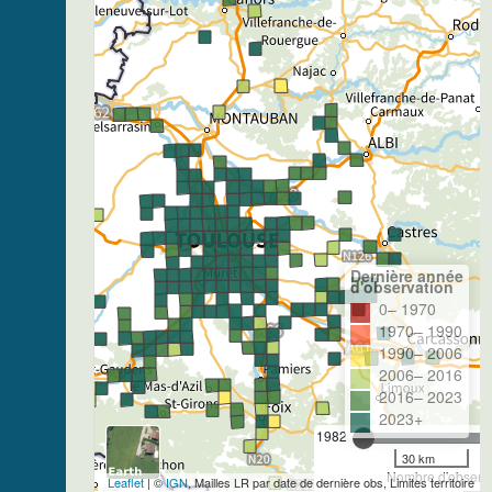
Dernière année
d'observation
0– 1970
1970– 1990
1990– 2006
2006– 2016
2016– 2023
2023+
1982
30 km
Nombre d'observa
Leaflet
| ©
IGN
, Mailles LR par date de dernière obs, Limites territoire