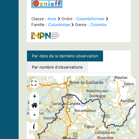
Classe :
Aves
Ordre :
Columbiformes
Famille :
Columbidae
Genre :
Columba
Par date de la dernière observation
Par nombre d'observations
+
-