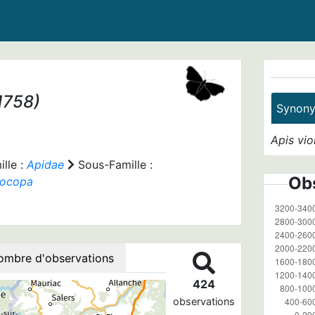
1758)
Synon
Apis vio
lle :
Apidae
Sous-Famille :
Obs
locopa
ombre d'observations
424
observations