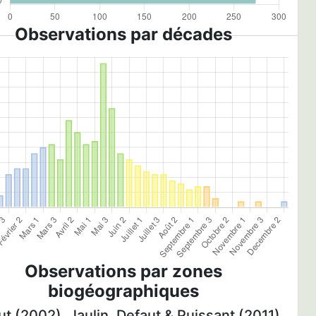
Observations par décades
Observations par zones
biogéographiques
t (2002), Jaulin, Defaut & Puissant (2011)