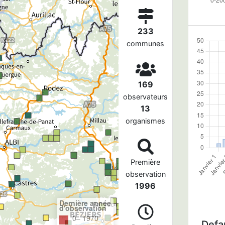
233
communes
169
observateurs
13
organismes
Première
observation
1996
Dernière année
d'observation
0– 1970
Defau