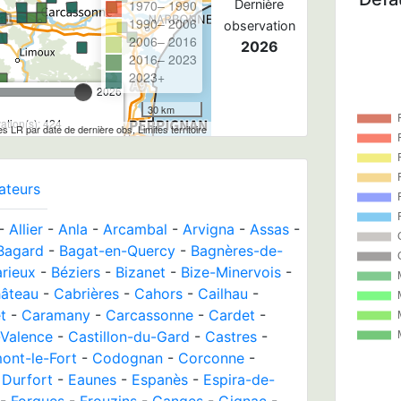
1970– 1990
Dernière
1990– 2006
observation
2006– 2016
2026
2016– 2023
2023+
2026
30 km
tion(s): 424
les LR par date de dernière obs, Limites territoire
ateurs
-
Allier
-
Anla
-
Arcambal
-
Arvigna
-
Assas
-
Bagard
-
Bagat-en-Quercy
-
Bagnères-de-
rieux
-
Béziers
-
Bizanet
-
Bize-Minervois
-
hâteau
-
Cabrières
-
Cahors
-
Cailhau
-
t
-
Caramany
-
Carcassonne
-
Cardet
-
-Valence
-
Castillon-du-Gard
-
Castres
-
ont-le-Fort
-
Codognan
-
Corconne
-
-
Durfort
-
Eaunes
-
Espanès
-
Espira-de-
-
Forgues
-
Frouzins
-
Ganges
-
Gignac
-