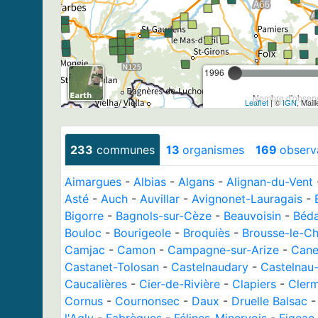
1996
Nombre d'observa
Leaflet
| ©
IGN
, Mail
233
communes
13
organismes
169
observ
Aimargues
-
Albias
-
Algans
-
Alignan-du-Vent
Asté
-
Auch
-
Auvillar
-
Avignonet-Lauragais
-
Bigorre
-
Bagnols-sur-Cèze
-
Beauvoisin
-
Béda
Bouloc
-
Bourigeole
-
Broquiès
-
Brousse-le-C
Camjac
-
Camon
-
Campagne-sur-Arize
-
Cane
Castanet-Tolosan
-
Castelnaudary
-
Castelnau
Caucalières
-
Cier-de-Rivière
-
Clapiers
-
Clerm
Cornus
-
Cournonsec
-
Daux
-
Druelle Balsac
l'Agly
-
Fabrègues
-
Félines-Minervois
-
Figeac