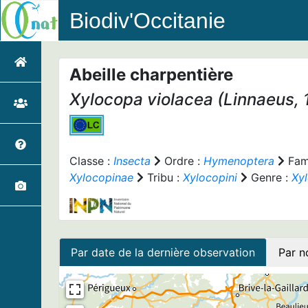
Biodiv'Occitanie
Abeille charpentière
Xylocopa violacea
(Linnaeus, 
Classe :
Insecta
Ordre :
Hymenoptera
Fami
Xylocopinae
Tribu :
Xylocopini
Genre :
Xy
Par date de la dernière observation
Par n