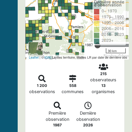
Dernière année
d'observation
0– 1970
1970– 1990
1990– 2006
2006– 2016
2016– 2023
2023+
1987
30 km
Nombre d'observa
Leaflet
| ©
IGN
, Limites territoire, Mailles LR par date de dernière obs
215
observateurs
1 200
558
13
observations
communes
organismes
Première
Dernière
observation
observation
1987
2026