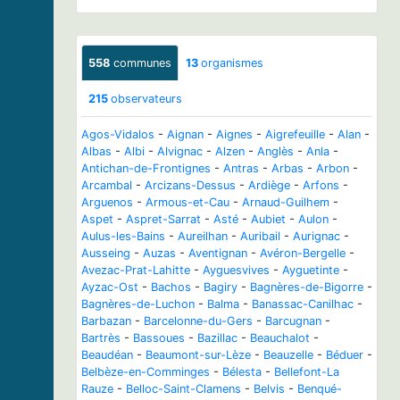
558
communes
13
organismes
215
observateurs
Agos-Vidalos
-
Aignan
-
Aignes
-
Aigrefeuille
-
Alan
-
Albas
-
Albi
-
Alvignac
-
Alzen
-
Anglès
-
Anla
-
Antichan-de-Frontignes
-
Antras
-
Arbas
-
Arbon
-
Arcambal
-
Arcizans-Dessus
-
Ardiège
-
Arfons
-
Arguenos
-
Armous-et-Cau
-
Arnaud-Guilhem
-
Aspet
-
Aspret-Sarrat
-
Asté
-
Aubiet
-
Aulon
-
Aulus-les-Bains
-
Aureilhan
-
Auribail
-
Aurignac
-
Ausseing
-
Auzas
-
Aventignan
-
Avéron-Bergelle
-
Avezac-Prat-Lahitte
-
Ayguesvives
-
Ayguetinte
-
Ayzac-Ost
-
Bachos
-
Bagiry
-
Bagnères-de-Bigorre
-
Bagnères-de-Luchon
-
Balma
-
Banassac-Canilhac
-
Barbazan
-
Barcelonne-du-Gers
-
Barcugnan
-
Bartrès
-
Bassoues
-
Bazillac
-
Beauchalot
-
Beaudéan
-
Beaumont-sur-Lèze
-
Beauzelle
-
Béduer
-
Belbèze-en-Comminges
-
Bélesta
-
Bellefont-La
Rauze
-
Belloc-Saint-Clamens
-
Belvis
-
Benqué-