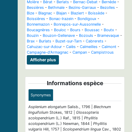
Molère
-
Bérat
-
Berlats
-
Bernac-Debat
-
Bernède
-
Bessières
-
Bethmale
-
Bezins-Garraux
-
Bezolles
-
Bize
-
Blagnac
-
Blajan
-
Blaziert
-
Boissède
-
Boissières
-
Bonac-Irazein
-
Bondigoux
-
Bonnemazon
-
Bonrepos-sur-Aussonnelle
-
Boucagnères
-
Bouloc
-
Bours
-
Boussac
-
Boutx
-
Bouzin
-
Bouzon-Gellenave
-
Bozouls
-
Bramevaque
-
Brax
-
Burlats
-
Buzet-sur-Tarn
-
Cabrerets
-
Cahuzac-sur-Adour
-
Calès
-
Calmeilles
-
Calmont
-
Campagne-d'Armagnac
-
Campan
-
Campistrous
Afficher plus
Informations espèce
Synonymes
Asplenium elongatum
Salisb., 1796 |
Blechnum
linguifolium
Stokes, 1812 |
Glossopteris
scolopendrium
(L.) Raf., 1815 |
Phyllitis
scolopendrium
(L.) Newman, 1844 |
Phyllitis
vulgaris
Hill, 1757 |
Scolopendrium lingua
Cav., 1802