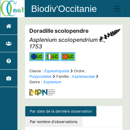
Biodiv'Occitanie
Doradille scolopendre
Asplenium scolopendrium
L.,
1753
Classe :
Equisetopsida
Ordre :
Polypodiales
Famille :
Aspleniaceae
Genre :
Asplenium
Par date de la dernière observation
Par nombre d'observations