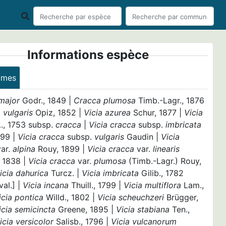
Informations espèce
ymes
major
Godr., 1849 |
Cracca plumosa
Timb.-Lagr., 1876
 vulgaris
Opiz, 1852 |
Vicia azurea
Schur, 1877 |
Vicia
L., 1753 subsp.
cracca
|
Vicia cracca
subsp.
imbricata
899 |
Vicia cracca
subsp.
vulgaris
Gaudin |
Vicia
var.
alpina
Rouy, 1899 |
Vicia cracca
var.
linearis
, 1838 |
Vicia cracca
var.
plumosa
(Timb.-Lagr.) Rouy,
icia dahurica
Turcz. |
Vicia imbricata
Gilib., 1782
val.] |
Vicia incana
Thuill., 1799 |
Vicia multiflora
Lam.,
icia pontica
Willd., 1802 |
Vicia scheuchzeri
Brügger,
icia semicincta
Greene, 1895 |
Vicia stabiana
Ten.,
icia versicolor
Salisb., 1796 |
Vicia vulcanorum