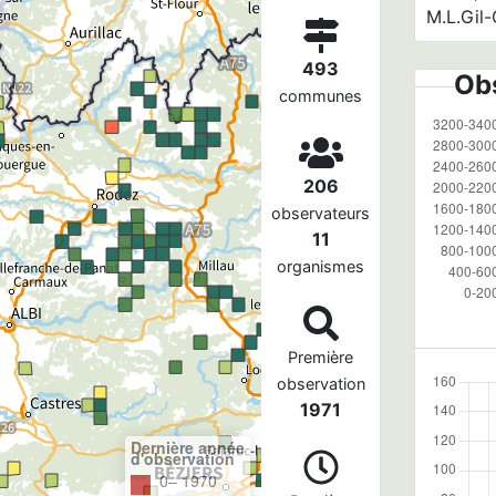
M.L.Gil
493
Obs
communes
206
observateurs
11
organismes
Première
observation
1971
Dernière année
d'observation
0– 1970