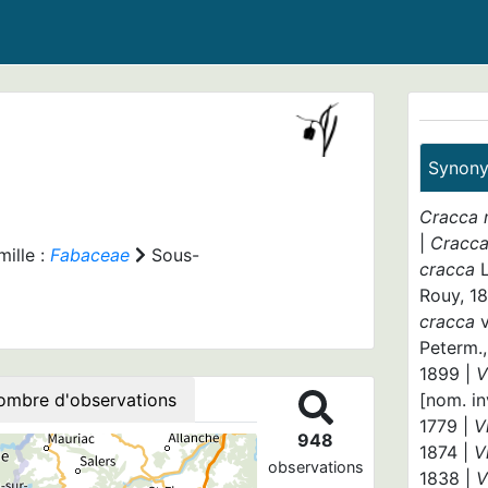
Synon
Cracca 
|
Cracca
ille :
Fabaceae
Sous-
cracca
Rouy, 1
cracca
Peterm.
1899 |
V
ombre d'observations
[nom. in
1779 |
V
948
1874 |
V
observations
1838 |
V