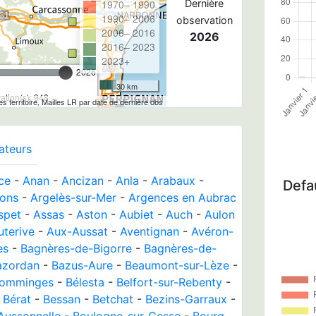
1970– 1990
Dernière
1990– 2006
observation
2006– 2016
2026
2016– 2023
2023+
2026
30 km
tion(s): 948
tes territoire, Mailles LR par date de dernière obs
ateurs
ce
-
Anan
-
Ancizan
-
Anla
-
Arabaux
-
Defau
fons
-
Argelès-sur-Mer
-
Argences en Aubrac
spet
-
Assas
-
Aston
-
Aubiet
-
Auch
-
Aulon
uterive
-
Aux-Aussat
-
Aventignan
-
Avéron-
es
-
Bagnères-de-Bigorre
-
Bagnères-de-
azordan
-
Bazus-Aure
-
Beaumont-sur-Lèze
-
Comminges
-
Bélesta
-
Belfort-sur-Rebenty
-
-
Bérat
-
Bessan
-
Betchat
-
Bezins-Garraux
-
Aussonnelle
-
Boulogne-sur-Gesse
-
Bourg-