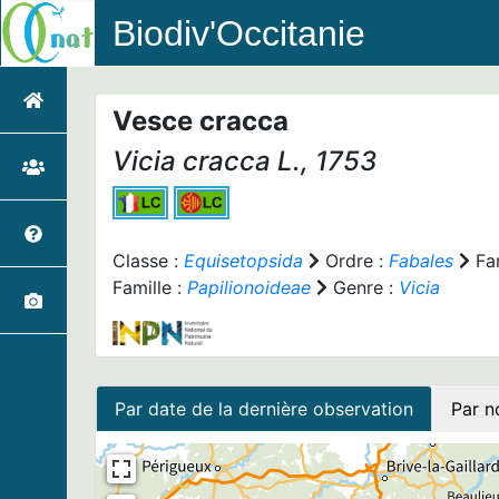
Biodiv'Occitanie
Vesce cracca
Vicia cracca
L., 1753
Classe :
Equisetopsida
Ordre :
Fabales
Fam
Famille :
Papilionoideae
Genre :
Vicia
Par date de la dernière observation
Par n