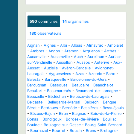
590
communes
14
organismes
180
observateurs
Aignan
-
Aignes
-
Albi
-
Albias
-
Almayrac
-
Ambialet
-
Ambres
-
Angos
-
Aramon
-
Arguenos
-
Arthès
-
Aucamville
-
Aucamville
-
Auch
-
Aureilhan
-
Auriac-
sur-Vendinelle
-
Aussillon
-
Aussos
-
Auterive
-
Aux-
Aussat
-
Auzielle
-
Avéron-Bergelle
-
Avignonet-
Lauragais
-
Ayguesvives
-
Azas
-
Azereix
-
Baho
-
Balesta
-
Baraqueville
-
Barcelonne-du-Gers
-
Barcugnan
-
Bassoues
-
Beaucaire
-
Beauchalot
-
Beaufort
-
Beaumarchés
-
Beaumont-de-Lomagne
-
Beauzelle
-
Bédéchan
-
Belbèze-de-Lauragais
-
Belcastel
-
Bellegarde-Marsal
-
Belpech
-
Benque
-
Bérat
-
Berdoues
-
Bernède
-
Bessières
-
Bessuéjouls
-
Bézues-Bajon
-
Biran
-
Blagnac
-
Bois-de-la-Pierre
-
Bonas
-
Bondigoux
-
Bordes-de-Rivière
-
Bouillac
-
Bouloc
-
Boulogne-sur-Gesse
-
Bourg-Saint-Bernard
-
Bournazel
-
Bourret
-
Bouzin
-
Brens
-
Bretagne-