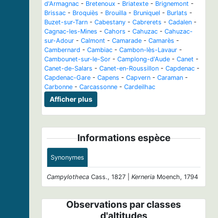
d'Armagnac
-
Bretenoux
-
Briatexte
-
Brignemont
-
Brissac
-
Broquiès
-
Brouilla
-
Bruniquel
-
Burlats
-
Buzet-sur-Tarn
-
Cabestany
-
Cabrerets
-
Cadalen
-
Cagnac-les-Mines
-
Cahors
-
Cahuzac
-
Cahuzac-
sur-Adour
-
Calmont
-
Camarade
-
Camarès
-
Cambernard
-
Cambiac
-
Cambon-lès-Lavaur
-
Cambounet-sur-le-Sor
-
Camplong-d'Aude
-
Canet
-
Canet-de-Salars
-
Canet-en-Roussillon
-
Capdenac
-
Capdenac-Gare
-
Capens
-
Capvern
-
Caraman
-
Carbonne
-
Carcassonne
-
Cardeilhac
Afficher plus
Informations espèce
Synonymes
Campylotheca
Cass., 1827 |
Kerneria
Moench, 1794
Observations par classes
d'altitudes