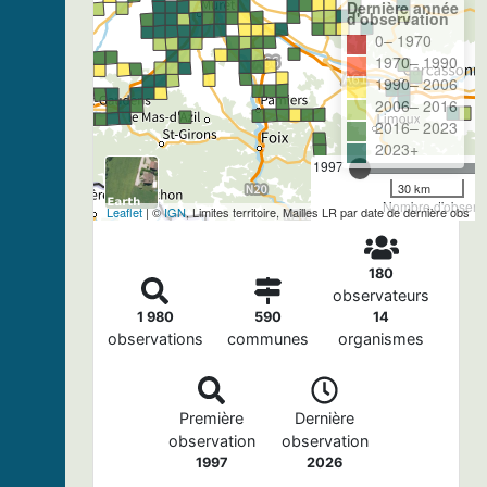
Dernière année
d'observation
0– 1970
1970– 1990
1990– 2006
2006– 2016
2016– 2023
2023+
1997
30 km
Nombre d'observa
Leaflet
| ©
IGN
, Limites territoire, Mailles LR par date de dernière obs
180
observateurs
1 980
590
14
observations
communes
organismes
Première
Dernière
observation
observation
1997
2026