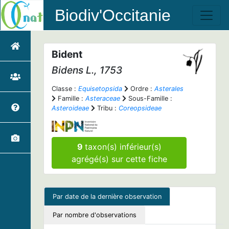
Biodiv'Occitanie
Bident
Bidens
L., 1753
Classe :
Equisetopsida
Ordre :
Asterales
Famille :
Asteraceae
Sous-Famille :
Asteroideae
Tribu :
Coreopsideae
9
taxon(s) inférieur(s)
agrégé(s) sur cette fiche
Par date de la dernière observation
Par nombre d'observations