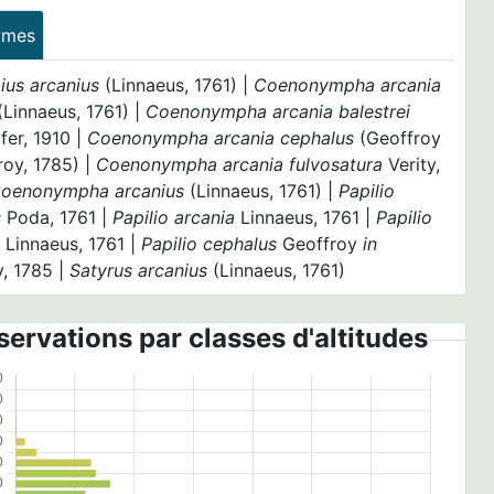
ymes
ius arcanius
(Linnaeus, 1761) |
Coenonympha arcania
(Linnaeus, 1761) |
Coenonympha arcania balestrei
fer, 1910 |
Coenonympha arcania cephalus
(Geoffroy
oy, 1785) |
Coenonympha arcania fulvosatura
Verity,
oenonympha arcanius
(Linnaeus, 1761) |
Papilio
s
Poda, 1761 |
Papilio arcania
Linnaeus, 1761 |
Papilio
s
Linnaeus, 1761 |
Papilio cephalus
Geoffroy
in
y, 1785 |
Satyrus arcanius
(Linnaeus, 1761)
ervations par classes d'altitudes