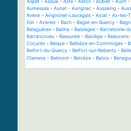
Aspet
-
Asque
-
Asté
-
Aston
-
Aubiet
-
Auch
Aumessas
-
Aunat
-
Aurignac
-
Ausseing
-
Aus
Avène
-
Avignonet-Lauragais
-
Axiat
-
Ax-les-
Ost
-
Azereix
-
Bach
-
Bagat-en-Quercy
-
Bagn
Balaguères
-
Balma
-
Balsièges
-
Barcelonne-d
Barrancoueu
-
Bassurels
-
Baziège
-
Beaucens
Cocurès
-
Bélaye
-
Belbèze-en-Comminges
-
B
Belfort-du-Quercy
-
Belfort-sur-Rebenty
-
Bell
Clamens
-
Belmont
-
Belvèze
-
Belvis
-
Benagu