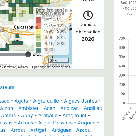
Dernière année
d'observation
0– 1970
1970– 1990
Dernière
1990– 2006
observation
2006– 2016
2026
2016– 2023
2023+
2026
30 km
tion(s): 3980
tes territoire, Mailles LR par date de dernière obs
ateurs
ssac
-
Aguts
-
Aigrefeuille
-
Aigues-Juntes
-
Alzon
-
Ambialet
-
Anan
-
Ancizan
-
Andillac
-
Antras
-
Appy
-
Arabaux
-
Aragnouet
-
essus
-
Arfons
-
Argut-Dessous
-
Arignac
-
ous
-
Arrout
-
Artigat
-
Artigues
-
Ascou
-