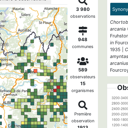
3 980
Synon
observations
Chortob
arcania
Fruhstor
948
in
Fourcr
communes
1935 |
C
amynta
arcaniu
589
Fourcro
observateurs
15
Obs
organismes
Première
observation
1913