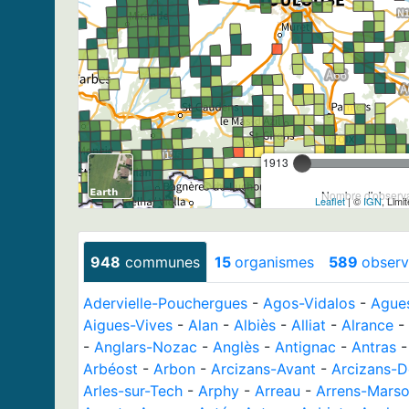
1913
Nombre d'observa
Leaflet
| ©
IGN
, Limi
948
communes
15
organismes
589
observ
Adervielle-Pouchergues
-
Agos-Vidalos
-
Ague
Aigues-Vives
-
Alan
-
Albiès
-
Alliat
-
Alrance
-
-
Anglars-Nozac
-
Anglès
-
Antignac
-
Antras
Arbéost
-
Arbon
-
Arcizans-Avant
-
Arcizans-D
Arles-sur-Tech
-
Arphy
-
Arreau
-
Arrens-Mars