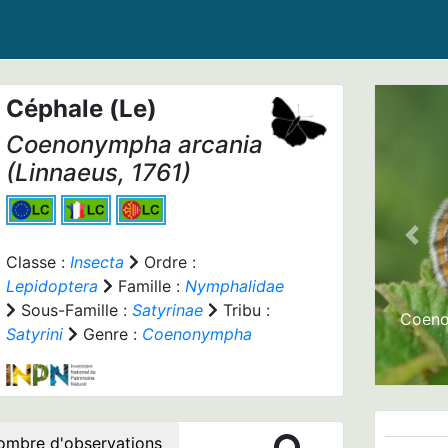
Céphale (Le)
Coenonympha arcania
(Linnaeus, 1761)
Prev
Classe :
Insecta
Ordre :
Lepidoptera
Famille :
Nymphalidae
Sous-Famille :
Satyrinae
Tribu :
Coeno
Satyrini
Genre :
Coenonympha
ombre d'observations