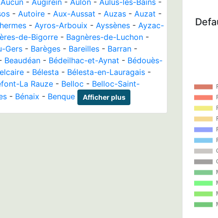
-
Aucun
-
Augirein
-
Aulon
-
Aulus-les-Bains
-
sos
-
Autoire
-
Aux-Aussat
-
Auzas
-
Auzat
-
Defau
Thermes
-
Ayros-Arbouix
-
Ayssènes
-
Ayzac-
ères-de-Bigorre
-
Bagnères-de-Luchon
-
u-Gers
-
Barèges
-
Bareilles
-
Barran
-
-
Beaudéan
-
Bédeilhac-et-Aynat
-
Bédouès-
elcaire
-
Bélesta
-
Bélesta-en-Lauragais
-
efont-La Rauze
-
Belloc
-
Belloc-Saint-
es
-
Bénaix
-
Benque
Afficher plus