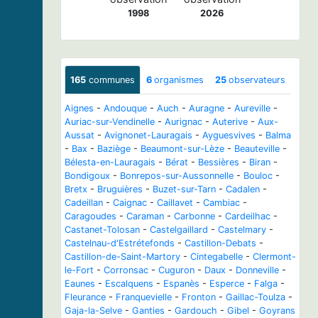
1998
2026
165
communes
6
organismes
25
observateurs
Aignes
-
Andouque
-
Auch
-
Auragne
-
Aureville
-
Auriac-sur-Vendinelle
-
Aurignac
-
Auterive
-
Aux-
Aussat
-
Avignonet-Lauragais
-
Ayguesvives
-
Balma
-
Bax
-
Baziège
-
Beaumont-sur-Lèze
-
Beauteville
-
Bélesta-en-Lauragais
-
Bérat
-
Bessières
-
Biran
-
Bondigoux
-
Bonrepos-sur-Aussonnelle
-
Bouloc
-
Bretx
-
Bruguières
-
Buzet-sur-Tarn
-
Cadalen
-
Cadeillan
-
Caignac
-
Caillavet
-
Cambiac
-
Caragoudes
-
Caraman
-
Carbonne
-
Cardeilhac
-
Castanet-Tolosan
-
Castelgaillard
-
Castelmary
-
Castelnau-d'Estrétefonds
-
Castillon-Debats
-
Castillon-de-Saint-Martory
-
Cintegabelle
-
Clermont-
le-Fort
-
Corronsac
-
Cuguron
-
Daux
-
Donneville
-
Eaunes
-
Escalquens
-
Espanès
-
Esperce
-
Falga
-
Fleurance
-
Franquevielle
-
Fronton
-
Gaillac-Toulza
-
Gaja-la-Selve
-
Ganties
-
Gardouch
-
Gibel
-
Goyrans