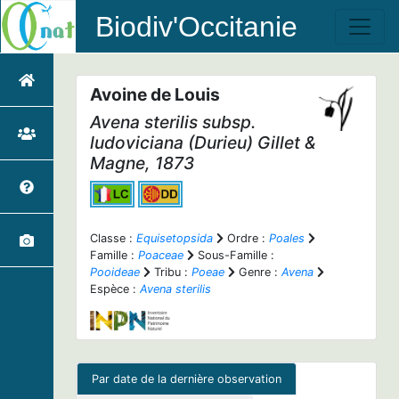
Biodiv'Occitanie
Avoine de Louis
Avena sterilis
subsp.
ludoviciana
(Durieu) Gillet &
Magne, 1873
Classe :
Equisetopsida
Ordre :
Poales
Famille :
Poaceae
Sous-Famille :
Pooideae
Tribu :
Poeae
Genre :
Avena
Espèce :
Avena sterilis
Par date de la dernière observation