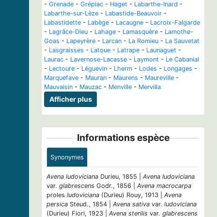
-
Grenade
-
Grépiac
-
Haget
-
Labarthe-Inard
-
Labarthe-sur-Lèze
-
Labastide-Beauvoir
-
Labastidette
-
Labège
-
Lacaugne
-
Lacroix-Falgarde
-
Lagrâce-Dieu
-
Lahage
-
Lamasquère
-
Lamothe-
Goas
-
Lapeyrère
-
Larcan
-
La Romieu
-
La Sauvetat
-
Lasgraisses
-
Latoue
-
Latrape
-
Launaguet
-
Laurac
-
Lavernose-Lacasse
-
Laymont
-
Le Cabanial
-
Lectoure
-
Léguevin
-
Lherm
-
Lodes
-
Longages
-
Marquefave
-
Mauran
-
Maurens
-
Maureville
-
Mauvaisin
-
Mauzac
-
Menville
-
Mervilla
Afficher plus
Informations espèce
Synonymes
Avena ludoviciana
Durieu, 1855 |
Avena ludoviciana
var.
glabrescens
Godr., 1856 |
Avena macrocarpa
proles
ludoviciana
(Durieu) Rouy, 1913 |
Avena
persica
Steud., 1854 |
Avena sativa
var.
ludoviciana
(Durieu) Fiori, 1923 |
Avena sterilis
var.
glabrescens