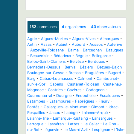
152
communes
4
organismes
43
observateurs
Agde
-
Aigues-Mortes
-
Aigues-Vives
-
Aimargues
-
Antin
-
Assas
-
Aubiet
-
Aubord
-
Aussos
-
Auterive
-
Auzeville-Tolosane
-
Balma
-
Barcugnan
-
Bazugues
-
Beauvoisin
-
Bédarieux
-
Bégole
-
Bellegarde
-
Belloc-Saint-Clamens
-
Belvèze
-
Berdoues
-
Bernadets-Dessus
-
Bernis
-
Béziers
-
Bézues-Bajon
-
Boulogne-sur-Gesse
-
Brenas
-
Bruguières
-
Bugard
-
Burg
-
Cabas-Loumassès
-
Calmont
-
Cambounet-
sur-le-Sor
-
Capens
-
Castanet-Tolosan
-
Castelnau-
Magnoac
-
Castries
-
Cazères
-
Codognan
-
Cournonterral
-
Dourgne
-
Endoufielle
-
Escalquens
-
Estampes
-
Estampures
-
Fabrègues
-
Fleury
-
Fontès
-
Gallargues-le-Montueux
-
Gimont
-
Idrac-
Respaillès
-
Jacou
-
Labège
-
Lalanne-Arqué
-
Lalanne-Trie
-
Lamarque-Rustaing
-
Lansargues
-
Larroque
-
Lasséran
-
Lattes
-
Le Cailar
-
Le Grau-
du-Roi
-
Léguevin
-
Le Mas-d'Azil
-
Lespignan
-
L'Isle-