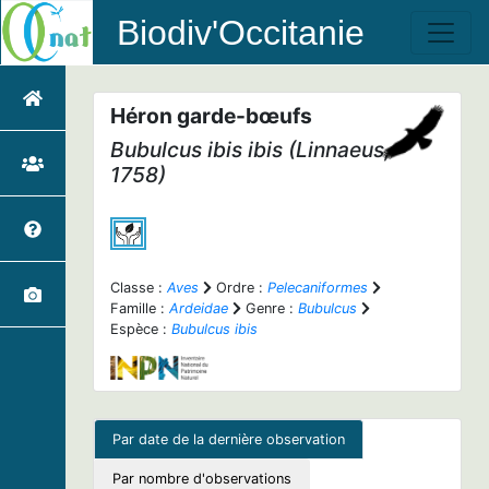
Biodiv'Occitanie
Héron garde-bœufs
Bubulcus ibis ibis
(Linnaeus,
1758)
Classe :
Aves
Ordre :
Pelecaniformes
Famille :
Ardeidae
Genre :
Bubulcus
Espèce :
Bubulcus ibis
Par date de la dernière observation
Par nombre d'observations