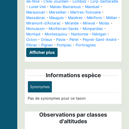
de-Noé
-
L'Isle-Jourdain
-
Lombez
-
Lorp-Sentaraille
-
Lunel-Viel
-
Manas-Bastanous
-
Manduel
-
Maraussan
-
Marseillan
-
Martres-Tolosane
-
Massabrac
-
Mauguio
-
Mazères
-
Mérifons
-
Miélan
-
Miramont-d'Astarac
-
Mirande
-
Mireval
-
Molas
-
Moncassin
-
Monferran-Savès
-
Monpardiac
-
Montaut
-
Montesquiou
-
Narbonne
-
Nénigan
-
Octon
-
Orieux
-
Pavie
-
Péret
-
Peyret-Saint-André
-
Pibrac
-
Pignan
-
Pompiac
-
Portiragnes
Afficher plus
Informations espèce
Synonymes
Pas de synonymes pour ce taxon
Observations par classes
d'altitudes