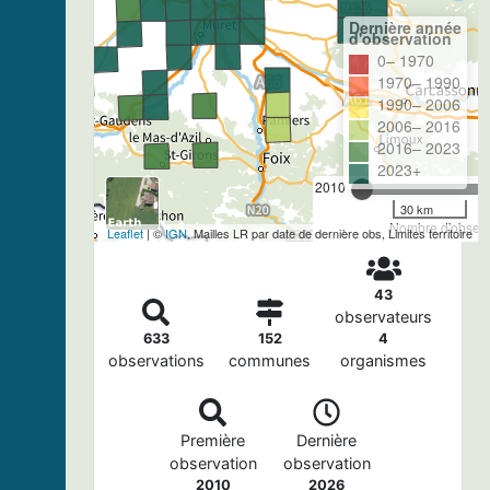
Dernière année
d'observation
0– 1970
1970– 1990
1990– 2006
2006– 2016
2016– 2023
2023+
2010
30 km
Nombre d'observa
Leaflet
| ©
IGN
, Mailles LR par date de dernière obs, Limites territoire
43
observateurs
633
152
4
observations
communes
organismes
Première
Dernière
observation
observation
2010
2026