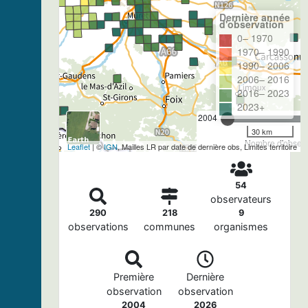
Dernière année
d'observation
0– 1970
1970– 1990
1990– 2006
2006– 2016
2016– 2023
2023+
2004
30 km
Nombre d'observa
Leaflet
| ©
IGN
, Mailles LR par date de dernière obs, Limites territoire
54
observateurs
290
218
9
observations
communes
organismes
Première
Dernière
observation
observation
2004
2026