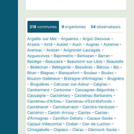
218
communes
9
organismes
54
observateurs
Argelès-sur-Mer
-
Arguenos
-
Argut-Dessous
-
Arzens
-
Asté
-
Aubiet
-
Auch
-
Augnax
-
Auterive
-
Avensac
-
Avezan
-
Avignonet-Lauragais
-
Ayguesvives
-
Bajonnette
-
Barbazan
-
Barran
-
Baziège
-
Beaucaire
-
Beaumont-sur-Lèze
-
Beauzelle
-
Bédéchan
-
Bellegarde
-
Bessières
-
Bétous
-
Bio
-
Biran
-
Blagnac
-
Blanquefort
-
Boulaur
-
Bouloc
-
Bouzon-Gellenave
-
Bretagne-d'Armagnac
-
Brugnens
-
Bruguières
-
Cahuzac-sur-Adour
-
Caignac
-
Cambernard
-
Carbonne
-
Cassagnes-Bégonhès
-
Cassaigne
-
Castelmary
-
Castelnau-Barbarens
-
Castelnau-d'Arbieu
-
Castelnau-d'Estrétefonds
-
Castelnavet
-
Castelsarrasin
-
Castéra-Verduzan
-
Castéron
-
Castet-Arrouy
-
Castex
-
Castex-
d'Armagnac
-
Castillon-Debats
-
Cazaux-Savès
-
Cazaux-Villecomtal
-
Chélan
-
Cier-de-Luchon
-
Cintegabelle
-
Clapiers
-
Clarac
-
Clermont-Savès
-