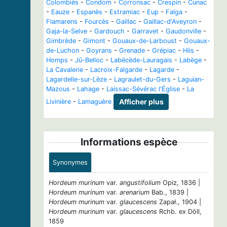
Colombiès
-
Condom
-
Corronsac
-
Crespin
-
Cunac
-
Eauze
-
Espanès
-
Estramiac
-
Eup
-
Falga
-
Flamarens
-
Fourcès
-
Gaillac
-
Gaillac-d'Aveyron
-
Gaja-la-Selve
-
Gardouch
-
Garravet
-
Gaudonville
-
Gimbrède
-
Gimont
-
Gouaux-de-Larboust
-
Gouaux-
de-Luchon
-
Goyrans
-
Grenade
-
Grépiac
-
Hiis
-
Homps
-
Jû-Belloc
-
Labécède-Lauragais
-
Labège
-
La Cavalerie
-
Lacroix-Falgarde
-
Lagarde
-
Lagardelle-sur-Lèze
-
Lagraulet-du-Gers
-
Laguian-
Mazous
-
Lahage
-
Laissac-Sévérac l'Église
-
La
Livinière
-
Lamaguère
Afficher plus
Informations espèce
Synonymes
Hordeum murinum
var.
angustifolium
Opiz, 1836 |
Hordeum murinum
var.
arenarium
Bab., 1839 |
Hordeum murinum
var.
glaucescens
Zapał., 1904 |
Hordeum murinum
var.
glaucescens
Rchb. ex Döll,
1859