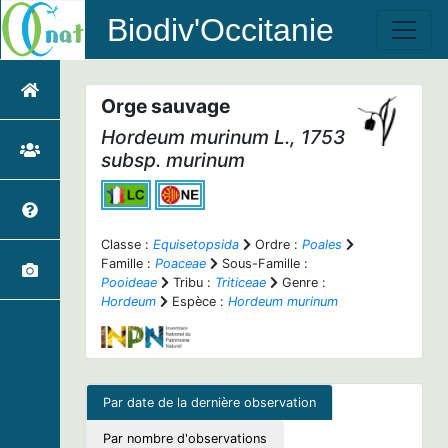
Biodiv'Occitanie
Orge sauvage
Hordeum murinum
L., 1753
subsp.
murinum
Classe :
Equisetopsida
Ordre :
Poales
Famille :
Poaceae
Sous-Famille :
Pooideae
Tribu :
Triticeae
Genre :
Hordeum
Espèce :
Hordeum murinum
Par date de la dernière observation
Par nombre d'observations