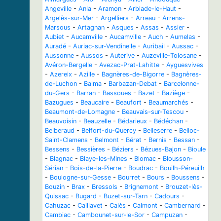
Angeville
-
Anla
-
Aramon
-
Arblade-le-Haut
-
Argelès-sur-Mer
-
Argelliers
-
Arreau
-
Arrens-
Marsous
-
Artagnan
-
Asques
-
Assas
-
Assier
-
Aubiet
-
Aucamville
-
Aucamville
-
Auch
-
Aumelas
-
Auradé
-
Auriac-sur-Vendinelle
-
Auribail
-
Aussac
-
Aussonne
-
Aussos
-
Auterive
-
Auzeville-Tolosane
-
Avéron-Bergelle
-
Avezac-Prat-Lahitte
-
Ayguesvives
-
Azereix
-
Azille
-
Bagnères-de-Bigorre
-
Bagnères-
de-Luchon
-
Balma
-
Barbazan-Debat
-
Barcelonne-
du-Gers
-
Barran
-
Bassoues
-
Bazet
-
Baziège
-
Bazugues
-
Beaucaire
-
Beaufort
-
Beaumarchés
-
Beaumont-de-Lomagne
-
Beauvais-sur-Tescou
-
Beauvoisin
-
Beauzelle
-
Bédarieux
-
Bédéchan
-
Belberaud
-
Belfort-du-Quercy
-
Belleserre
-
Belloc-
Saint-Clamens
-
Belmont
-
Bérat
-
Bernis
-
Bessan
-
Bessens
-
Bessières
-
Béziers
-
Bézues-Bajon
-
Bioule
-
Blagnac
-
Blaye-les-Mines
-
Blomac
-
Blousson-
Sérian
-
Bois-de-la-Pierre
-
Boudrac
-
Bouilh-Péreuilh
-
Boulogne-sur-Gesse
-
Bourret
-
Bours
-
Boussens
-
Bouzin
-
Brax
-
Bressols
-
Brignemont
-
Brouzet-lès-
Quissac
-
Bugard
-
Buzet-sur-Tarn
-
Cadours
-
Cahuzac
-
Caillavet
-
Calès
-
Calmont
-
Cambernard
-
Cambiac
-
Cambounet-sur-le-Sor
-
Campuzan
-