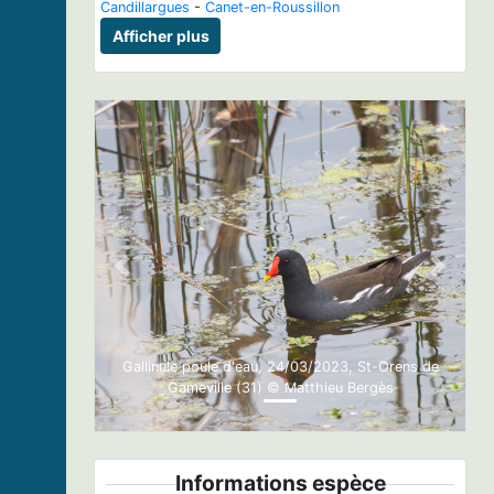
Candillargues
-
Canet-en-Roussillon
Afficher plus
Previous
Next
Gallinule poule d'eau, 24/03/2023, St-Orens de
Gameville (31) © Matthieu Bergès
Informations espèce