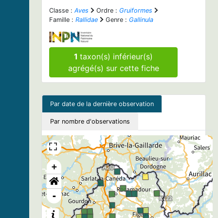
Classe :
Aves
Ordre :
Gruiformes
Famille :
Rallidae
Genre :
Gallinula
1
taxon(s) inférieur(s)
agrégé(s) sur cette fiche
Par date de la dernière observation
Par nombre d'observations
+
-