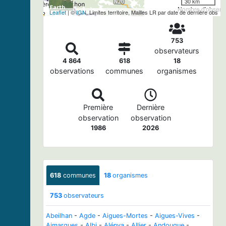
30 km
Nombre d'observa
Leaflet
| ©
IGN
, Limites territoire, Mailles LR par date de dernière obs
753
observateurs
4 864
618
18
observations
communes
organismes
Première
Dernière
observation
observation
1986
2026
618
communes
18
organismes
753
observateurs
Abeilhan
-
Agde
-
Aigues-Mortes
-
Aigues-Vives
-
Aimargues
-
Albi
-
Alénya
-
Allier
-
Andouque
-