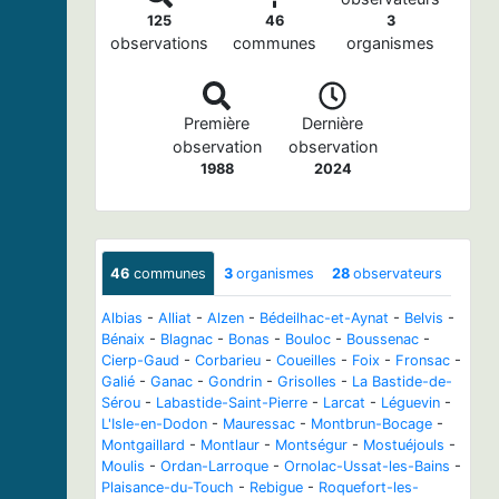
125
46
3
observations
communes
organismes
Première
Dernière
observation
observation
1988
2024
46
communes
3
organismes
28
observateurs
Albias
-
Alliat
-
Alzen
-
Bédeilhac-et-Aynat
-
Belvis
-
Bénaix
-
Blagnac
-
Bonas
-
Bouloc
-
Boussenac
-
Cierp-Gaud
-
Corbarieu
-
Coueilles
-
Foix
-
Fronsac
-
Galié
-
Ganac
-
Gondrin
-
Grisolles
-
La Bastide-de-
Sérou
-
Labastide-Saint-Pierre
-
Larcat
-
Léguevin
-
L'Isle-en-Dodon
-
Mauressac
-
Montbrun-Bocage
-
Montgaillard
-
Montlaur
-
Montségur
-
Mostuéjouls
-
Moulis
-
Ordan-Larroque
-
Ornolac-Ussat-les-Bains
-
Plaisance-du-Touch
-
Rebigue
-
Roquefort-les-