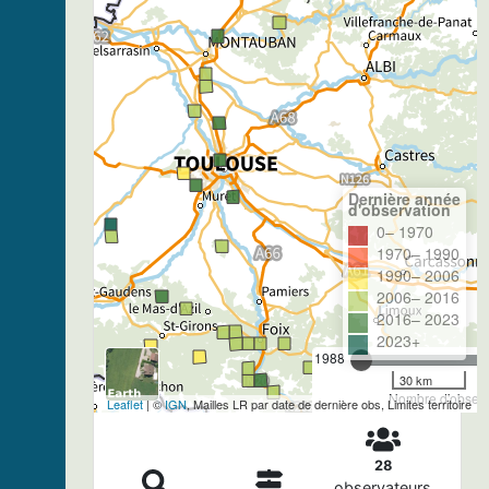
Dernière année
d'observation
0– 1970
1970– 1990
1990– 2006
2006– 2016
2016– 2023
2023+
1988
30 km
Nombre d'observa
Leaflet
| ©
IGN
, Mailles LR par date de dernière obs, Limites territoire
28
observateurs