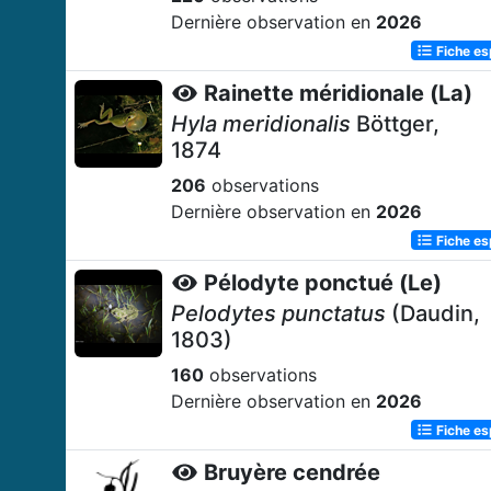
Dernière observation en
2026
Fiche e
Rainette méridionale (La)
Hyla meridionalis
Böttger,
1874
206
observations
Dernière observation en
2026
Fiche e
Pélodyte ponctué (Le)
Pelodytes punctatus
(Daudin,
1803)
160
observations
Dernière observation en
2026
Fiche e
Bruyère cendrée