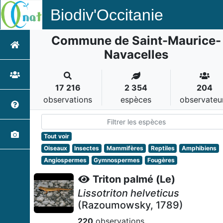
Biodiv'Occitanie
Commune de Saint-Maurice-
Navacelles
17 216
2 354
204
observations
espèces
observateu
Tout voir
Oiseaux
Insectes
Mammifères
Reptiles
Amphibiens
Angiospermes
Gymnospermes
Fougères
Triton palmé (Le)
Lissotriton helveticus
(Razoumowsky, 1789)
220
observations