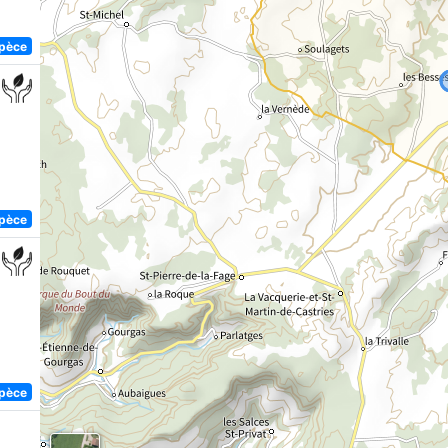
spèce
spèce
spèce