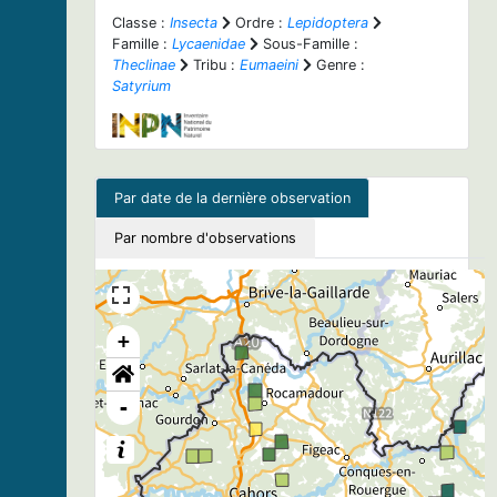
Classe :
Insecta
Ordre :
Lepidoptera
Famille :
Lycaenidae
Sous-Famille :
Theclinae
Tribu :
Eumaeini
Genre :
Satyrium
Par date de la dernière observation
Par nombre d'observations
+
-