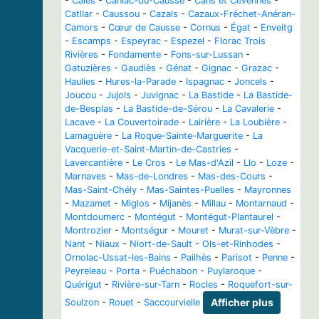
-
Calès
-
Caniac-du-Causse
-
Cans et Cévennes
-
Catllar
-
Caussou
-
Cazals
-
Cazaux-Fréchet-Anéran-
Camors
-
Cœur de Causse
-
Cornus
-
Égat
-
Enveitg
-
Escamps
-
Espeyrac
-
Espezel
-
Florac Trois
Rivières
-
Fondamente
-
Fons-sur-Lussan
-
Gatuzières
-
Gaudiès
-
Génat
-
Gignac
-
Grazac
-
Haulies
-
Hures-la-Parade
-
Ispagnac
-
Joncels
-
Joucou
-
Jujols
-
Juvignac
-
La Bastide
-
La Bastide-
de-Besplas
-
La Bastide-de-Sérou
-
La Cavalerie
-
Lacave
-
La Couvertoirade
-
Lairière
-
La Loubière
-
Lamaguère
-
La Roque-Sainte-Marguerite
-
La
Vacquerie-et-Saint-Martin-de-Castries
-
Lavercantière
-
Le Cros
-
Le Mas-d'Azil
-
Llo
-
Loze
-
Marnaves
-
Mas-de-Londres
-
Mas-des-Cours
-
Mas-Saint-Chély
-
Mas-Saintes-Puelles
-
Mayronnes
-
Mazamet
-
Miglos
-
Mijanès
-
Millau
-
Montarnaud
-
Montdoumerc
-
Montégut
-
Montégut-Plantaurel
-
Montrozier
-
Montségur
-
Mouret
-
Murat-sur-Vèbre
-
Nant
-
Niaux
-
Niort-de-Sault
-
Ols-et-Rinhodes
-
Ornolac-Ussat-les-Bains
-
Pailhès
-
Parisot
-
Penne
-
Peyreleau
-
Porta
-
Puéchabon
-
Puylaroque
-
Quérigut
-
Rivière-sur-Tarn
-
Rocles
-
Roquefort-sur-
Soulzon
-
Rouet
-
Saccourvielle
Afficher plus