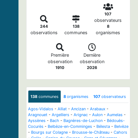
107
observateurs
244
138
8
observations
communes
organismes
Première
Dernière
observation
observation
1910
2026
138
communes
8
organismes
107
observateurs
Agos-Vidalos
-
Alliat
-
Ancizan
-
Arabaux
-
Aragnouet
-
Argelliers
-
Arignac
-
Aulon
-
Aumelas
-
Ayssènes
-
Bach
-
Bagnères-de-Luchon
-
Bédouès-
Cocurès
-
Belbèze-en-Comminges
-
Bélesta
-
Belvèze
-
Bourgs sur Colagne
-
Brousse-le-Château
-
Cahors