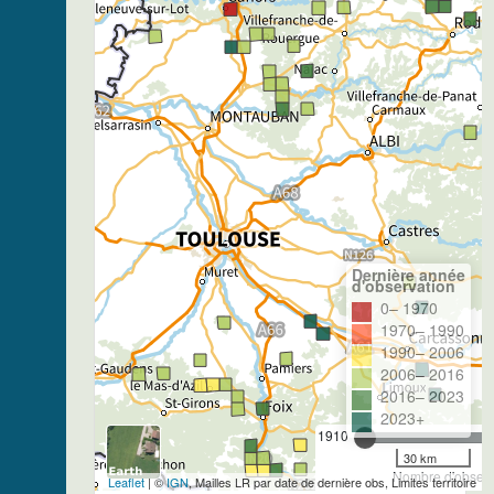
Dernière année
d'observation
0– 1970
1970– 1990
1990– 2006
2006– 2016
2016– 2023
2023+
1910
30 km
Nombre d'observa
Leaflet
| ©
IGN
, Mailles LR par date de dernière obs, Limites territoire