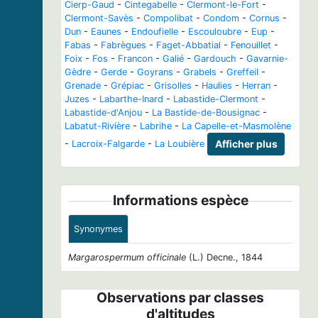
Cierp-Gaud
-
Cintegabelle
-
Clermont-le-Fort
-
Clermont-Savès
-
Compolibat
-
Condom
-
Cornus
-
Dun
-
Eaunes
-
Endoufielle
-
Escouloubre
-
Eup
-
Fabas
-
Fabrègues
-
Faget-Abbatial
-
Fenouillet
-
Foix
-
Fos
-
Francon
-
Galié
-
Gardouch
-
Gavarnie-
Gèdre
-
Gerde
-
Goyrans
-
Grabels
-
Greffeil
-
Grenade
-
Grépiac
-
Grisolles
-
Haulies
-
Herran
-
Juzes
-
Labarthe-Inard
-
Labastide-Clermont
-
Labastide-d'Anjou
-
La Bastide-de-Bousignac
-
Labatut-Rivière
-
Labrihe
-
La Capelle-et-Masmolène
-
Lacroix-Falgarde
-
La Loubière
Afficher plus
Informations espèce
Synonymes
Margarospermum officinale
(L.) Decne., 1844
Observations par classes
d'altitudes