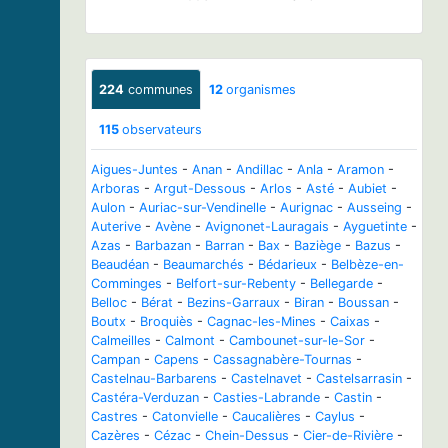
224
communes
12
organismes
115
observateurs
Aigues-Juntes
-
Anan
-
Andillac
-
Anla
-
Aramon
-
Arboras
-
Argut-Dessous
-
Arlos
-
Asté
-
Aubiet
-
Aulon
-
Auriac-sur-Vendinelle
-
Aurignac
-
Ausseing
-
Auterive
-
Avène
-
Avignonet-Lauragais
-
Ayguetinte
-
Azas
-
Barbazan
-
Barran
-
Bax
-
Baziège
-
Bazus
-
Beaudéan
-
Beaumarchés
-
Bédarieux
-
Belbèze-en-
Comminges
-
Belfort-sur-Rebenty
-
Bellegarde
-
Belloc
-
Bérat
-
Bezins-Garraux
-
Biran
-
Boussan
-
Boutx
-
Broquiès
-
Cagnac-les-Mines
-
Caixas
-
Calmeilles
-
Calmont
-
Cambounet-sur-le-Sor
-
Campan
-
Capens
-
Cassagnabère-Tournas
-
Castelnau-Barbarens
-
Castelnavet
-
Castelsarrasin
-
Castéra-Verduzan
-
Casties-Labrande
-
Castin
-
Castres
-
Catonvielle
-
Caucalières
-
Caylus
-
Cazères
-
Cézac
-
Chein-Dessus
-
Cier-de-Rivière
-