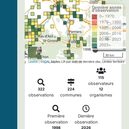
Dernière année
d'observation
0– 1970
1970– 1990
1990– 2006
2006– 2016
2016– 2023
2023+
1998
30 km
Nombre d'observa
Leaflet
| ©
IGN
, Mailles LR par date de dernière obs, Limites territoire
115
observateurs
322
224
12
observations
communes
organismes
Première
Dernière
observation
observation
1998
2026