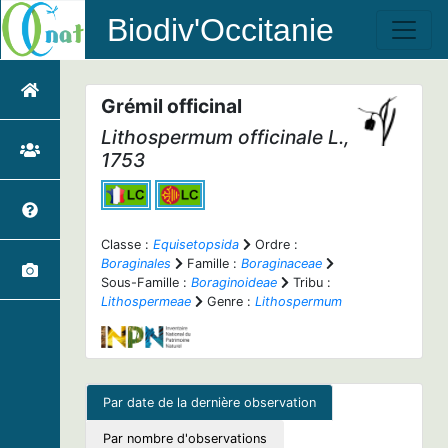
Biodiv'Occitanie
Grémil officinal
Lithospermum officinale
L.,
1753
Classe :
Equisetopsida
Ordre :
Boraginales
Famille :
Boraginaceae
Sous-Famille :
Boraginoideae
Tribu :
Lithospermeae
Genre :
Lithospermum
Par date de la dernière observation
Par nombre d'observations