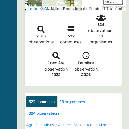
30 km
Nombre d'observa
Leaflet
| ©
IGN
, Mailles LR par date de dernière obs, Limites territoire
324
observateurs
2 313
522
13
observations
communes
organismes
Première
Dernière
observation
observation
1922
2026
522
communes
13
organismes
324
observateurs
Agonès
-
Albiès
-
Alet-les-Bains
-
Alos
-
Alzon
-