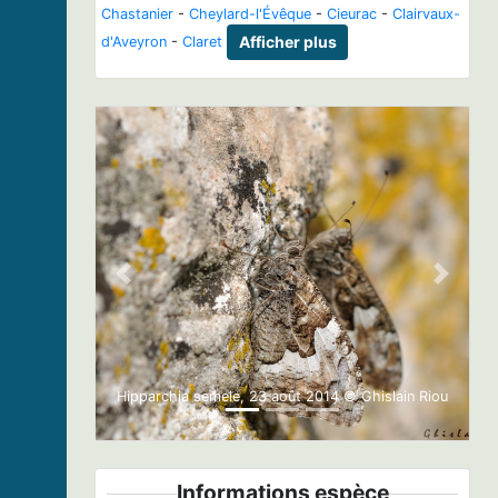
Chastanier
-
Cheylard-l'Évêque
-
Cieurac
-
Clairvaux-
d'Aveyron
-
Claret
Afficher plus
Previous
Next
Hipparchia semele, 23 août 2014 © Ghislain Riou
Informations espèce