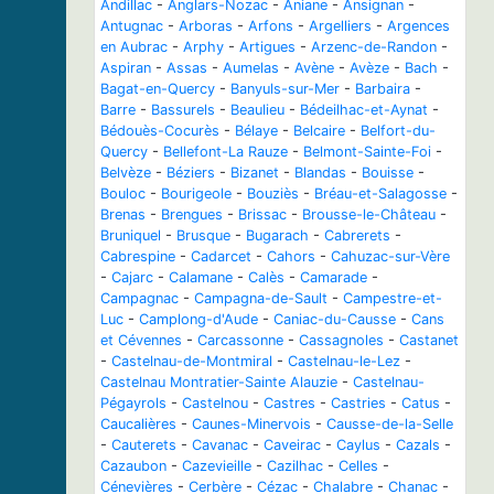
Andillac
-
Anglars-Nozac
-
Aniane
-
Ansignan
-
Antugnac
-
Arboras
-
Arfons
-
Argelliers
-
Argences
en Aubrac
-
Arphy
-
Artigues
-
Arzenc-de-Randon
-
Aspiran
-
Assas
-
Aumelas
-
Avène
-
Avèze
-
Bach
-
Bagat-en-Quercy
-
Banyuls-sur-Mer
-
Barbaira
-
Barre
-
Bassurels
-
Beaulieu
-
Bédeilhac-et-Aynat
-
Bédouès-Cocurès
-
Bélaye
-
Belcaire
-
Belfort-du-
Quercy
-
Bellefont-La Rauze
-
Belmont-Sainte-Foi
-
Belvèze
-
Béziers
-
Bizanet
-
Blandas
-
Bouisse
-
Bouloc
-
Bourigeole
-
Bouziès
-
Bréau-et-Salagosse
-
Brenas
-
Brengues
-
Brissac
-
Brousse-le-Château
-
Bruniquel
-
Brusque
-
Bugarach
-
Cabrerets
-
Cabrespine
-
Cadarcet
-
Cahors
-
Cahuzac-sur-Vère
-
Cajarc
-
Calamane
-
Calès
-
Camarade
-
Campagnac
-
Campagna-de-Sault
-
Campestre-et-
Luc
-
Camplong-d'Aude
-
Caniac-du-Causse
-
Cans
et Cévennes
-
Carcassonne
-
Cassagnoles
-
Castanet
-
Castelnau-de-Montmiral
-
Castelnau-le-Lez
-
Castelnau Montratier-Sainte Alauzie
-
Castelnau-
Pégayrols
-
Castelnou
-
Castres
-
Castries
-
Catus
-
Caucalières
-
Caunes-Minervois
-
Causse-de-la-Selle
-
Cauterets
-
Cavanac
-
Caveirac
-
Caylus
-
Cazals
-
Cazaubon
-
Cazevieille
-
Cazilhac
-
Celles
-
Cénevières
-
Cerbère
-
Cézac
-
Chalabre
-
Chanac
-