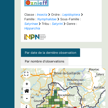
Classe :
Insecta
Ordre :
Lepidoptera
Famille :
Nymphalidae
Sous-Famille :
Satyrinae
Tribu :
Satyrini
Genre :
Hipparchia
Par date de la dernière observation
Par nombre d'observations
+
-