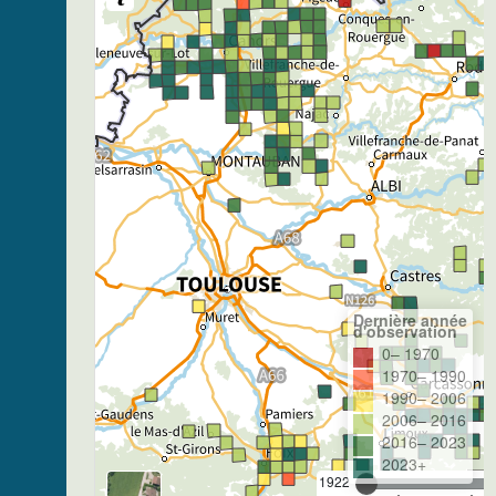
Dernière année
d'observation
0– 1970
1970– 1990
1990– 2006
2006– 2016
2016– 2023
2023+
1922