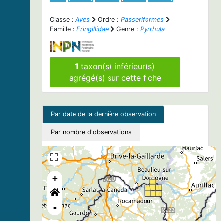
Classe :
Aves
Ordre :
Passeriformes
Famille :
Fringillidae
Genre :
Pyrrhula
1
taxon(s) inférieur(s)
agrégé(s) sur cette fiche
Par date de la dernière observation
Par nombre d'observations
+
-