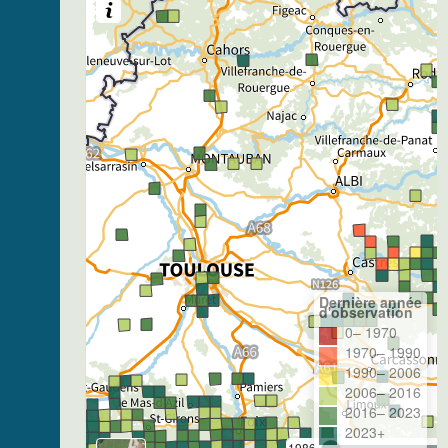
Dernière année
d'observation
0– 1970
1970– 1990
1990– 2006
2006– 2016
2016– 2023
2023+
1986