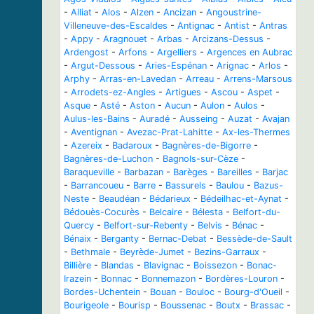
-
Alliat
-
Alos
-
Alzen
-
Ancizan
-
Angoustrine-
Villeneuve-des-Escaldes
-
Antignac
-
Antist
-
Antras
-
Appy
-
Aragnouet
-
Arbas
-
Arcizans-Dessus
-
Ardengost
-
Arfons
-
Argelliers
-
Argences en Aubrac
-
Argut-Dessous
-
Aries-Espénan
-
Arignac
-
Arlos
-
Arphy
-
Arras-en-Lavedan
-
Arreau
-
Arrens-Marsous
-
Arrodets-ez-Angles
-
Artigues
-
Ascou
-
Aspet
-
Asque
-
Asté
-
Aston
-
Aucun
-
Aulon
-
Aulos
-
Aulus-les-Bains
-
Auradé
-
Ausseing
-
Auzat
-
Avajan
-
Aventignan
-
Avezac-Prat-Lahitte
-
Ax-les-Thermes
-
Azereix
-
Badaroux
-
Bagnères-de-Bigorre
-
Bagnères-de-Luchon
-
Bagnols-sur-Cèze
-
Baraqueville
-
Barbazan
-
Barèges
-
Bareilles
-
Barjac
-
Barrancoueu
-
Barre
-
Bassurels
-
Baulou
-
Bazus-
Neste
-
Beaudéan
-
Bédarieux
-
Bédeilhac-et-Aynat
-
Bédouès-Cocurès
-
Belcaire
-
Bélesta
-
Belfort-du-
Quercy
-
Belfort-sur-Rebenty
-
Belvis
-
Bénac
-
Bénaix
-
Berganty
-
Bernac-Debat
-
Bessède-de-Sault
-
Bethmale
-
Beyrède-Jumet
-
Bezins-Garraux
-
Billière
-
Blandas
-
Blavignac
-
Boissezon
-
Bonac-
Irazein
-
Bonnac
-
Bonnemazon
-
Bordères-Louron
-
Bordes-Uchentein
-
Bouan
-
Bouloc
-
Bourg-d'Oueil
-
Bourigeole
-
Bourisp
-
Boussenac
-
Boutx
-
Brassac
-