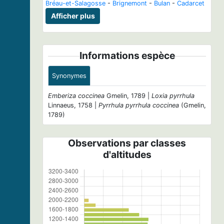
Bréau-et-Salagosse
-
Brignemont
-
Bulan
-
Cadarcet
Afficher plus
Informations espèce
Synonymes
Emberiza coccinea
Gmelin, 1789 |
Loxia pyrrhula
Linnaeus, 1758 |
Pyrrhula pyrrhula coccinea
(Gmelin,
1789)
Observations par classes
d'altitudes