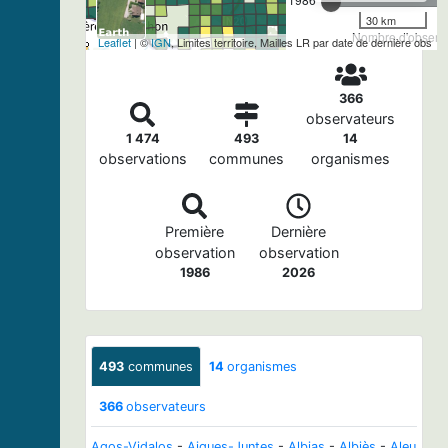
30 km
Nombre d'observa
Leaflet
| ©
IGN
, Limites territoire, Mailles LR par date de dernière obs
366
observateurs
1 474
493
14
observations
communes
organismes
Première
Dernière
observation
observation
1986
2026
493
communes
14
organismes
366
observateurs
Agos-Vidalos
-
Aigues-Juntes
-
Albias
-
Albiès
-
Aleu