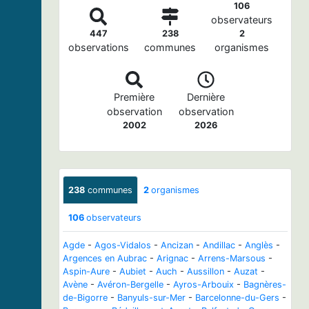
106
observateurs
447
238
2
observations
communes
organismes
Première
Dernière
observation
observation
2002
2026
238
communes
2
organismes
106
observateurs
Agde
-
Agos-Vidalos
-
Ancizan
-
Andillac
-
Anglès
-
Argences en Aubrac
-
Arignac
-
Arrens-Marsous
-
Aspin-Aure
-
Aubiet
-
Auch
-
Aussillon
-
Auzat
-
Avène
-
Avéron-Bergelle
-
Ayros-Arbouix
-
Bagnères-
de-Bigorre
-
Banyuls-sur-Mer
-
Barcelonne-du-Gers
-