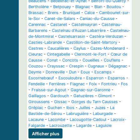
Beaucens
-
Bédeilhac-et-Aynat
-
Belfort-du-Quercy
-
Bertholène
-
Betpouey
-
Blagnac
-
Blan
-
Boudou
-
Brassac
-
Brens
-
Bruniquel
-
Calce
-
Cambounet-sur-
le-Sor
-
Canet-de-Salars
-
Caniac-du-Causse
-
Carennac
-
Castanet
-
Castelmayran
-
Castelnau-
Barbarens
-
Castelnau d'Auzan Labarrère
-
Castelnau-
de-Montmiral
-
Castelsarrasin
-
Castéra-Verduzan
-
Casties-Labrande
-
Castillon-de-Saint-Martory
-
Castres
-
Caucalières
-
Caylus
-
Cazes-Mondenard
-
Cieurac
-
Cintegabelle
-
Clermont-le-Fort
-
Cœur de
Causse
-
Conat
-
Concots
-
Coueilles
-
Couflens
-
Couzou
-
Crayssac
-
Crespin
-
Cugnaux
-
Dégagnac
-
Deyme
-
Donneville
-
Dun
-
Eoux
-
Escamps
-
Escornebœuf
-
Escouloubre
-
Esparron
-
Esparros
-
Fendeille
-
Ferrières
-
Flagnac
-
Foix
-
Fontrieu
-
Fos
-
Fraisse-sur-Agout
-
Gagnac-sur-Garonne
-
Gaillagos
-
Gardouch
-
Gatuzières
-
Gimont
-
Giroussens
-
Gissac
-
Gorges du Tarn Causses
-
Grépiac
-
Guchen
-
Ibos
-
Juilles
-
Juzes
-
La
Bastide-de-Sérou
-
Labruguière
-
Laburgade
-
Lacaune
-
Lacombe
-
Lacougotte-Cadoul
-
Lacroix-
Falgarde
-
Lacrouzette
-
Lagarde
-
Laguiole
Afficher plus