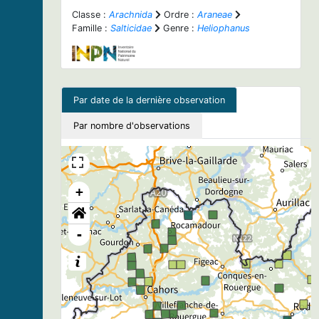
Classe :
Arachnida
Ordre :
Araneae
Famille :
Salticidae
Genre :
Heliophanus
Par date de la dernière observation
Par nombre d'observations
+
-