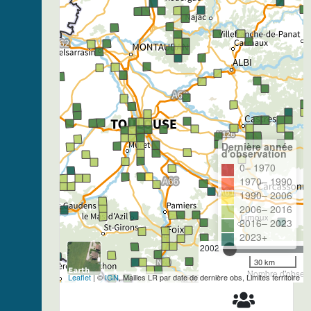
Dernière année
d'observation
0– 1970
1970– 1990
1990– 2006
2006– 2016
2016– 2023
2023+
2002
30 km
Nombre d'observa
Leaflet
| ©
IGN
, Mailles LR par date de dernière obs, Limites territoire