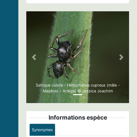
Previous
Next
Saltique cuivré - Heliophanus cupreus (mâle -
Mazères - Ariège) © Jessica Joachim
Informations espèce
Synonymes