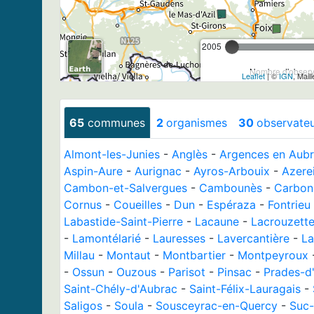
2005
Nombre d'observa
Leaflet
| ©
IGN
, Mail
65
communes
2
organismes
30
observate
Almont-les-Junies
-
Anglès
-
Argences en Aub
Aspin-Aure
-
Aurignac
-
Ayros-Arbouix
-
Azere
Cambon-et-Salvergues
-
Cambounès
-
Carbon
Cornus
-
Coueilles
-
Dun
-
Espéraza
-
Fontrieu
Labastide-Saint-Pierre
-
Lacaune
-
Lacrouzett
-
Lamontélarié
-
Lauresses
-
Lavercantière
-
L
Millau
-
Montaut
-
Montbartier
-
Montpeyroux
-
Ossun
-
Ouzous
-
Parisot
-
Pinsac
-
Prades-d
Saint-Chély-d'Aubrac
-
Saint-Félix-Lauragais
-
Saligos
-
Soula
-
Sousceyrac-en-Quercy
-
Suc-