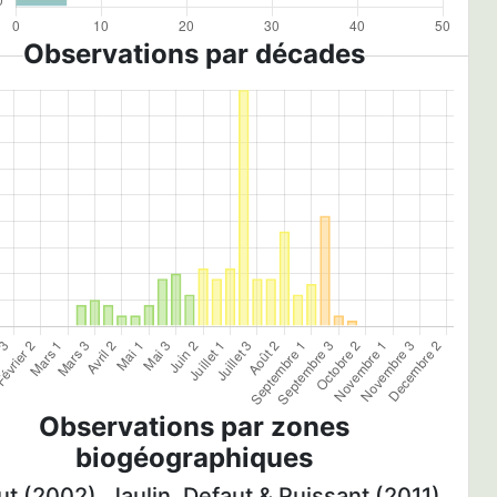
Observations par décades
Observations par zones
biogéographiques
t (2002), Jaulin, Defaut & Puissant (2011)