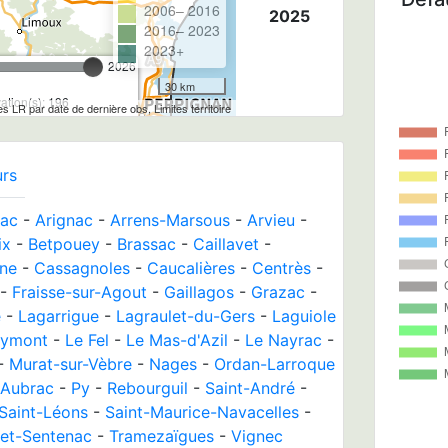
2006– 2016
2025
2016– 2023
2023+
2026
30 km
tion(s): 196
les LR par date de dernière obs, Limites territoire
urs
rac
-
Arignac
-
Arrens-Marsous
-
Arvieu
-
ix
-
Betpouey
-
Brassac
-
Caillavet
-
ne
-
Cassagnoles
-
Caucalières
-
Centrès
-
-
Fraisse-sur-Agout
-
Gaillagos
-
Grazac
-
e
-
Lagarrigue
-
Lagraulet-du-Gers
-
Laguiole
aymont
-
Le Fel
-
Le Mas-d'Azil
-
Le Nayrac
-
-
Murat-sur-Vèbre
-
Nages
-
Ordan-Larroque
'Aubrac
-
Py
-
Rebourguil
-
Saint-André
-
Saint-Léons
-
Saint-Maurice-Navacelles
-
et-Sentenac
-
Tramezaïgues
-
Vignec