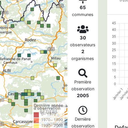
65
communes
30
observateurs
2
organismes
Première
observation
2005
Dernière année
d'observation
0– 1970
1970– 1990
Dernière
1990– 2006
observation
Defau