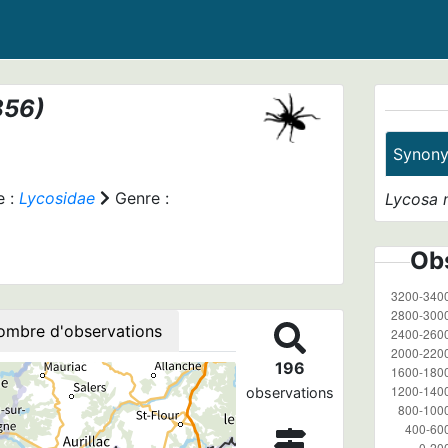
856)
Synon
e :
Lycosidae
Genre :
Lycosa 
Obs
ombre d'observations
196
observations