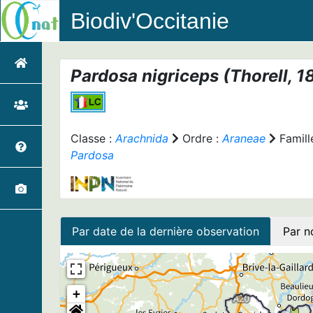
Biodiv'Occitanie
Pardosa nigriceps
(Thorell, 1
Classe :
Arachnida
Ordre :
Araneae
Famill
Pardosa
Par date de la dernière observation
Par n
+