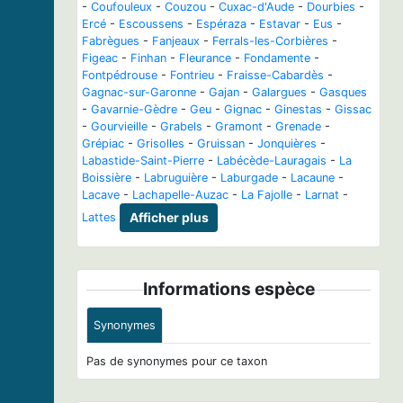
-
Coufouleux
-
Couzou
-
Cuxac-d'Aude
-
Dourbies
-
Ercé
-
Escoussens
-
Espéraza
-
Estavar
-
Eus
-
Fabrègues
-
Fanjeaux
-
Ferrals-les-Corbières
-
Figeac
-
Finhan
-
Fleurance
-
Fondamente
-
Fontpédrouse
-
Fontrieu
-
Fraisse-Cabardès
-
Gagnac-sur-Garonne
-
Gajan
-
Galargues
-
Gasques
-
Gavarnie-Gèdre
-
Geu
-
Gignac
-
Ginestas
-
Gissac
-
Gourvieille
-
Grabels
-
Gramont
-
Grenade
-
Grépiac
-
Grisolles
-
Gruissan
-
Jonquières
-
Labastide-Saint-Pierre
-
Labécède-Lauragais
-
La
Boissière
-
Labruguière
-
Laburgade
-
Lacaune
-
Lacave
-
Lachapelle-Auzac
-
La Fajolle
-
Larnat
-
Lattes
Afficher plus
Informations espèce
Synonymes
Pas de synonymes pour ce taxon