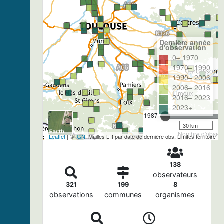
Dernière année
d'observation
0– 1970
1970– 1990
1990– 2006
2006– 2016
2016– 2023
2023+
1987
30 km
Nombre d'observa
Leaflet
| ©
IGN
, Mailles LR par date de dernière obs, Limites territoire
138
observateurs
321
199
8
observations
communes
organismes