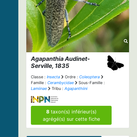
Agapanthia
Audinet-
Serville, 1835
Classe :
Insecta
Ordre :
Coleoptera
Famille :
Cerambycidae
Sous-Famille :
Lamiinae
Tribu :
Agapanthiini
8
taxon(s) inférieur(s)
agrégé(s) sur cette fiche