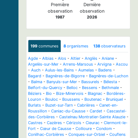
Première
Dernière
observation
observation
1987
2026
199
communes
8
organismes
138
observateurs
Agde
-
Albias
-
Alos
-
Altier
-
Anglès
-
Aniane
-
Argelès-sur-Mer
-
Arrens-Marsous
-
Arvigna
-
Ascou
-
Auch
-
Aulus-les-Bains
-
Aumelas
-
Badens
-
Bagard
-
Bagnères-de-Bigorre
-
Bagnères-de-Luchon
-
Balma
-
Banyuls-sur-Mer
-
Bassurels
-
Bélesta
-
Belfort-du-Quercy
-
Belloc
-
Bessens
-
Bethmale
-
Béziers
-
Bio
-
Bize-Minervois
-
Blagnac
-
Bordères-
Louron
-
Bouloc
-
Boussens
-
Boutenac
-
Bruniquel
-
Burlats
-
Buzet-sur-Tarn
-
Cabrières
-
Canet-en-
Roussillon
-
Caniac-du-Causse
-
Cardet
-
Cascastel-
des-Corbières
-
Castelnau Montratier-Sainte Alauzie
-
Castres
-
Cazères
-
Cérizols
-
Cieurac
-
Clermont-le-
Fort
-
Cœur de Causse
-
Collioure
-
Condom
-
Conilhac-Corbières
-
Conques-sur-Orbiel
-
Couflens