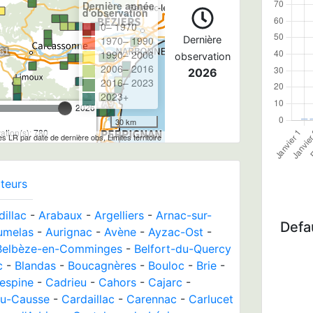
Dernière année
d'observation
0– 1970
1970– 1990
Dernière
1990– 2006
observation
2006– 2016
2026
2016– 2023
2023+
2026
30 km
tion(s): 780
les LR par date de dernière obs, Limites territoire
teurs
dillac
-
Arabaux
-
Argelliers
-
Arnac-sur-
Defau
umelas
-
Aurignac
-
Avène
-
Ayzac-Ost
-
Belbèze-en-Comminges
-
Belfort-du-Quercy
c
-
Blandas
-
Boucagnères
-
Bouloc
-
Brie
-
espine
-
Cadrieu
-
Cahors
-
Cajarc
-
du-Causse
-
Cardaillac
-
Carennac
-
Carlucet