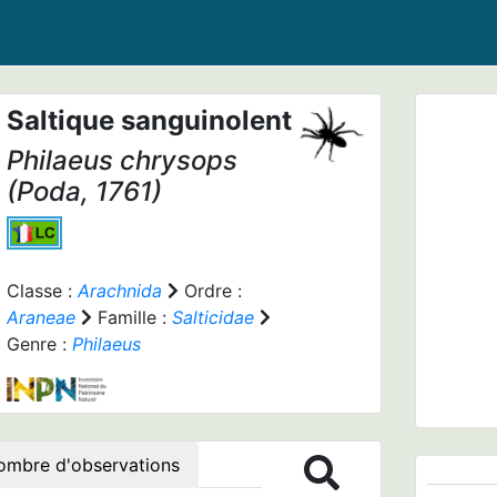
Saltique sanguinolent
Philaeus chrysops
(Poda, 1761)
Prev
Classe :
Arachnida
Ordre :
Araneae
Famille :
Salticidae
Genre :
Philaeus
Philae
ombre d'observations