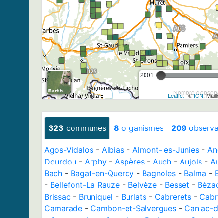
2001
Nombre d'observa
Leaflet
| ©
IGN
, Mail
323
communes
8
organismes
209
observa
Agos-Vidalos
-
Albias
-
Almont-les-Junies
-
An
Dourdou
-
Arphy
-
Aspères
-
Auch
-
Aujols
-
A
Bach
-
Bagat-en-Quercy
-
Bagnoles
-
Balma
-
-
Bellefont-La Rauze
-
Belvèze
-
Besset
-
Béza
Brissac
-
Bruniquel
-
Burlats
-
Cabrerets
-
Cabr
Camarade
-
Cambon-et-Salvergues
-
Caniac-