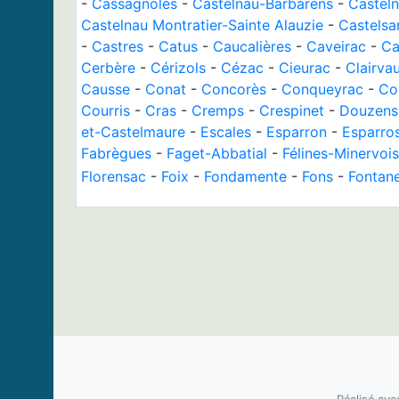
-
Cassagnoles
-
Castelnau-Barbarens
-
Casteln
Castelnau Montratier-Sainte Alauzie
-
Castelsa
-
Castres
-
Catus
-
Caucalières
-
Caveirac
-
Ca
Cerbère
-
Cérizols
-
Cézac
-
Cieurac
-
Clairva
Causse
-
Conat
-
Concorès
-
Conqueyrac
-
Co
Courris
-
Cras
-
Cremps
-
Crespinet
-
Douzens
et-Castelmaure
-
Escales
-
Esparron
-
Esparro
Fabrègues
-
Faget-Abbatial
-
Félines-Minervois
Florensac
-
Foix
-
Fondamente
-
Fons
-
Fontan