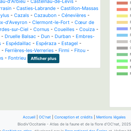
au-d'Arbieu
-
Castelnau-de-Lévis
-
rrasin
-
Casties-Labrande
-
Castillon-Massas
ylus
-
Cazals
-
Cazaubon
-
Cénevières
-
ux-d'Aveyron
-
Clermont-le-Fort
-
Cœur de
rdes-sur-Ciel
-
Cornus
-
Coueilles
-
Couiza
-
-
Druelle Balsac
-
Dun
-
Durban
-
Embres-
s
-
Espédaillac
-
Espéraza
-
Estagel
-
-
Ferrières-les-Verreries
-
Firmi
-
Fitou
-
es
-
Fontrieu
Afficher plus
Accueil
|
OC'nat
|
Conception et crédits
|
Mentions légales
Biodiv'Occitanie - Atlas de la faune et de la flore d'OC'nat, 2025