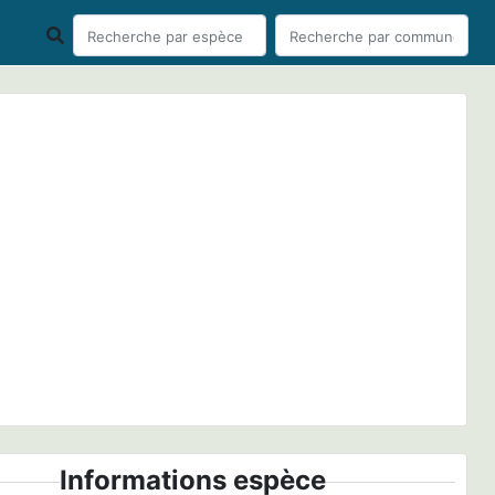
ious
Next
us chrysops, Agos-Vidalos (Hautes-Pyrénées) © Gilles
Pottier
Informations espèce