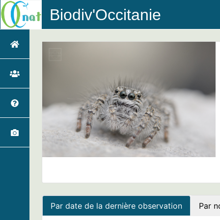
Biodiv'Occitanie
Par date de la dernière observation
Par n