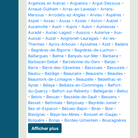
Argences en Aubrac
-
Arguenos
-
Argut-Dessous
-
Arnaud-Guilhem
-
Arras-en-Lavedan
-
Arrens-
Marsous
-
Arrodets-ez-Angles
-
Arvieu
-
Aspères
-
Aspet
-
Assac
-
Assas
-
Assier
-
Aston
-
Aubiet
-
Aucamville
-
Auch
-
Aujols
-
Aulon
-
Aumessas
-
Auradé
-
Auriac-Lagast
-
Aussos
-
Auterive
-
Aux-
Aussat
-
Auzat
-
Avignonet-Lauragais
-
Ax-les-
Thermes
-
Ayros-Arbouix
-
Ayssènes
-
Azet
-
Badens
-
Bagnères-de-Bigorre
-
Bagnères-de-Luchon
-
Baillargues
-
Balma
-
Banyuls-sur-Mer
-
Barbaira
-
Barbazan-Debat
-
Barcelonne-du-Gers
-
Barjac
-
Barre
-
Barre-des-Cévennes
-
Bassoues
-
Bassurels
-
Baulou
-
Baziège
-
Beaucaire
-
Beaucens
-
Beaulieu
-
Beaumont-de-Lomagne
-
Beauzelle
-
Bédeilhac-et-
Aynat
-
Bélaye
-
Belbèze-en-Comminges
-
Belfort-
du-Quercy
-
Belfort-sur-Rebenty
-
Bellegarde
-
Belloc
-
Belvis
-
Bessan
-
Bessède-de-Sault
-
Bessens
-
Besset
-
Bethmale
-
Betpouey
-
Beyrède-Jumet
-
Bez-et-Esparon
-
Bézues-Bajon
-
Biran
-
Bize
-
Blavignac
-
Blaye-les-Mines
-
Boisset-et-Gaujac
-
Bolquère
-
Bonas
-
Bordes-Uchentein
-
Boucagnères
Afficher plus