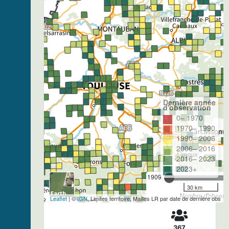
Dernière année
d'observation
0– 1970
1970– 1990
1990– 2006
2006– 2016
2016– 2023
2023+
1909
30 km
Nombre d'observa
Leaflet
| ©
IGN
, Limites territoire, Mailles LR par date de dernière obs
367