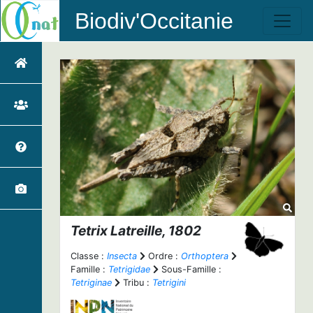
Biodiv'Occitanie
Tetrix
Latreille, 1802
Classe :
Insecta
Ordre :
Orthoptera
Famille :
Tetrigidae
Sous-Famille :
Tetriginae
Tribu :
Tetrigini