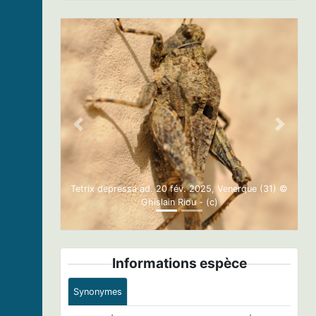
Previous
Next
Tetrix depressa ad. 20 fév. 2025, Venerque (31) ©
Ghislain Riou - (c)
Informations espèce
Synonymes