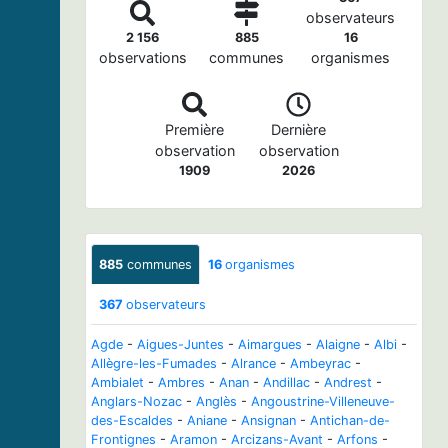
observateurs
2 156
885
16
observations
communes
organismes
Première
Dernière
observation
observation
1909
2026
885
communes
16
organismes
367
observateurs
Agde
-
Aigues-Juntes
-
Aimargues
-
Alaigne
-
Albi
-
Allègre-les-Fumades
-
Alrance
-
Ambeyrac
-
Ambialet
-
Ambres
-
Anan
-
Andillac
-
Andrest
-
Anglars-Nozac
-
Anglès
-
Angoustrine-Villeneuve-
des-Escaldes
-
Aniane
-
Ansignan
-
Antichan-de-
Frontignes
-
Aramon
-
Arcizans-Avant
-
Arfons
-