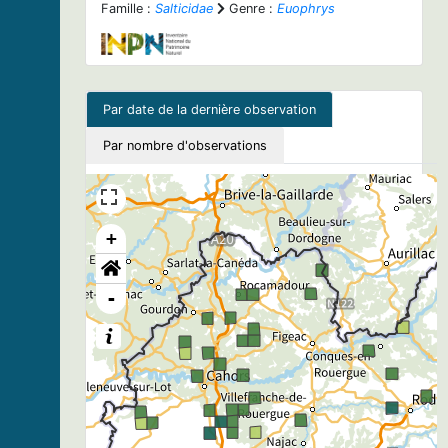
Famille :
Salticidae
Genre :
Euophrys
Par date de la dernière observation
Par nombre d'observations
+
-