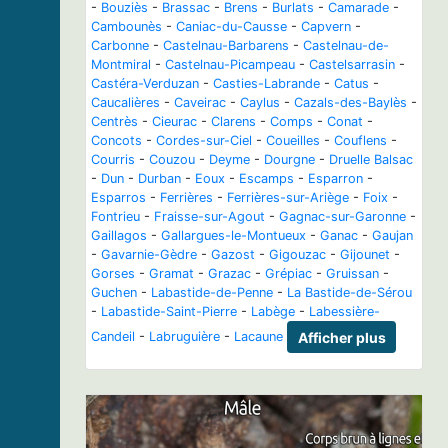
-
Bouziès
-
Brassac
-
Brens
-
Burlats
-
Camarade
-
Cambounès
-
Caniac-du-Causse
-
Capvern
-
Carbonne
-
Castelnau-Barbarens
-
Castelnau-de-
Montmiral
-
Castelnau-Picampeau
-
Castelsarrasin
-
Castéra-Verduzan
-
Casties-Labrande
-
Catus
-
Caucalières
-
Caveirac
-
Caylus
-
Cazals-des-Baylès
-
Centrès
-
Cieurac
-
Clarens
-
Comps
-
Conat
-
Concots
-
Cordes-sur-Ciel
-
Coueilles
-
Couflens
-
Courris
-
Couzou
-
Deyme
-
Dourgne
-
Druelle Balsac
-
Dun
-
Durban
-
Eoux
-
Escamps
-
Esparron
-
Esparros
-
Ferrières
-
Ferrières-sur-Ariège
-
Foix
-
Fontrieu
-
Fraisse-sur-Agout
-
Gagnac-sur-Garonne
-
Gaillagos
-
Gallargues-le-Montueux
-
Ganac
-
Gaujan
-
Gavarnie-Gèdre
-
Gazost
-
Gigouzac
-
Gijounet
-
Gorses
-
Gramat
-
Grazac
-
Grépiac
-
Gruissan
-
Guchen
-
Labastide-de-Penne
-
La Bastide-de-Sérou
-
Labastide-Saint-Pierre
-
Labège
-
Labessière-
Candeil
-
Labruguière
-
Lacaune
Afficher plus