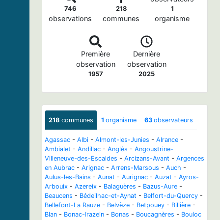
746
218
1
observations
communes
organisme
Première
Dernière
observation
observation
1957
2025
218
communes
1
organisme
63
observateurs
Agassac
-
Albi
-
Almont-les-Junies
-
Alrance
-
Ambialet
-
Andillac
-
Anglès
-
Angoustrine-
Villeneuve-des-Escaldes
-
Arcizans-Avant
-
Argences
en Aubrac
-
Arignac
-
Arrens-Marsous
-
Auch
-
Aulus-les-Bains
-
Aunat
-
Aurignac
-
Auzat
-
Ayros-
Arbouix
-
Azereix
-
Balaguères
-
Bazus-Aure
-
Beaucens
-
Bédeilhac-et-Aynat
-
Belfort-du-Quercy
-
Bellefont-La Rauze
-
Belvèze
-
Betpouey
-
Billière
-
Blan
-
Bonac-Irazein
-
Bonas
-
Boucagnères
-
Bouloc