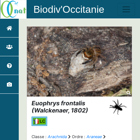
Biodiv'Occitanie
Euophrys frontalis
(Walckenaer, 1802)
Classe :
Arachnida
Ordre :
Araneae