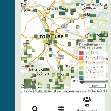
Dernière année
d'observation
0– 1970
1970– 1990
1990– 2006
2006– 2016
2016– 2023
2023+
1957
30 km
Nombre d'observa
Leaflet
| ©
IGN
, Mailles LR par date de dernière obs, Limites territoire
63
observateurs