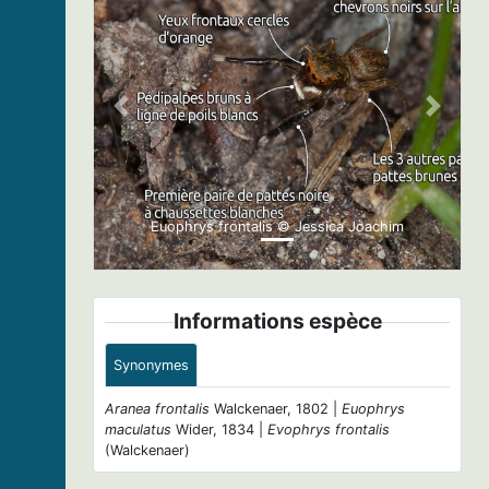
Previous
Next
Euophrys frontalis © Jessica Joachim
Informations espèce
Synonymes
Aranea frontalis
Walckenaer, 1802 |
Euophrys
maculatus
Wider, 1834 |
Evophrys frontalis
(Walckenaer)