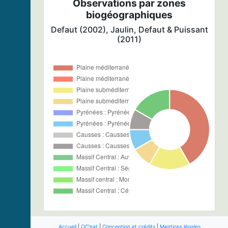
Observations par zones
biogéographiques
Defaut (2002), Jaulin, Defaut & Puissant
(2011)
Accueil
|
OC'nat
|
Conception et crédits
|
Mentions légales