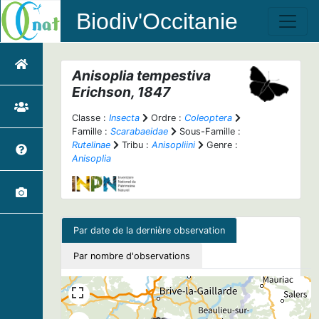
Biodiv'Occitanie
Anisoplia tempestiva
Erichson, 1847
Classe :
Insecta
Ordre :
Coleoptera
Famille :
Scarabaeidae
Sous-Famille :
Rutelinae
Tribu :
Anisopliini
Genre :
Anisoplia
Par date de la dernière observation
Par nombre d'observations