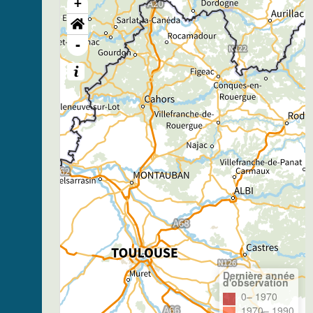
+
-
Dernière année
d'observation
0– 1970
1970– 1990