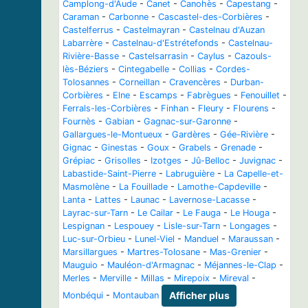
Camplong-d'Aude
-
Canet
-
Canohès
-
Capestang
-
Caraman
-
Carbonne
-
Cascastel-des-Corbières
-
Castelferrus
-
Castelmayran
-
Castelnau d'Auzan
Labarrère
-
Castelnau-d'Estrétefonds
-
Castelnau-
Rivière-Basse
-
Castelsarrasin
-
Caylus
-
Cazouls-
lès-Béziers
-
Cintegabelle
-
Collias
-
Cordes-
Tolosannes
-
Corneillan
-
Cravencères
-
Durban-
Corbières
-
Elne
-
Escamps
-
Fabrègues
-
Fenouillet
-
Ferrals-les-Corbières
-
Finhan
-
Fleury
-
Flourens
-
Fournès
-
Gabian
-
Gagnac-sur-Garonne
-
Gallargues-le-Montueux
-
Gardères
-
Gée-Rivière
-
Gignac
-
Ginestas
-
Goux
-
Grabels
-
Grenade
-
Grépiac
-
Grisolles
-
Izotges
-
Jû-Belloc
-
Juvignac
-
Labastide-Saint-Pierre
-
Labruguière
-
La Capelle-et-
Masmolène
-
La Fouillade
-
Lamothe-Capdeville
-
Lanta
-
Lattes
-
Launac
-
Lavernose-Lacasse
-
Layrac-sur-Tarn
-
Le Cailar
-
Le Fauga
-
Le Houga
-
Lespignan
-
Lespouey
-
Lisle-sur-Tarn
-
Longages
-
Luc-sur-Orbieu
-
Lunel-Viel
-
Manduel
-
Maraussan
-
Marsillargues
-
Martres-Tolosane
-
Mas-Grenier
-
Mauguio
-
Mauléon-d'Armagnac
-
Méjannes-le-Clap
-
Merles
-
Merville
-
Millas
-
Mirepoix
-
Mireval
-
Monbéqui
-
Montauban
Afficher plus