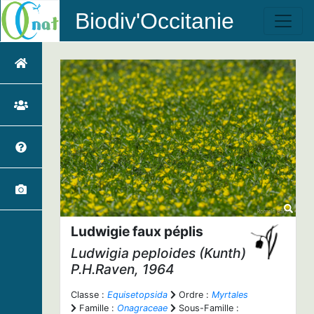
Biodiv'Occitanie
Ludwigie faux péplis
Ludwigia peploides
(Kunth)
P.H.Raven, 1964
Classe :
Equisetopsida
Ordre :
Myrtales
Famille :
Onagraceae
Sous-Famille :