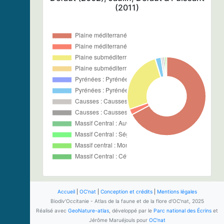
(2011)
Accueil
|
OC'nat
|
Conception et crédits
|
Mentions légales
Biodiv'Occitanie - Atlas de la faune et de la flore d'OC'nat, 2025
Réalisé avec
GeoNature-atlas
, développé par le
Parc national des Écrins
et
Jérôme Maruéjouls pour
OC'nat