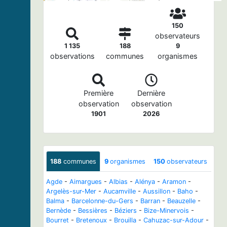
150
observateurs
1 135
188
9
observations
communes
organismes
Première
Dernière
observation
observation
1901
2026
188
communes
9
organismes
150
observateurs
Agde
-
Aimargues
-
Albias
-
Alénya
-
Aramon
-
Argelès-sur-Mer
-
Aucamville
-
Aussillon
-
Baho
-
Balma
-
Barcelonne-du-Gers
-
Barran
-
Beauzelle
-
Bernède
-
Bessières
-
Béziers
-
Bize-Minervois
-
Bourret
-
Bretenoux
-
Brouilla
-
Cahuzac-sur-Adour
-