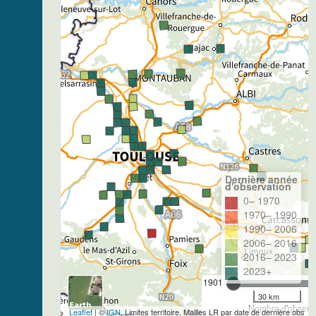
Dernière année
d'observation
0– 1970
1970– 1990
1990– 2006
2006– 2016
2016– 2023
2023+
1901
30 km
Nombre d'observa
Leaflet
| ©
IGN
, Limites territoire, Mailles LR par date de dernière obs