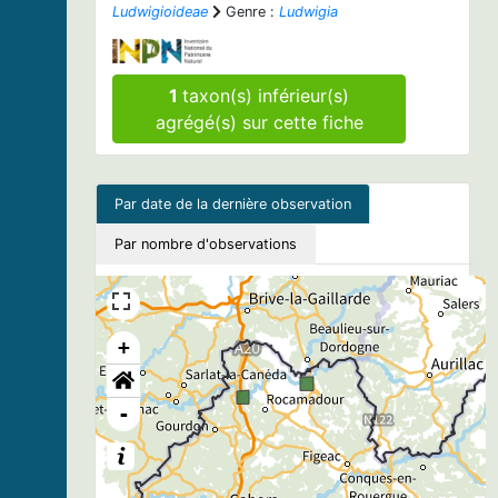
Ludwigioideae
Genre :
Ludwigia
1
taxon(s) inférieur(s)
agrégé(s) sur cette fiche
Par date de la dernière observation
Par nombre d'observations
+
-