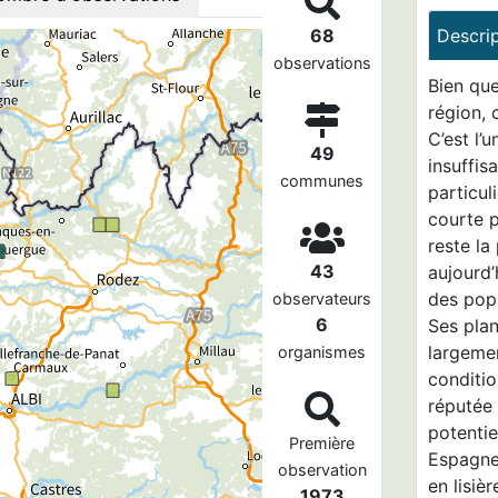
68
Descri
observations
Bien qu
région, 
C’est l’
49
insuffis
communes
particuli
courte p
reste la
43
aujourd’
des popu
observateurs
6
Ses plan
largemen
organismes
conditio
réputée 
potentie
Première
Espagne,
observation
en lisiè
1973