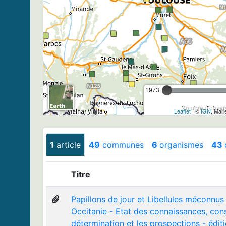
1973
Nombre d'observ
Leaflet
| ©
IGN
, Mail
1
article
49
communes
6
organismes
43
Titre
Papillons de jour et Libellules méconnus
Occitanie - Etat des connaissances, cons
détermination et les prospections - éditi