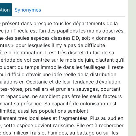
ption
Synonymes
e présent dans presque tous les départements de la
ce joli Thécla est l’un des papillons les moins observés.
une des seules espèces classées DD, soit « données
antes » pour lesquelles il n’y a pas de difficulté
ère d’identification. Il est très discret du fait de sa
ériode de vol centrée sur le mois de juin, d’autant qu’il
 plupart du temps immobile dans les feuillages. Il reste
hui difficile d’avoir une idée réelle de la distribution
lations en Occitanie et de leur tendance d’évolution.
tes-hôtes, prunelliers et pruniers sauvages, pourtant
t répandues, ne semblent pas être les seuls facteurs
nnant sa présence. Sa capacité de colonisation est
limitée, aussi les populations semblent
llement très localisées et fragmentées. Plus au sud en
 cette espèce devient rarissime. Elle est à rechercher
re des milieux frais et humides, au battage ou sur les