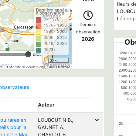
fleurs d
Dernière année
LOUBOUTI
d'observation
Lépidop
0– 1970
1970– 1990
Dernière
1990– 2006
observation
2006– 2016
2026
Obs
2016– 2023
2023+
2026
30 km
ation(s): 68
les LR par date de dernière obs, Limites territoire
observateurs
Auteur
 ou rares en
LOUBOUTIN B.,
eils pour la
GAUNET A.,
on n°1 - Mai
CHARLOT B.,