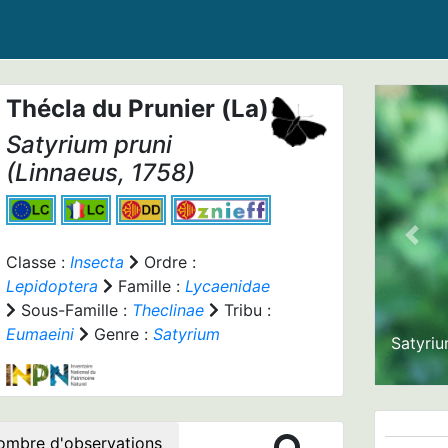
Thécla du Prunier (La)
Satyrium pruni
(Linnaeus, 1758)
Prev
Classe :
Insecta
Ordre :
Lepidoptera
Famille :
Lycaenidae
Sous-Famille :
Theclinae
Tribu :
Eumaeini
Genre :
Satyrium
Satyriu
ombre d'observations