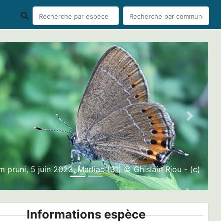
ious
Next
m pruni, 5 juin 2023, Marliac (31) © Ghislain Riou - (c)
Informations espèce